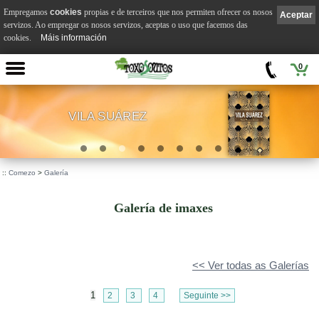
Empregamos
cookies
propias e de terceiros que nos permiten ofrecer os nosos
Aceptar
servizos. Ao empregar os nosos servizos, aceptas o uso que facemos das
cookies.
Máis información
0
VILA SUÁREZ
.
::
Comezo
>
Galería
Galería de imaxes
<< Ver todas as Galerías
1
2
3
4
Seguinte >>