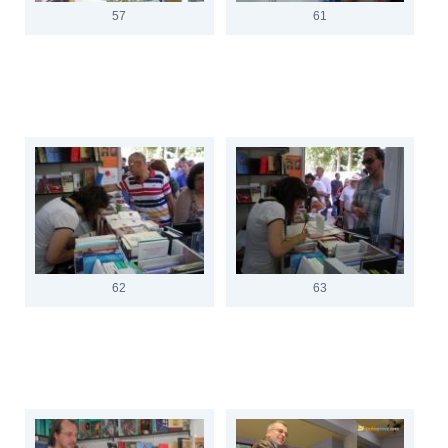
57
61
62
63