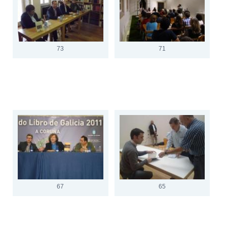
73
71
67
65