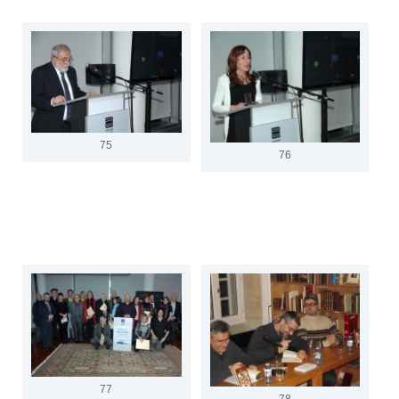
75
76
77
78