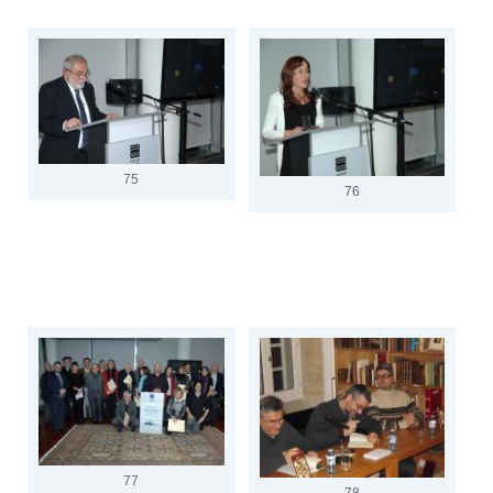
75
76
77
78