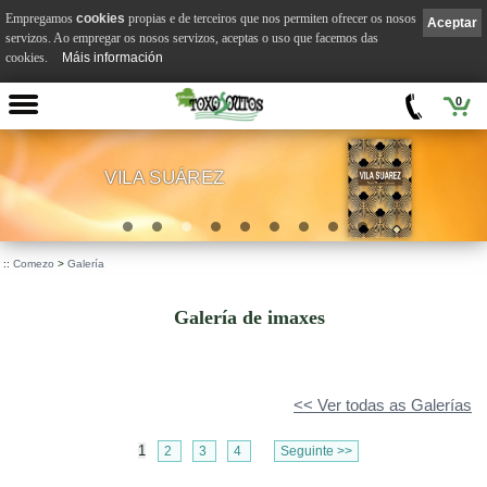
Empregamos
cookies
propias e de terceiros que nos permiten ofrecer os nosos
Aceptar
servizos. Ao empregar os nosos servizos, aceptas o uso que facemos das
cookies.
Máis información
0
VILA SUÁREZ
.
::
Comezo
>
Galería
Galería de imaxes
<< Ver todas as Galerías
1
2
3
4
Seguinte >>