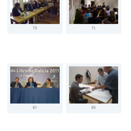
73
71
67
65