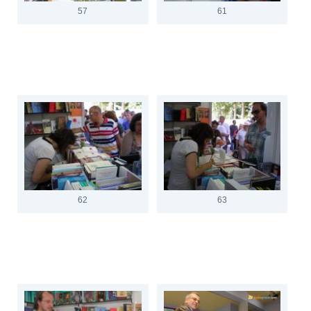
57
61
62
63