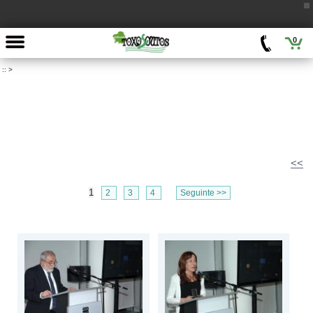
0
::
>
<<
1
2
3
4
Seguinte >>