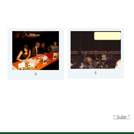
6
8
^ Subir ^