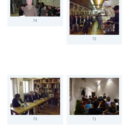
74
72
73
71