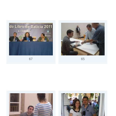
67
65