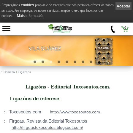
Empregamos
cookies
propias e de terceiros que nos permiten ofrecer os nosos
Aceptar
servizos. Ao empregar os nosos servizos, aceptas o uso que facemos das
cookies.
Máis información
0
VILA SUÁREZ
.
::
Comezo
>
Ligazóns
Ligazóns - Editorial Toxosoutos.com.
Ligazóns de interese:
:.
Toxosoutos.com
http://www.toxosoutos.com
:.
Fírgoas. Revista da Editorial Toxosoutos
http://firgoastoxosoutos.blogspot.com/