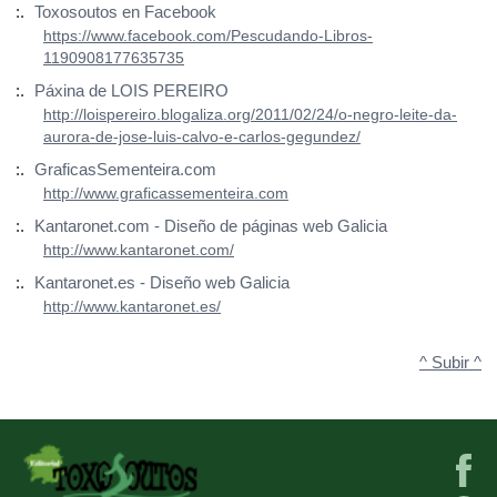
:.
Toxosoutos en Facebook
https://www.facebook.com/Pescudando-Libros-
1190908177635735
:.
Páxina de LOIS PEREIRO
http://loispereiro.blogaliza.org/2011/02/24/o-negro-leite-da-
aurora-de-jose-luis-calvo-e-carlos-gegundez/
:.
GraficasSementeira.com
http://www.graficassementeira.com
:.
Kantaronet.com - Diseño de páginas web Galicia
http://www.kantaronet.com/
:.
Kantaronet.es - Diseño web Galicia
http://www.kantaronet.es/
^ Subir ^