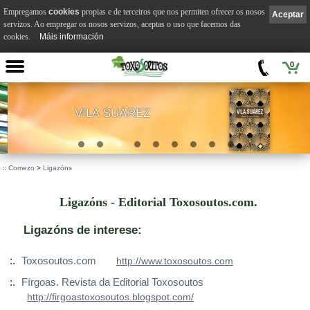
Empregamos
cookies
propias e de terceiros que nos permiten ofrecer os nosos
Aceptar
servizos. Ao empregar os nosos servizos, aceptas o uso que facemos das
cookies.
Máis información
0
VILA SUÁREZ
.
::
Comezo
>
Ligazóns
Ligazóns - Editorial Toxosoutos.com.
Ligazóns de interese:
:.
Toxosoutos.com
http://www.toxosoutos.com
:.
Fírgoas. Revista da Editorial Toxosoutos
http://firgoastoxosoutos.blogspot.com/