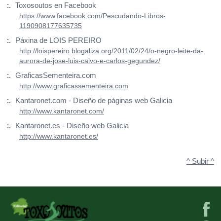
:.
Toxosoutos en Facebook
https://www.facebook.com/Pescudando-Libros-
1190908177635735
:.
Páxina de LOIS PEREIRO
http://loispereiro.blogaliza.org/2011/02/24/o-negro-leite-da-
aurora-de-jose-luis-calvo-e-carlos-gegundez/
:.
GraficasSementeira.com
http://www.graficassementeira.com
:.
Kantaronet.com - Diseño de páginas web Galicia
http://www.kantaronet.com/
:.
Kantaronet.es - Diseño web Galicia
http://www.kantaronet.es/
^ Subir ^