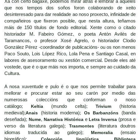
Xa con certo bagaxe, podemos mirar atrás e lembrar a aqueles
que nos tempos dos soños foron colaborando de xeito
desinteresado para dar realidade ao noso proxecto, infinidade de
compañeiros que fixeron posible, que nesta altura, teñamos
máis de 150 títulos de fondo editorial. Xente como o citado
historiador M. Fabeiro Gómez, o poeta Antón Avilés de
Taramancos, o profesor Xosé Agrelo, o historiador Clodio
González Pérez -coordinador de publicacións- ou os non menos
Paco Souto, Lois López Rico, Lola Pena e Santiago Casal, en
labores de asesoramento ou xestión comercial. Desde eles até
vostede, que é o que máis nos importa, e sempre ao cuidado da
Cultura.
A nosa xuventude e pulo é o que nos permite traballar para
mellorar e procurar estar ao seu carón por medio das
numerosas coleccións que conforman o noso
catálogo;
Keltia
(mundo celta);
Trivium
(historia
medieval);
Anais
(historia moderna);
Os Barbanzóns
(banda
deseñada);
Nume
,
Narrativa Histórica
e
Letra Inversa
(prosa e
verso da literatura galega);
Trasmontes
(literatura doutros
idiomas traducida ao galego);
Memoralia
(ensaio
biográfico);
Colección lingüística
,
Biblioteca