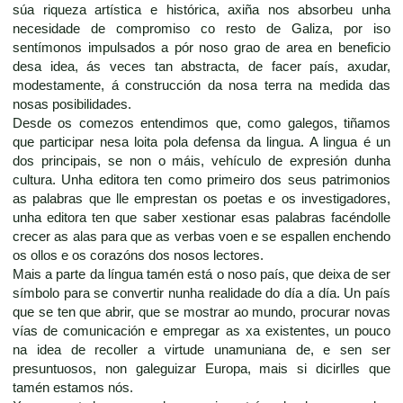
súa riqueza artística e histórica, axiña nos absorbeu unha
necesidade de compromiso co resto de Galiza, por iso
sentímonos impulsados a pór noso grao de area en beneficio
desa idea, ás veces tan abstracta, de facer país, axudar,
modestamente, á construcción da nosa terra na medida das
nosas posibilidades.
Desde os comezos entendimos que, como galegos, tiñamos
que participar nesa loita pola defensa da lingua. A lingua é un
dos principais, se non o máis, vehículo de expresión dunha
cultura. Unha editora ten como primeiro dos seus patrimonios
as palabras que lle emprestan os poetas e os investigadores,
unha editora ten que saber xestionar esas palabras facéndolle
crecer as alas para que as verbas voen e se espallen enchendo
os ollos e os corazóns dos nosos lectores.
Mais a parte da língua tamén está o noso país, que deixa de ser
símbolo para se convertir nunha realidade do día a día. Un país
que se ten que abrir, que se mostrar ao mundo, procurar novas
vías de comunicación e empregar as xa existentes, un pouco
na idea de recoller a virtude unamuniana de, e sen ser
presuntuosos, non galeguizar Europa, mais si dicirlles que
tamén estamos nós.