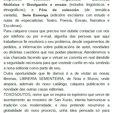
filolóxica
e
Divulgación e ensaio
(estudos lingüísticos e
etnográficos); e
Fóra de colección
(de temática
variada),
Serie Esmorga
(edicións escolares con estudo e
notas de especialistas: Teatro, Poesía, Ensaio, Narrativa e
Escolmas).
Para calquera cousa que precise non dubide contactar con nós
por teléfono ou por e-mail, algunha das persoas que aquí
traballamos lle resolverá o seu problema, desde seguimentos de
pedidos, a información sobre publicacións de autor, novidades
ou distintas cuestións que nos poidan plantexar. Atenderemos a
súa chamada facendo que o virtual se convirta en real dándolle
a seguridade necesaria para que vostede confíe en nós sentindo
a nosa editorial como parte de seu.
Outra oportunidade que lle damos é a de visitar as nosas
librerias, LIBRERIA SEMENTEIRA, de Noia e Muros; onde
atopará, ademais do noso catálogo, calquera publicación e
novidade das outras casas editoriais.
TOXOSOUTOS, nome que se inspira no topónimo que serve de
asentamento ao mosteiro de San Xusto, intenta harmonizar a
tradición coa modernidade, e niso pretende resumirse a
globalidade do noso proxecto, unha idea pensada só para