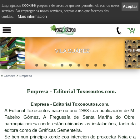
Empregamos
cookies
propias e de terceiros que nos permiten ofrecer os nosos
Aceptar
servizos. Ao empregar os nosos servizos, aceptas o uso que facemos das
cookies.
Máis información
0
VILA SUÁREZ
.
::
Comezo
>
Empresa
Empresa - Editorial Toxosoutos.com.
Empresa - Editorial Toxosoutos.com.
A Editorial Toxosoutos nace no ano 1988 coa publicación de M.
Fabeiro Gómez, A Freguesía de Santa Mariña do Obre,
parroquia noiesa onde están ubicadas as instalacións, tanto da
editora como de Gráficas Sementeira.
Se ben nun principio xorde coa intención de proxectar Noia e a