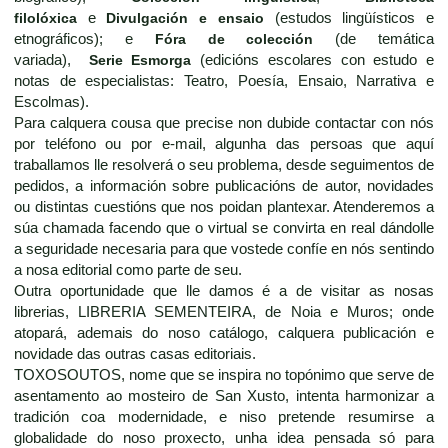
filolóxica
e
Divulgación e ensaio
(estudos lingüísticos e
etnográficos); e
Fóra de colección
(de temática
variada),
Serie Esmorga
(edicións escolares con estudo e
notas de especialistas: Teatro, Poesía, Ensaio, Narrativa e
Escolmas).
Para calquera cousa que precise non dubide contactar con nós
por teléfono ou por e-mail, algunha das persoas que aquí
traballamos lle resolverá o seu problema, desde seguimentos de
pedidos, a información sobre publicacións de autor, novidades
ou distintas cuestións que nos poidan plantexar. Atenderemos a
súa chamada facendo que o virtual se convirta en real dándolle
a seguridade necesaria para que vostede confíe en nós sentindo
a nosa editorial como parte de seu.
Outra oportunidade que lle damos é a de visitar as nosas
librerias, LIBRERIA SEMENTEIRA, de Noia e Muros; onde
atopará, ademais do noso catálogo, calquera publicación e
novidade das outras casas editoriais.
TOXOSOUTOS, nome que se inspira no topónimo que serve de
asentamento ao mosteiro de San Xusto, intenta harmonizar a
tradición coa modernidade, e niso pretende resumirse a
globalidade do noso proxecto, unha idea pensada só para