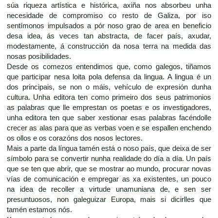
súa riqueza artística e histórica, axiña nos absorbeu unha
necesidade de compromiso co resto de Galiza, por iso
sentímonos impulsados a pór noso grao de area en beneficio
desa idea, ás veces tan abstracta, de facer país, axudar,
modestamente, á construcción da nosa terra na medida das
nosas posibilidades.
Desde os comezos entendimos que, como galegos, tiñamos
que participar nesa loita pola defensa da lingua. A lingua é un
dos principais, se non o máis, vehículo de expresión dunha
cultura. Unha editora ten como primeiro dos seus patrimonios
as palabras que lle emprestan os poetas e os investigadores,
unha editora ten que saber xestionar esas palabras facéndolle
crecer as alas para que as verbas voen e se espallen enchendo
os ollos e os corazóns dos nosos lectores.
Mais a parte da língua tamén está o noso país, que deixa de ser
símbolo para se convertir nunha realidade do día a día. Un país
que se ten que abrir, que se mostrar ao mundo, procurar novas
vías de comunicación e empregar as xa existentes, un pouco
na idea de recoller a virtude unamuniana de, e sen ser
presuntuosos, non galeguizar Europa, mais si dicirlles que
tamén estamos nós.