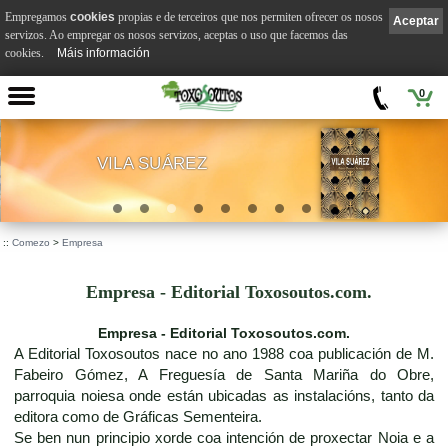
Empregamos
cookies
propias e de terceiros que nos permiten ofrecer os nosos
Aceptar
servizos. Ao empregar os nosos servizos, aceptas o uso que facemos das
cookies.
Máis información
0
VILA SUÁREZ
.
::
Comezo
>
Empresa
Empresa - Editorial Toxosoutos.com.
Empresa - Editorial Toxosoutos.com.
A Editorial Toxosoutos nace no ano 1988 coa publicación de M.
Fabeiro Gómez, A Freguesía de Santa Mariña do Obre,
parroquia noiesa onde están ubicadas as instalacións, tanto da
editora como de Gráficas Sementeira.
Se ben nun principio xorde coa intención de proxectar Noia e a