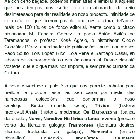
Xa con certo bagaxe, podemos mirar atrás e lembrar a aqueles
que nos tempos dos soños foron colaborando de xeito
desinteresado para dar realidade ao noso proxecto, infinidade de
compañeiros que fixeron posible, que nesta altura, teñamos
máis de 150 títulos de fondo editorial. Xente como o citado
historiador M. Fabeiro Gómez, o poeta Antón Avilés de
Taramancos, o profesor Xosé Agrelo, o historiador Clodio
González Pérez -coordinador de publicacións- ou os non menos
Paco Souto, Lois López Rico, Lola Pena e Santiago Casal, en
labores de asesoramento ou xestión comercial. Desde eles até
vostede, que é o que máis nos importa, e sempre ao cuidado da
Cultura.
A nosa xuventude e pulo é o que nos permite traballar para
mellorar e procurar estar ao seu carón por medio das
numerosas coleccións que conforman o noso
catálogo;
Keltia
(mundo celta);
Trivium
(historia
medieval);
Anais
(historia moderna);
Os Barbanzóns
(banda
deseñada);
Nume
,
Narrativa Histórica
e
Letra Inversa
(prosa e
verso da literatura galega);
Trasmontes
(literatura doutros
idiomas traducida ao galego);
Memoralia
(ensaio
biográfico);
Colección lingüística
,
Biblioteca