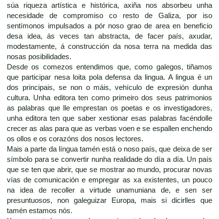
súa riqueza artística e histórica, axiña nos absorbeu unha
necesidade de compromiso co resto de Galiza, por iso
sentímonos impulsados a pór noso grao de area en beneficio
desa idea, ás veces tan abstracta, de facer país, axudar,
modestamente, á construcción da nosa terra na medida das
nosas posibilidades.
Desde os comezos entendimos que, como galegos, tiñamos
que participar nesa loita pola defensa da lingua. A lingua é un
dos principais, se non o máis, vehículo de expresión dunha
cultura. Unha editora ten como primeiro dos seus patrimonios
as palabras que lle emprestan os poetas e os investigadores,
unha editora ten que saber xestionar esas palabras facéndolle
crecer as alas para que as verbas voen e se espallen enchendo
os ollos e os corazóns dos nosos lectores.
Mais a parte da língua tamén está o noso país, que deixa de ser
símbolo para se convertir nunha realidade do día a día. Un país
que se ten que abrir, que se mostrar ao mundo, procurar novas
vías de comunicación e empregar as xa existentes, un pouco
na idea de recoller a virtude unamuniana de, e sen ser
presuntuosos, non galeguizar Europa, mais si dicirlles que
tamén estamos nós.