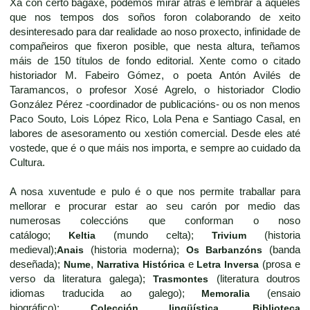
Xa con certo bagaxe, podemos mirar atrás e lembrar a aqueles
que nos tempos dos soños foron colaborando de xeito
desinteresado para dar realidade ao noso proxecto, infinidade de
compañeiros que fixeron posible, que nesta altura, teñamos
máis de 150 títulos de fondo editorial. Xente como o citado
historiador M. Fabeiro Gómez, o poeta Antón Avilés de
Taramancos, o profesor Xosé Agrelo, o historiador Clodio
González Pérez -coordinador de publicacións- ou os non menos
Paco Souto, Lois López Rico, Lola Pena e Santiago Casal, en
labores de asesoramento ou xestión comercial. Desde eles até
vostede, que é o que máis nos importa, e sempre ao cuidado da
Cultura.
A nosa xuventude e pulo é o que nos permite traballar para
mellorar e procurar estar ao seu carón por medio das
numerosas coleccións que conforman o noso
catálogo;
Keltia
(mundo celta);
Trivium
(historia
medieval);
Anais
(historia moderna);
Os Barbanzóns
(banda
deseñada);
Nume
,
Narrativa Histórica
e
Letra Inversa
(prosa e
verso da literatura galega);
Trasmontes
(literatura doutros
idiomas traducida ao galego);
Memoralia
(ensaio
biográfico);
Colección lingüística
,
Biblioteca