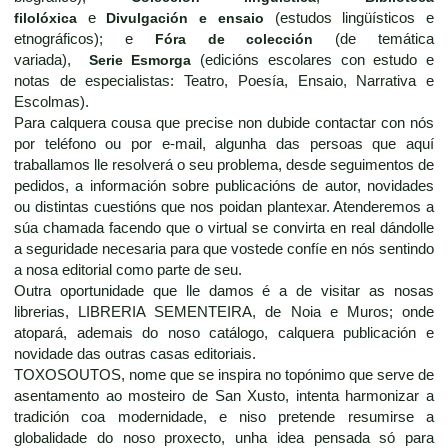
filolóxica
e
Divulgación e ensaio
(estudos lingüísticos e
etnográficos); e
Fóra de colección
(de temática
variada),
Serie Esmorga
(edicións escolares con estudo e
notas de especialistas: Teatro, Poesía, Ensaio, Narrativa e
Escolmas).
Para calquera cousa que precise non dubide contactar con nós
por teléfono ou por e-mail, algunha das persoas que aquí
traballamos lle resolverá o seu problema, desde seguimentos de
pedidos, a información sobre publicacións de autor, novidades
ou distintas cuestións que nos poidan plantexar. Atenderemos a
súa chamada facendo que o virtual se convirta en real dándolle
a seguridade necesaria para que vostede confíe en nós sentindo
a nosa editorial como parte de seu.
Outra oportunidade que lle damos é a de visitar as nosas
librerias, LIBRERIA SEMENTEIRA, de Noia e Muros; onde
atopará, ademais do noso catálogo, calquera publicación e
novidade das outras casas editoriais.
TOXOSOUTOS, nome que se inspira no topónimo que serve de
asentamento ao mosteiro de San Xusto, intenta harmonizar a
tradición coa modernidade, e niso pretende resumirse a
globalidade do noso proxecto, unha idea pensada só para