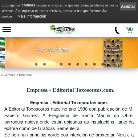
Empregamos
cookies
propias e de terceiros que nos permiten ofrecer os nosos
Aceptar
servizos. Ao empregar os nosos servizos, aceptas o uso que facemos das
cookies.
Máis información
0
VILA SUÁREZ
.
::
Comezo
>
Empresa
Empresa - Editorial Toxosoutos.com.
Empresa - Editorial Toxosoutos.com.
A Editorial Toxosoutos nace no ano 1988 coa publicación de M.
Fabeiro Gómez, A Freguesía de Santa Mariña do Obre,
parroquia noiesa onde están ubicadas as instalacións, tanto da
editora como de Gráficas Sementeira.
Se ben nun principio xorde coa intención de proxectar Noia e a