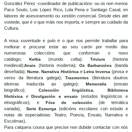
González Pérez -coordinador de publicacións- ou os non menos
Paco Souto, Lois López Rico, Lola Pena e Santiago Casal, en
labores de asesoramento ou xestión comercial. Desde eles até
vostede, que é o que máis nos importa, e sempre ao cuidado da
Cultura.
A nosa xuventude e pulo é o que nos permite traballar para
mellorar e procurar estar ao seu carón por medio das
numerosas coleccións que conforman o noso
catálogo;
Keltia
(mundo celta);
Trivium
(historia
medieval);
Anais
(historia moderna);
Os Barbanzóns
(banda
deseñada);
Nume
,
Narrativa Histórica
e
Letra Inversa
(prosa e
verso da literatura galega);
Trasmontes
(literatura doutros
idiomas traducida ao galego);
Memoralia
(ensaio
biográfico);
Colección lingüística
,
Biblioteca
filolóxica
e
Divulgación e ensaio
(estudos lingüísticos e
etnográficos); e
Fóra de colección
(de temática
variada),
Serie Esmorga
(edicións escolares con estudo e
notas de especialistas: Teatro, Poesía, Ensaio, Narrativa e
Escolmas).
Para calquera cousa que precise non dubide contactar con nós