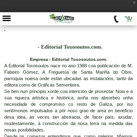
0
::
>
- Editorial Toxosoutos.com.
Empresa - Editorial Toxosoutos.com.
A Editorial Toxosoutos nace no ano 1988 coa publicación de M.
Fabeiro Gómez, A Freguesía de Santa Mariña do Obre,
parroquia noiesa onde están ubicadas as instalacións, tanto da
editora como de Gráficas Sementeira.
Se ben nun principio xorde coa intención de proxectar Noia e a
súa riqueza artística e histórica, axiña nos absorbeu unha
necesidade de compromiso co resto de Galiza, por iso
sentímonos impulsados a pór noso grao de area en beneficio
desa idea, ás veces tan abstracta, de facer país, axudar,
modestamente, á construcción da nosa terra na medida das
nosas posibilidades.
Desde os comezos entendimos que, como galegos, tiñamos