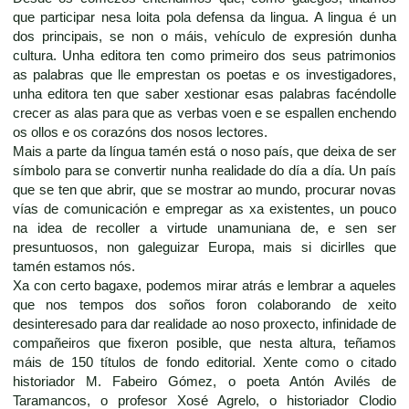
que participar nesa loita pola defensa da lingua. A lingua é un
dos principais, se non o máis, vehículo de expresión dunha
cultura. Unha editora ten como primeiro dos seus patrimonios
as palabras que lle emprestan os poetas e os investigadores,
unha editora ten que saber xestionar esas palabras facéndolle
crecer as alas para que as verbas voen e se espallen enchendo
os ollos e os corazóns dos nosos lectores.
Mais a parte da língua tamén está o noso país, que deixa de ser
símbolo para se convertir nunha realidade do día a día. Un país
que se ten que abrir, que se mostrar ao mundo, procurar novas
vías de comunicación e empregar as xa existentes, un pouco
na idea de recoller a virtude unamuniana de, e sen ser
presuntuosos, non galeguizar Europa, mais si dicirlles que
tamén estamos nós.
Xa con certo bagaxe, podemos mirar atrás e lembrar a aqueles
que nos tempos dos soños foron colaborando de xeito
desinteresado para dar realidade ao noso proxecto, infinidade de
compañeiros que fixeron posible, que nesta altura, teñamos
máis de 150 títulos de fondo editorial. Xente como o citado
historiador M. Fabeiro Gómez, o poeta Antón Avilés de
Taramancos, o profesor Xosé Agrelo, o historiador Clodio