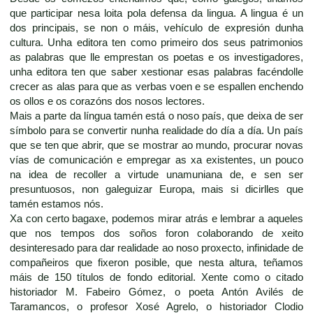
que participar nesa loita pola defensa da lingua. A lingua é un
dos principais, se non o máis, vehículo de expresión dunha
cultura. Unha editora ten como primeiro dos seus patrimonios
as palabras que lle emprestan os poetas e os investigadores,
unha editora ten que saber xestionar esas palabras facéndolle
crecer as alas para que as verbas voen e se espallen enchendo
os ollos e os corazóns dos nosos lectores.
Mais a parte da língua tamén está o noso país, que deixa de ser
símbolo para se convertir nunha realidade do día a día. Un país
que se ten que abrir, que se mostrar ao mundo, procurar novas
vías de comunicación e empregar as xa existentes, un pouco
na idea de recoller a virtude unamuniana de, e sen ser
presuntuosos, non galeguizar Europa, mais si dicirlles que
tamén estamos nós.
Xa con certo bagaxe, podemos mirar atrás e lembrar a aqueles
que nos tempos dos soños foron colaborando de xeito
desinteresado para dar realidade ao noso proxecto, infinidade de
compañeiros que fixeron posible, que nesta altura, teñamos
máis de 150 títulos de fondo editorial. Xente como o citado
historiador M. Fabeiro Gómez, o poeta Antón Avilés de
Taramancos, o profesor Xosé Agrelo, o historiador Clodio