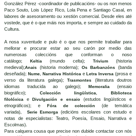
González Pérez -coordinador de publicacións- ou os non menos
Paco Souto, Lois López Rico, Lola Pena e Santiago Casal, en
labores de asesoramento ou xestión comercial. Desde eles até
vostede, que é o que máis nos importa, e sempre ao cuidado da
Cultura.
A nosa xuventude e pulo é o que nos permite traballar para
mellorar e procurar estar ao seu carón por medio das
numerosas coleccións que conforman o noso
catálogo;
Keltia
(mundo celta);
Trivium
(historia
medieval);
Anais
(historia moderna);
Os Barbanzóns
(banda
deseñada);
Nume
,
Narrativa Histórica
e
Letra Inversa
(prosa e
verso da literatura galega);
Trasmontes
(literatura doutros
idiomas traducida ao galego);
Memoralia
(ensaio
biográfico);
Colección lingüística
,
Biblioteca
filolóxica
e
Divulgación e ensaio
(estudos lingüísticos e
etnográficos); e
Fóra de colección
(de temática
variada),
Serie Esmorga
(edicións escolares con estudo e
notas de especialistas: Teatro, Poesía, Ensaio, Narrativa e
Escolmas).
Para calquera cousa que precise non dubide contactar con nós