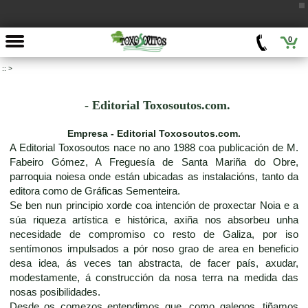
0
::
>
- Editorial Toxosoutos.com.
Empresa - Editorial Toxosoutos.com.
A Editorial Toxosoutos nace no ano 1988 coa publicación de M.
Fabeiro Gómez, A Freguesía de Santa Mariña do Obre,
parroquia noiesa onde están ubicadas as instalacións, tanto da
editora como de Gráficas Sementeira.
Se ben nun principio xorde coa intención de proxectar Noia e a
súa riqueza artística e histórica, axiña nos absorbeu unha
necesidade de compromiso co resto de Galiza, por iso
sentímonos impulsados a pór noso grao de area en beneficio
desa idea, ás veces tan abstracta, de facer país, axudar,
modestamente, á construcción da nosa terra na medida das
nosas posibilidades.
Desde os comezos entendimos que, como galegos, tiñamos