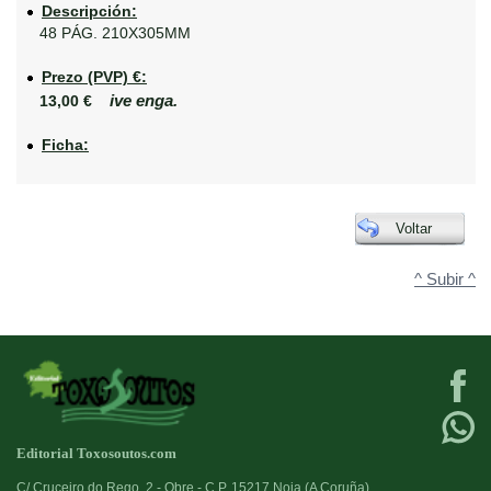
Descripción:
48 PÁG. 210X305MM
Prezo (PVP) €:
ive enga.
13,00 €
Ficha:
Voltar
^ Subir ^
Editorial Toxosoutos.com
C/ Cruceiro do Rego, 2 - Obre - C.P. 15217 Noia (A Coruña)