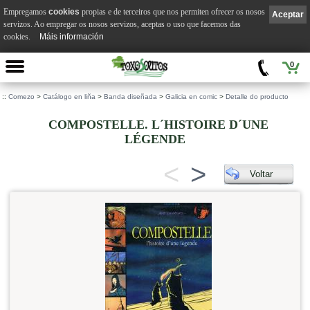
Empregamos
cookies
propias e de terceiros que nos permiten ofrecer os nosos
Aceptar
servizos. Ao empregar os nosos servizos, aceptas o uso que facemos das
cookies.
Máis información
0
::
Comezo
>
Catálogo en liña
>
Banda diseñada
>
Galicia en comic
>
Detalle do producto
COMPOSTELLE. L´HISTOIRE D´UNE
LÉGENDE
<
>
Voltar