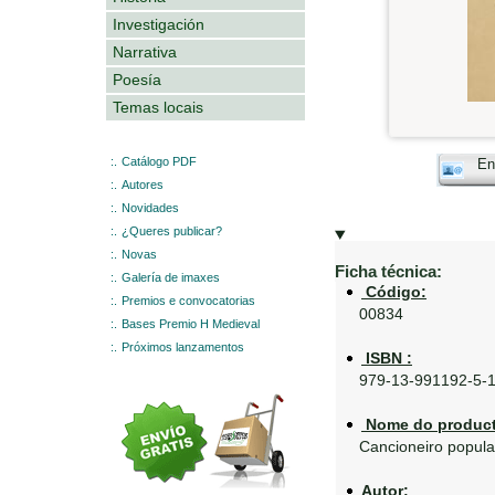
Investigación
Narrativa
Poesía
Temas locais
:.
Catálogo PDF
En
:.
Autores
:.
Novidades
:.
¿Queres publicar?
:.
Novas
Ficha técnica:
:.
Galería de imaxes
Código:
:.
Premios e convocatorias
00834
:.
Bases Premio H Medieval
:.
Próximos lanzamentos
ISBN :
979-13-991192-5-
Nome do product
Cancioneiro popular
Autor: