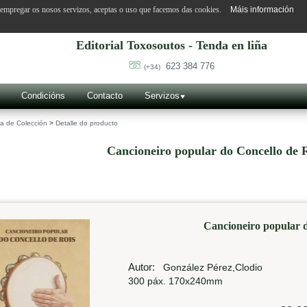
o empregar os nosos servizos, aceptas o uso que facemos das cookies.
Máis información
Editorial Toxosoutos - Tenda en liña
623 384 776
(+34)
Condicións
Contacto
Servizos
a de Colección
>
Detalle do producto
Cancioneiro popular do Concello de 
Cancioneiro popular d
Autor:
González Pérez,Clodio
300 páx. 170x240mm