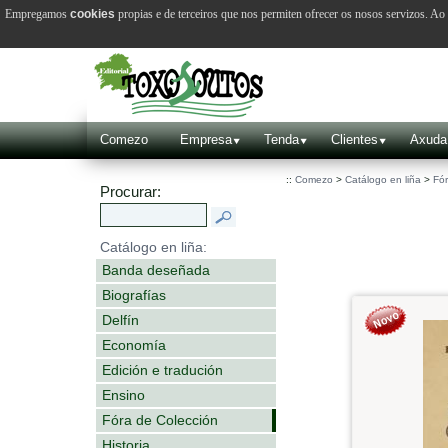
Empregamos
cookies
propias e de terceiros que nos permiten ofrecer os nosos servizos. A
Comezo
Empresa
Tenda
Clientes
Axuda
::
Comezo
>
Catálogo en liña
>
Fór
Procurar:
Catálogo en liña:
Banda deseñada
Biografías
Delfín
Economía
Edición e tradución
Ensino
Fóra de Colección
Historia