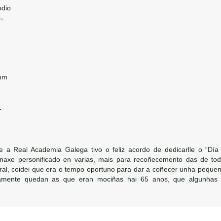
dio
s.
mm
.
e a Real Academia Galega tivo o feliz acordo de dedicarlle o “Día
axe personificado en varias, mais para recoñecemento das de toda 
ral, coidei que era o tempo oportuno para dar a coñecer unha pequen
amente quedan as que eran mociñas hai 65 anos, que algunhas a