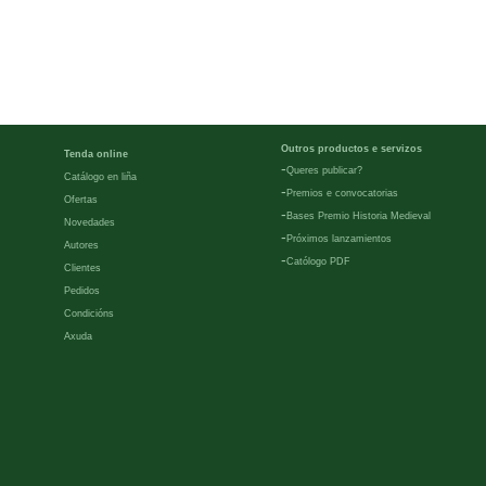
Outros productos e servizos
Tenda online
-
Queres publicar?
Catálogo en liña
-
Premios e convocatorias
Ofertas
-
Bases Premio Historia Medieval
Novedades
-
Próximos lanzamientos
Autores
-
Católogo PDF
Clientes
Pedidos
Condicións
Axuda