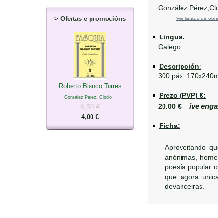
González Pérez,Clo
>
Ofertas e promocións
Ver listado de obra
Lingua:
Galego
Descripción:
300 páx. 170x240
Roberto Blanco Torres
Prezo (PVP) €:
González Pérez, Clodio
ive enga
20,00 €
6,50 €
4,00 €
Ficha:
Aproveitando qu
anónimas, homen
poesía popular o
que agora unic
devanceiras.