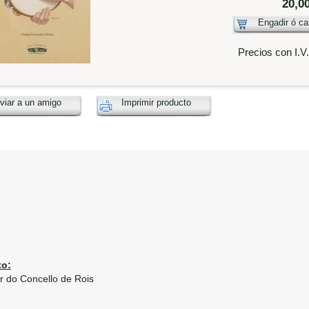
20,0
Engadir ó ca
Precios con I.V
viar a un amigo
Imprimir producto
1
o:
 do Concello de Rois