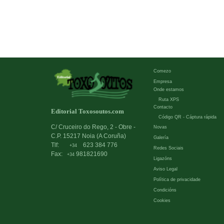
Comezo
Empresa
Onde estamos
Ruta XPS
Contacto
Editorial Toxosoutos.com
Código QR - Cáptura rápida
C/ Cruceiro do Rego, 2 - Obre -
Novas
C.P. 15217 Noia (A Coruña)
Galería
Tlf:
623 384 776
+34
Redes Sociais
Fax:
981821690
+34
Ligazóns
Aviso Legal
Política de privacidade
Condicións
Cookies