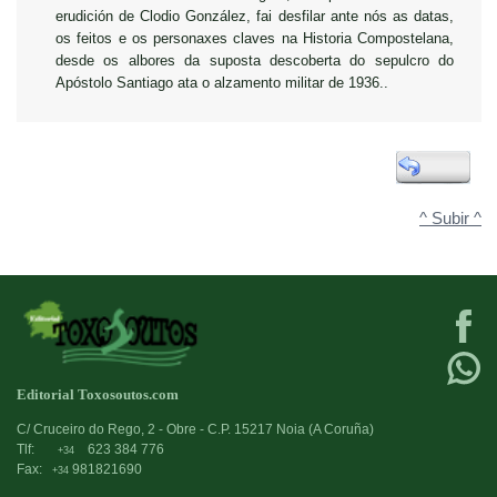
erudición de Clodio González, fai desfilar ante nós as datas,
os feitos e os personaxes claves na Historia Compostelana,
desde os albores da suposta descoberta do sepulcro do
Apóstolo Santiago ata o alzamento militar de 1936..
^ Subir ^
Editorial Toxosoutos.com
C/ Cruceiro do Rego, 2 - Obre - C.P. 15217 Noia (A Coruña)
Tlf:
623 384 776
+34
Fax:
981821690
+34