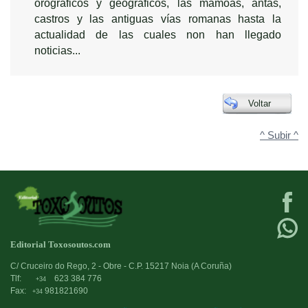
orográficos y geográficos, las mámoas, antas,
castros y las antiguas vías romanas hasta la
actualidad de las cuales non han llegado
noticias...
Voltar
^ Subir ^
Editorial Toxosoutos.com
C/ Cruceiro do Rego, 2 - Obre - C.P. 15217 Noia (A Coruña)
Tlf:
623 384 776
+34
Fax:
981821690
+34