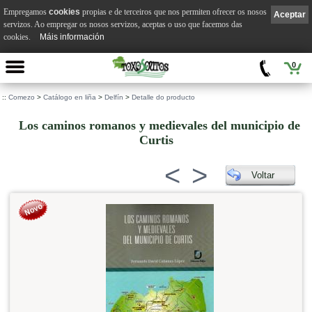
Empregamos
cookies
propias e de terceiros que nos permiten ofrecer os nosos
Aceptar
servizos. Ao empregar os nosos servizos, aceptas o uso que facemos das
cookies.
Máis información
0
::
Comezo
>
Catálogo en liña
>
Delfín
>
Detalle do producto
Los caminos romanos y medievales del municipio de
Curtis
<
>
Voltar