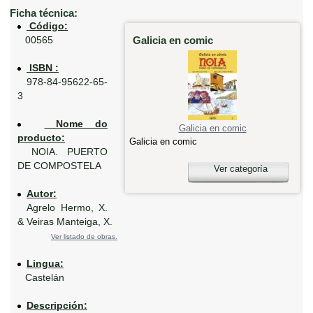
Ficha técnica:
Código:
Galicia en comic
00565
ISBN :
978-84-95622-65-
3
Nome do
Galicia en comic
producto:
Galicia en comic
NOIA. PUERTO
DE COMPOSTELA
Ver categoría
Autor:
Agrelo Hermo, X.
& Veiras Manteiga, X.
Ver listado de obras.
Lingua:
Castelán
Descripción: