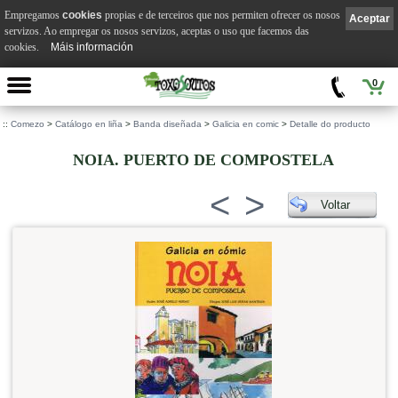
Empregamos
cookies
propias e de terceiros que nos permiten ofrecer os nosos
Aceptar
servizos. Ao empregar os nosos servizos, aceptas o uso que facemos das
cookies.
Máis información
0
::
Comezo
>
Catálogo en liña
>
Banda diseñada
>
Galicia en comic
>
Detalle do producto
NOIA. PUERTO DE COMPOSTELA
<
>
Voltar