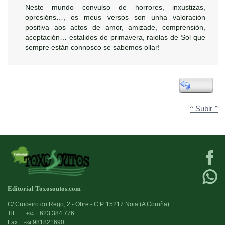
Neste mundo convulso de horrores, inxustizas,
opresións…, os meus versos son unha valoración
positiva aos actos de amor, amizade, comprensión,
aceptación… estalidos de primavera, raiolas de Sol que
sempre están connosco se sabemos ollar!
^ Subir ^
Editorial Toxosoutos.com
C/ Cruceiro do Rego, 2 - Obre - C.P. 15217 Noia (A Coruña)
Tlf:
623 384 776
+34
Fax:
981821690
+34