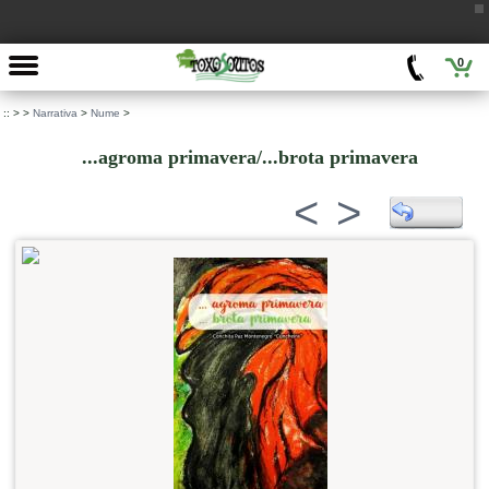
0
::
>
>
Narrativa
>
Nume
>
...agroma primavera/...brota primavera
<
>