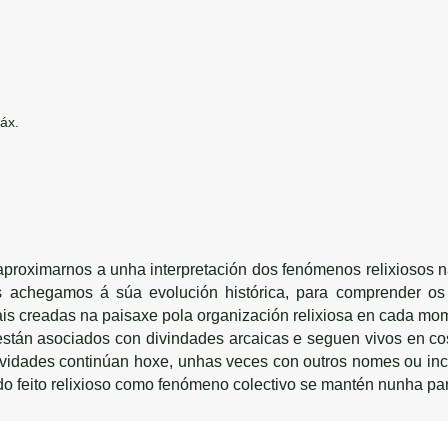
áx.
 aproximarnos a unha interpretación dos fenómenos relixiosos 
 achegamos á súa evolución histórica, para comprender o
iais creadas na paisaxe pola organización relixiosa en cada mo
 están asociados con divindades arcaicas e seguen vivos en c
tividades continúan hoxe, unhas veces con outros nomes ou in
o feito relixioso como fenómeno colectivo se mantén nunha par