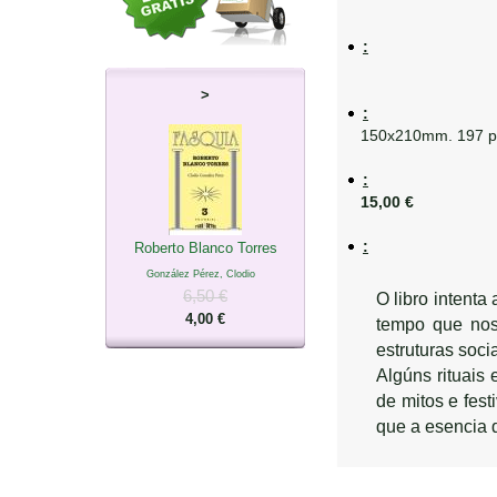
:
>
:
150x210mm. 197 p
:
15,00 €
:
Roberto Blanco Torres
González Pérez, Clodio
6,50 €
O libro intenta
4,00 €
tempo que nos
estruturas soc
Algúns rituais
de mitos e fes
que a esencia d