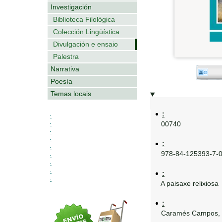
Investigación
Biblioteca Filológica
Colección Lingüística
Divulgación e ensaio
Palestra
Narrativa
Poesía
Temas locais
:
:.
00740
:.
:.
:.
:
:.
978-84-125393-7-
:.
:.
:.
:
:.
A paisaxe relixiosa
:
Caramés Campos, 