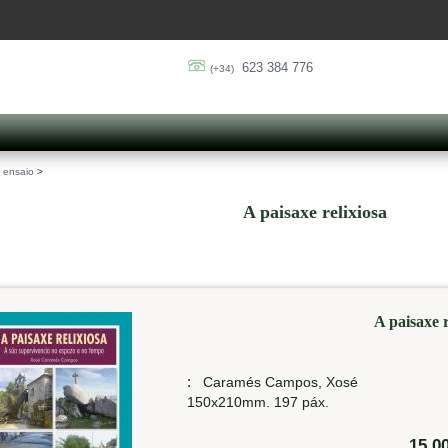
623 384 776
(+34)
e ensaio
>
A paisaxe relixiosa
A paisaxe r
:
Caramés Campos, Xosé
150x210mm. 197 páx.
15,0