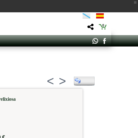
0
<
>
elixiosa
0 €