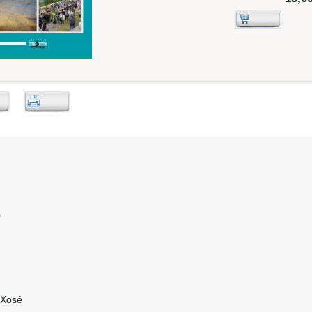
0
Xosé