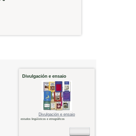
Divulgación e ensaio
Divulgación e ensaio
estudos lingüísticos e etnográficos