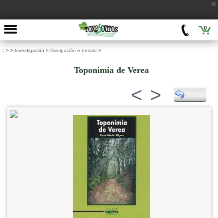
0
::
>
>
Investigación
>
Divulgación e ensaio
>
Toponimia de Verea
<
>