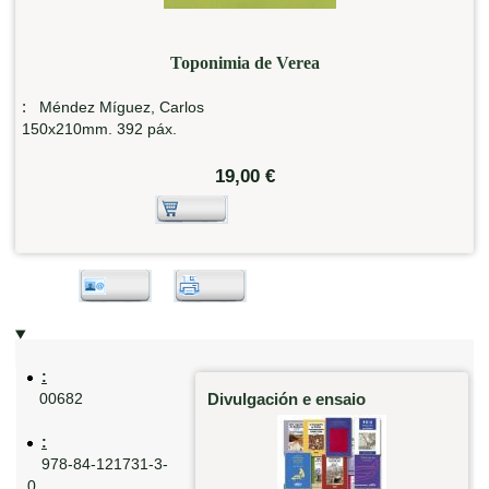
Toponimia de Verea
:
Méndez Míguez, Carlos
150x210mm. 392 páx.
19,00 €
:
Divulgación e ensaio
00682
:
978-84-121731-3-
0