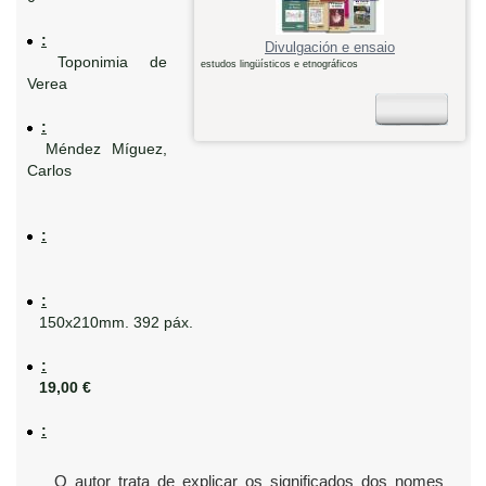
:
Divulgación e ensaio
Toponimia de
estudos lingüísticos e etnográficos
Verea
:
Méndez Míguez,
Carlos
:
:
150x210mm. 392 páx.
:
19,00 €
:
O autor trata de explicar os significados dos nomes