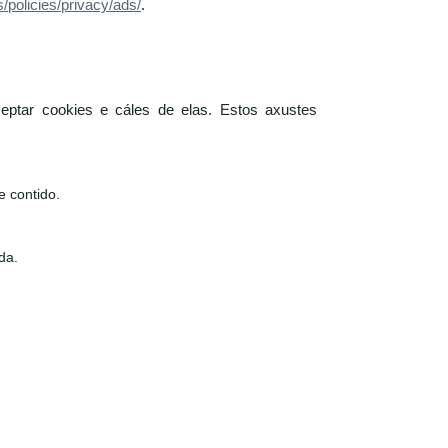
/policies/privacy/ads/
.
eptar cookies e cáles de elas. Estos axustes
e contido.
da.