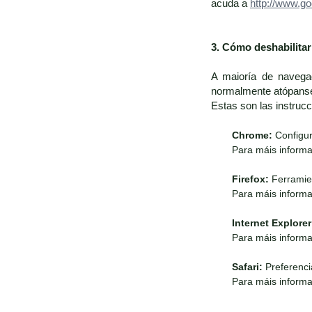
acuda a
http://www.go
3. Cómo deshabilita
A maioría de navega
normalmente atópanse 
Estas son las instruc
Chrome:
Configur
Para máis informa
Firefox:
Ferramien
Para máis informa
Internet Explorer
Para máis informa
Safari:
Preferenci
Para máis informa