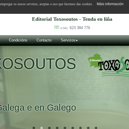
o empregar os nosos servizos, aceptas o uso que facemos das cookies.
Máis información
Editorial Toxosoutos - Tenda en liña
623 384 776
(+34)
Condicións
Contacto
Servizos
OXOSOUTOS
Galega e en Galego