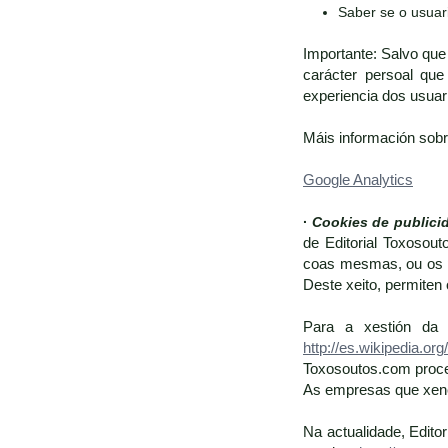
Saber se o usuari
Importante: Salvo que
carácter persoal que
experiencia dos usuari
Máis información sobre
Google Analytics
·
Cookies de publici
de Editorial Toxosout
coas mesmas, ou os pa
Deste xeito, permiten 
Para a xestión da p
http://es.wikipedia.org
Toxosoutos.com proce
As empresas que xener
Na actualidade, Edito