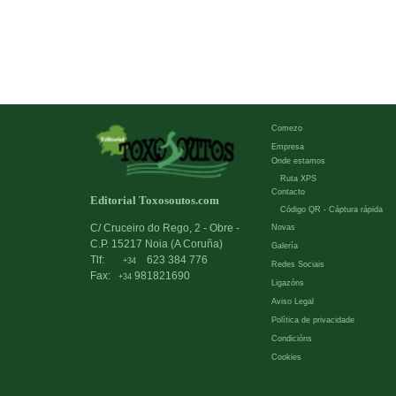
Comezo
Empresa
Onde estamos
Ruta XPS
Contacto
Editorial Toxosoutos.com
Código QR - Cáptura rápida
C/ Cruceiro do Rego, 2 - Obre -
Novas
C.P. 15217 Noia (A Coruña)
Galería
Tlf:
623 384 776
+34
Redes Sociais
Fax:
981821690
+34
Ligazóns
Aviso Legal
Política de privacidade
Condicións
Cookies