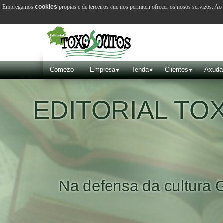
Empregamos
cookies
propias e de terceiros que nos permiten ofrecer os nosos servizos. A
Comezo
Empresa
Tenda
Clientes
Axuda
EDITORIAL T
Na defensa da cultura 