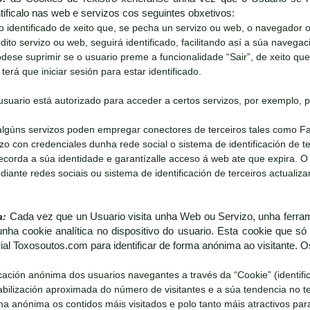
ificalo nas web e servizos cos seguintes obxetivos:
o identificado de xeito que, se pecha un servizo ou web, o navegador
dito servizo ou web, seguirá identificado, facilitando así a súa navegaci
dese suprimir se o usuario preme a funcionalidade “Sair”, de xeito qu
terá que iniciar sesión para estar identificado.
suario está autorizado para acceder a certos servizos, por exemplo, p
algúns servizos poden empregar conectores de terceiros tales como F
izo con credenciales dunha rede social o sistema de identificación de 
ecorda a súa identidade e garantízalle acceso á web ate que expira. O
ante redes sociais ou sistema de identificación de terceiros actualiz
a:
Cada vez que un Usuario visita unha Web ou Servizo, unha ferram
nha cookie analítica no dispositivo do usuario. Esta cookie que só 
rial Toxosoutos.com para identificar de forma anónima ao visitante. 
ficación anónima dos usuarios navegantes a través da “Cookie” (identif
tabilización aproximada do número de visitantes e a súa tendencia no 
rma anónima os contidos máis visitados e polo tanto máis atractivos par