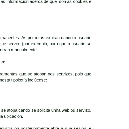
 más información acerca de qué son as cookies e
rmanentes. As primeras expiran cando o usuario
que serven (por exemplo, para que o usuario se
 borran manualmente.
ma:
rramentas que se atopan nos servizos, polo que
nesta tipoloxía inclúense:
se atopa cando se solicita unha web ou servizo.
úa ubicación.
xistra ou posteriormente abre a súa sesión, e