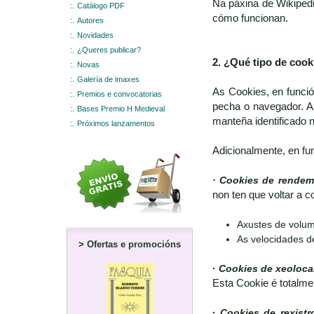
Na páxina de Wikipedi
:.
Catálogo PDF
cómo funcionan.
:.
Autores
:.
Novidades
:.
¿Queres publicar?
2. ¿Qué tipo de coo
:.
Novas
:.
Galería de imaxes
As Cookies, en funci
:.
Premios e convocatorias
pecha o navegador. A
:.
Bases Premio H Medieval
manteña identificado 
:.
Próximos lanzamentos
Adicionalmente, en fu
· Cookies de rendem
non ten que voltar a c
Axustes de volum
As velocidades d
>
Ofertas e promocións
·
Cookies de xeoloca
Esta Cookie é totalme
·
Cookies de rexistr