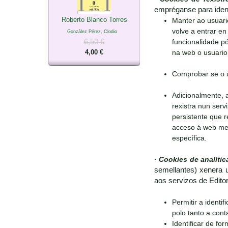
empréganse para ident
Roberto Blanco Torres
Manter ao usuari
volve a entrar en 
González Pérez, Clodio
6,50 €
funcionalidade pó
4,00 €
na web o usuario 
Comprobar se o u
Adicionalmente, 
rexistra nun serv
persistente que r
acceso á web medi
específica.
·
Cookies de analític
semellantes) xenera u
aos servizos de Edito
Permitir a identi
polo tanto a con
Identificar de fo