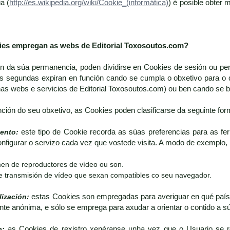
a (
http://es.wikipedia.org/wiki/Cookie_(informática)
) é posible obter
kies empregan as webs de
Editorial Toxosoutos.com
?
ón da súa permanencia, poden dividirse en Cookies de sesión ou pe
s segundas expiran en función cando se cumpla o obxetivo para o 
nas webs e servicios de Editorial Toxosoutos.com) ou ben cando se
nción do seu obxetivo, as Cookies poden clasificarse da seguinte for
ento:
este tipo de Cookie recorda as súas preferencias para as fe
onfigurar o servizo cada vez que vostede visita. A modo de exemplo, 
en de reproductores de vídeo ou son.
e transmisión de vídeo que sexan compatibles co seu navegador.
lización:
estas Cookies son empregadas para averiguar en qué país 
nte anónima, e sólo se emprega para axudar a orientar o contido a s
o:
as Cookies de rexistro xenéranse unha vez que o Usuario se re