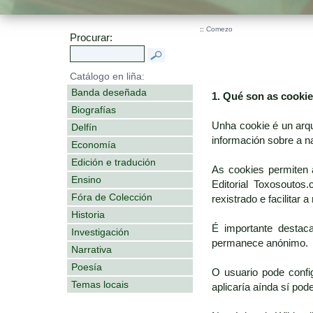
::
Comezo
Procurar:
Catálogo en liña:
Banda deseñada
1. Qué son as cooki
Biografías
Unha cookie é un arq
Delfín
información sobre a n
Economía
Edición e tradución
As cookies permiten 
Ensino
Editorial Toxosoutos
Fóra de Colección
rexistrado e facilitar 
Historia
É importante destac
Investigación
permanece anónimo.
Narrativa
Poesía
O usuario pode confi
Temas locais
aplicaría aínda sí po