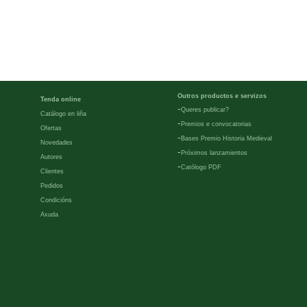
Outros productos e servizos
Tenda online
-
Queres publicar?
Catálogo en liña
-
Premios e convocatorias
Ofertas
-
Bases Premio Historia Medieval
Novedades
-
Próximos lanzamientos
Autores
-
Católogo PDF
Clientes
Pedidos
Condicións
Axuda