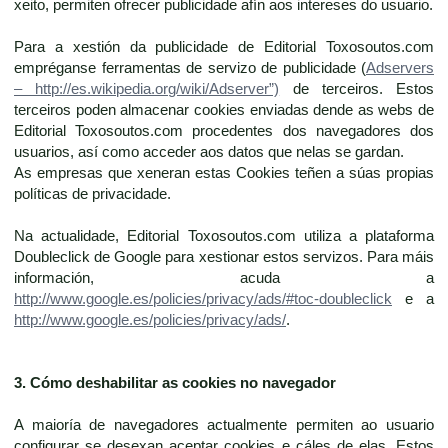
xeito, permiten ofrecer publicidade afín aos intereses do usuario.
Para a xestión da publicidade de Editorial Toxosoutos.com
empréganse ferramentas de servizo de publicidade (
Adservers
– http://es.wikipedia.org/wiki/Adserver”)
de terceiros. Estos
terceiros poden almacenar cookies enviadas dende as webs de
Editorial Toxosoutos.com procedentes dos navegadores dos
usuarios, así como acceder aos datos que nelas se gardan.
As empresas que xeneran estas Cookies teñen a súas propias
políticas de privacidade.
Na actualidade, Editorial Toxosoutos.com utiliza a plataforma
Doubleclick de Google para xestionar estos servizos. Para máis
información, acuda a
http://www.google.es/policies/privacy/ads/#toc-doubleclick
e a
http://www.google.es/policies/privacy/ads/
.
3. Cómo deshabilitar as cookies no navegador
A maioría de navegadores actualmente permiten ao usuario
configurar se desexan aceptar cookies e cáles de elas. Estos