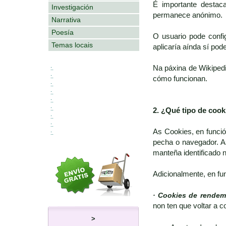
É importante destac
Investigación
permanece anónimo.
Narrativa
Poesía
O usuario pode confi
Temas locais
aplicaría aínda sí po
Na páxina de Wikipedi
:.
:.
cómo funcionan.
:.
:.
:.
:.
2. ¿Qué tipo de coo
:.
:.
As Cookies, en funci
:.
pecha o navegador. A
manteña identificado 
Adicionalmente, en fu
· Cookies de rendem
non ten que voltar a c
>