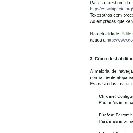
Para a xestión da p
http://es.wikipedia.org
Toxosoutos.com proce
As empresas que xener
Na actualidade, Edito
acuda a
http://www.go
3. Cómo deshabilita
A maioría de navega
normalmente atópanse 
Estas son las instruc
Chrome:
Configur
Para máis informa
Firefox:
Ferramien
Para máis informa