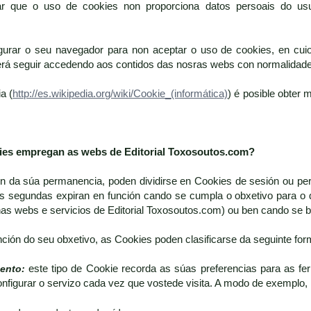
ar que o uso de cookies non proporciona datos persoais do usu
gurar o seu navegador para non aceptar o uso de cookies, en cuio
derá seguir accedendo aos contidos das nosras webs con normalidade
a (
http://es.wikipedia.org/wiki/Cookie_(informática)
) é posible obter
kies empregan as webs de
Editorial Toxosoutos.com
?
ón da súa permanencia, poden dividirse en Cookies de sesión ou pe
s segundas expiran en función cando se cumpla o obxetivo para o 
nas webs e servicios de Editorial Toxosoutos.com) ou ben cando se
nción do seu obxetivo, as Cookies poden clasificarse da seguinte for
ento:
este tipo de Cookie recorda as súas preferencias para as fe
onfigurar o servizo cada vez que vostede visita. A modo de exemplo, 