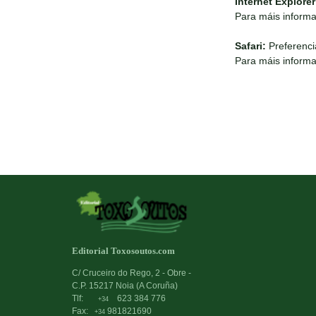
Internet Explorer
Para máis informa
Safari:
Preferenci
Para máis informa
Editorial Toxosoutos.com
C/ Cruceiro do Rego, 2 - Obre -
C.P. 15217 Noia (A Coruña)
Tlf:
623 384 776
+34
Fax:
981821690
+34