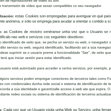
en de reproductores de vídeo ou son.
e transmisión de vídeo que sexan compatibles co seu navegador.
lización:
estas Cookies son empregadas para averiguar en qué país 
nte anónima, e sólo se emprega para axudar a orientar o contido a s
o:
as Cookies de rexistro xenéranse unha vez que o Usuario se re
ificalo nas web e servizos cos seguintes obxetivos:
o identificado de xeito que, se pecha un servizo ou web, o navegador
dito servizo ou web, seguirá identificado, facilitando así a súa navegaci
dese suprimir se o usuario preme a funcionalidade “Sair”, de xeito qu
terá que iniciar sesión para estar identificado.
suario está autorizado para acceder a certos servizos, por exemplo, p
algúns servizos poden empregar conectores de terceiros tales como F
izo con credenciales dunha rede social o sistema de identificación de 
ecorda a súa identidade e garantízalle acceso á web ate que expira. O
ante redes sociais ou sistema de identificación de terceiros actualiz
a:
Cada vez que un Usuario visita unha Web ou Servizo, unha ferram