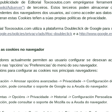
ublicidade de Editorial Toxosoutos.com empréganse ferramen
/wiki/Adserver”)
de terceiros. Estos terceiros poden almacenar 
dentes dos navegadores dos usuarios, así como acceder aos datos 
an estas Cookies teñen a súas propias políticas de privacidade.
rial Toxosoutos.com utiliza a plataforma Doubleclick de Google para 
ogle.es/policies/privacy/ads/#toc-doubleclick
e a
http://www.google.es
r as cookies no navegador
dores actualmente permiten ao usuario configurar se desexan ac
nas ‘opcións’ ou ‘Preferencias’ do menú do seu navegador.
cións para configurar as cookies nos principais navegadores:
ación -> Amosar opcións avanzadas -> Privacidade -> Configuración d
ción, pode consultar o soporte de Google ou a Axuda do navegador.
tas -> Opcións -> Privacidade -> Historial -> Configuración Persoaliza
ción, pode consultar o soporte de Mozilla ou a Axuda do navegador.