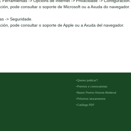
:
Ferramientas -> Opcións de Internet -> Privacidade -> Configuración.
ción, pode consultar o soporte de Microsoft ou a Axuda do navegador.
as -> Seguridade.
ción, pode consultar o soporte de Apple ou a Axuda del navegador.
-
Queres publicar?
-
Premios e convocatorias
-
Bases Premio Historia Medieval
-
Próximos lanzamientos
-
Católogo PDF