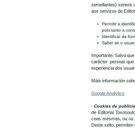
semellantes) xenera u
aos servizos de Edito
Permitir a identi
polo tanto a con
Identificar de fo
Saber se o usuari
Importante: Salvo que
carácter persoal que
experiencia dos usuari
Máis información sobre
Google Analytics
·
Cookies de publici
de Editorial Toxosout
coas mesmas, ou os pa
Deste xeito, permiten 