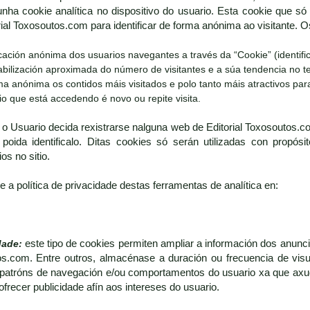
nha cookie analítica no dispositivo do usuario. Esta cookie que só 
rial Toxosoutos.com para identificar de forma anónima ao visitante. 
ficación anónima dos usuarios navegantes a través da “Cookie” (identif
tabilización aproximada do número de visitantes e a súa tendencia no 
rma anónima os contidos máis visitados e polo tanto máis atractivos par
o que está accedendo é novo ou repite visita.
 o Usuario decida rexistrarse nalguna web de Editorial Toxosoutos.c
 poida identificalo. Ditas cookies só serán utilizadas con propós
os no sitio.
 a política de privacidade destas ferramentas de analítica en:
dade:
este tipo de cookies permiten ampliar a información dos anu
os.com. Entre outros, almacénase a duración ou frecuencia de visual
tróns de navegación e/ou comportamentos do usuario xa que axudan 
ofrecer publicidade afín aos intereses do usuario.