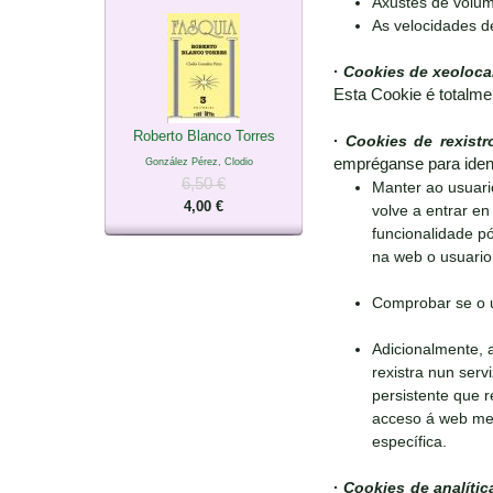
Axustes de volum
As velocidades d
·
Cookies de xeoloca
Esta Cookie é totalme
Roberto Blanco Torres
·
Cookies de rexistr
empréganse para ident
González Pérez, Clodio
6,50 €
Manter ao usuari
4,00 €
volve a entrar en 
funcionalidade pó
na web o usuario 
Comprobar se o u
Adicionalmente, 
rexistra nun serv
persistente que r
acceso á web medi
específica.
·
Cookies de analític