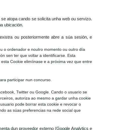
se atopa cando se solicita unha web ou servizo.
úa ubicación.
xistra ou posteriormente abre a súa sesión, e
 ou o ordenador e noutro momento ou outro día
ón sen ter que voltar a identificarse. Esta
e esta Cookie elimíinase e a próxima vez que entre
ara participar nun concurso.
acebook, Twitter ou Google. Cando o usuario se
terceiros, autoriza ao mesmo a gardar unha cookie
 usuario pode borrar esta cookie e revocar o
ando as súas preferencias na rede social que
enta dun proveedor externo (Google Analytics e