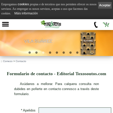
Empregamos
cookies
propias e de terceiros que nos permiten ofrecer os nosos
Aceptar
servizos. Ao empregar os nosos servizos, aceptas o uso que facemos das
cookies.
Máis información
0
VILA SUÁREZ
.
::
Comezo
>
Contacto
Formulario de contacto - Editorial Toxosoutos.com
A
xúdanos a mellorar. Para calquera consulta non
dubides en poñerte en contacto connosco a través deste
formulario.
* Apelidos