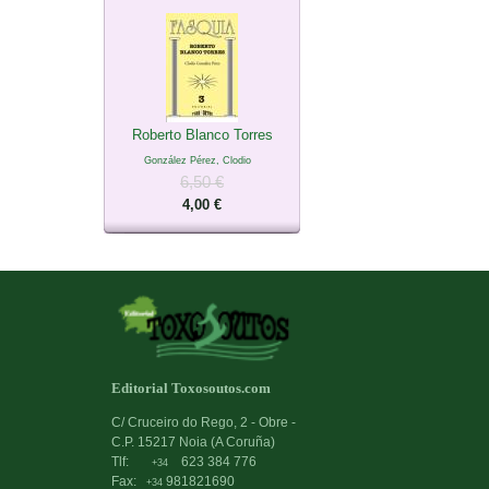
Roberto Blanco Torres
González Pérez, Clodio
6,50 €
4,00 €
Editorial Toxosoutos.com
C/ Cruceiro do Rego, 2 - Obre -
C.P. 15217 Noia (A Coruña)
Tlf:
623 384 776
+34
Fax:
981821690
+34