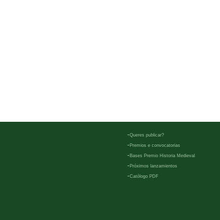
-
Queres publicar?
-
Premios e convocatorias
-
Bases Premio Historia Medieval
-
Próximos lanzamientos
-
Católogo PDF