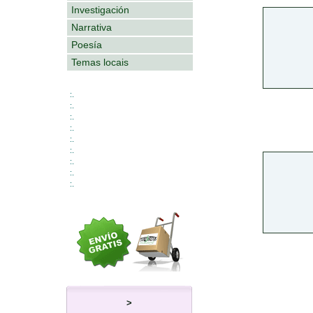
Investigación
Narrativa
Poesía
Temas locais
:.
:.
:.
:.
:.
:.
:.
:.
:.
>