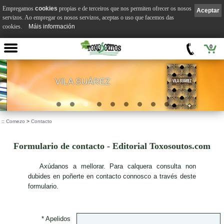
Empregamos
cookies
propias e de terceiros que nos permiten ofrecer os nosos
Aceptar
servizos. Ao empregar os nosos servizos, aceptas o uso que facemos das
cookies.
Máis información
0
VILA SUÁREZ
.
::
Comezo
>
Contacto
Formulario de contacto - Editorial Toxosoutos.com
A
xúdanos a mellorar. Para calquera consulta non
dubides en poñerte en contacto connosco a través deste
formulario.
* Apelidos