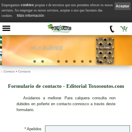
Empregamos
cookies
propias e de terceiros que nos permiten ofrecer os nosos
Aceptar
servizos. Ao empregar os nosos servizos, aceptas o uso que facemos das
cookies.
Máis información
0
VILA SUÁREZ
.
::
Comezo
>
Contacto
Formulario de contacto - Editorial Toxosoutos.com
A
xúdanos a mellorar. Para calquera consulta non
dubides en poñerte en contacto connosco a través deste
formulario.
* Apelidos