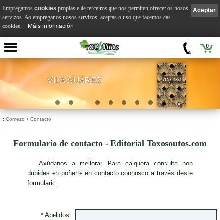
Empregamos
cookies
propias e de terceiros que nos permiten ofrecer os nosos
Aceptar
servizos. Ao empregar os nosos servizos, aceptas o uso que facemos das
cookies.
Máis información
0
VILA SUÁREZ
.
::
Comezo
>
Contacto
Formulario de contacto - Editorial Toxosoutos.com
A
xúdanos a mellorar. Para calquera consulta non
dubides en poñerte en contacto connosco a través deste
formulario.
* Apelidos