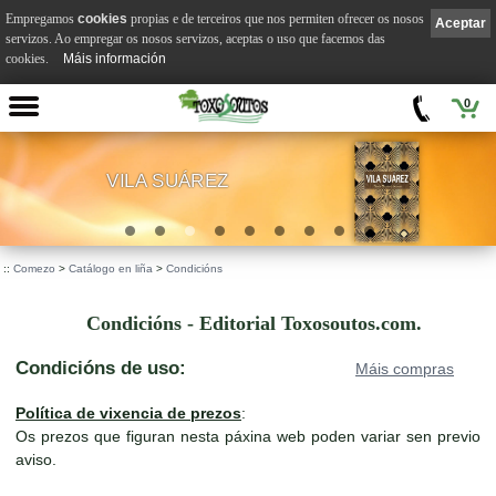
Empregamos
cookies
propias e de terceiros que nos permiten ofrecer os nosos
Aceptar
servizos. Ao empregar os nosos servizos, aceptas o uso que facemos das
cookies.
Máis información
0
VILA SUÁREZ
.
::
Comezo
>
Catálogo en liña
>
Condicións
Condicións - Editorial Toxosoutos.com.
Condicións de uso:
Máis compras
Política de vixencia de prezos
:
Os prezos que figuran nesta páxina web poden variar sen previo
aviso.