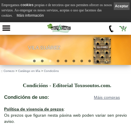
Empregamos
cookies
propias e de terceiros que nos permiten ofrecer os nosos
Aceptar
servizos. Ao empregar os nosos servizos, aceptas o uso que facemos das
cookies.
Máis información
0
VILA SUÁREZ
.
::
Comezo
>
Catálogo en liña
>
Condicións
Condicións - Editorial Toxosoutos.com.
Condicións de uso:
Máis compras
Política de vixencia de prezos
:
Os prezos que figuran nesta páxina web poden variar sen previo
aviso.