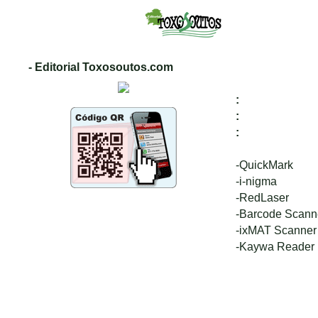
- Editorial Toxosoutos.com
:
:
:
-QuickMark
-i-nigma
-RedLaser
-Barcode Scann
-ixMAT Scanner
-Kaywa Reader