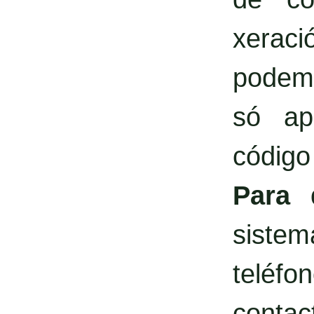
xerac
podemo
só ap
código
Para 
siste
teléf
contact