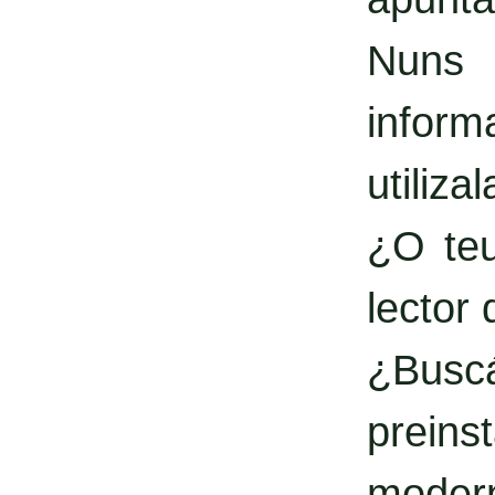
Nuns 
inform
utilizal
¿O teu
lector
¿Busc
prein
moder