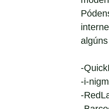
Póden
intern
algúns
-Quic
-i-nig
-RedL
-Barco