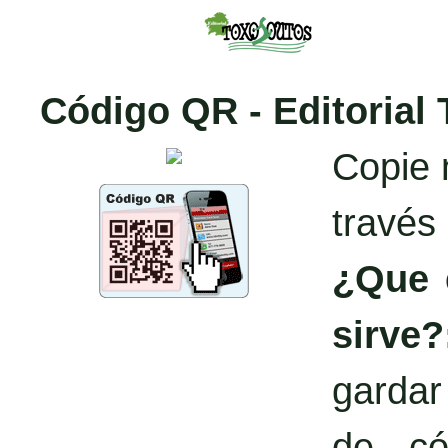
Código QR - Editorial
Copie 
través
¿Que 
sirve?
garda
de có