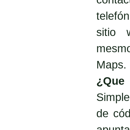
telefó
sitio
mesmo 
Maps.
¿Qu
Simple
de cód
apunta