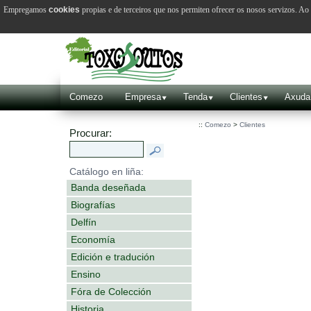
Empregamos
cookies
propias e de terceiros que nos permiten ofrecer os nosos servizos. A
Comezo
Empresa
Tenda
Clientes
Axuda
::
Comezo
>
Clientes
Procurar:
Catálogo en liña:
Banda deseñada
Biografías
Delfín
Economía
Edición e tradución
Ensino
Fóra de Colección
Historia