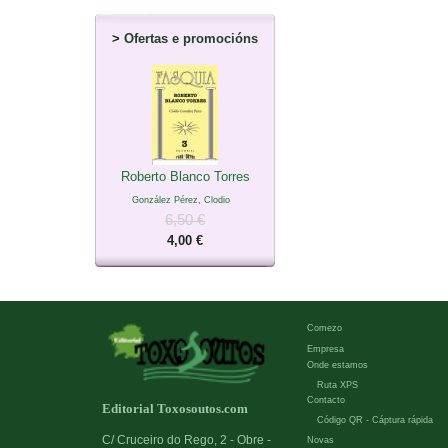
>
Ofertas e promocións
Roberto Blanco Torres
González Pérez, Clodio
6,50 €
4,00 €
Comezo
Empresa
Onde estamos
Ruta XPS
Contacto
Editorial Toxosoutos.com
Código QR - Cáptura rápida
C/ Cruceiro do Rego, 2 - Obre -
Novas