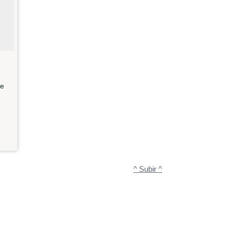
te
^ Subir ^