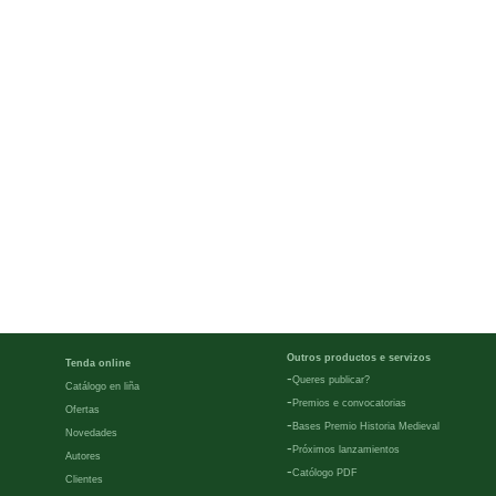
Outros productos e servizos
Tenda online
-
Queres publicar?
Catálogo en liña
-
Premios e convocatorias
Ofertas
-
Bases Premio Historia Medieval
Novedades
-
Próximos lanzamientos
Autores
-
Católogo PDF
Clientes