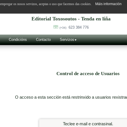
o empregar os nosos servizos, aceptas o uso que facemos das cookies.
Máis información
Editorial Toxosoutos - Tenda en liña
623 384 776
(+34)
Condicións
Contacto
Servizos
Control de acceso de Usuarios
O acceso a esta sección está restrinxido a usuarios rexistra
Teclee e-mail e contrasinal.