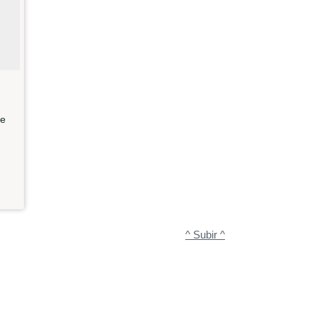
te
^ Subir ^