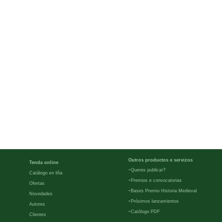
Outros productos e servizos
Tenda online
-
Queres publicar?
Catálogo en liña
-
Premios e convocatorias
Ofertas
-
Bases Premio Historia Medieval
Novedades
-
Próximos lanzamientos
Autores
-
Católogo PDF
Clientes