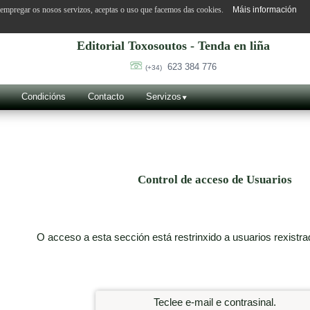
o empregar os nosos servizos, aceptas o uso que facemos das cookies.
Máis información
Editorial Toxosoutos - Tenda en liña
623 384 776
(+34)
Condicións
Contacto
Servizos
Control de acceso de Usuarios
O acceso a esta sección está restrinxido a usuarios rexistra
Teclee e-mail e contrasinal.