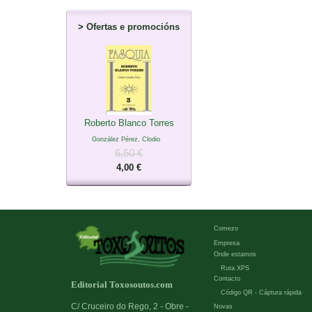
>
Ofertas e promocións
Roberto Blanco Torres
González Pérez, Clodio
6,50 €
4,00 €
Comezo
Empresa
Onde estamos
Ruta XPS
Contacto
Editorial Toxosoutos.com
Código QR - Cáptura rápida
C/ Cruceiro do Rego, 2 - Obre -
Novas