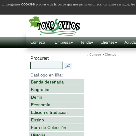
Empregamos
cookies
propias e de terceiros que nos permiten ofrecer os nosos servizos. A
Comezo
Empresa
Tenda
Clientes
Axuda
::
Comezo
>
Clientes
Procurar:
Catálogo en liña:
Banda deseñada
Biografías
Delfín
Economía
Edición e tradución
Ensino
Fóra de Colección
Historia