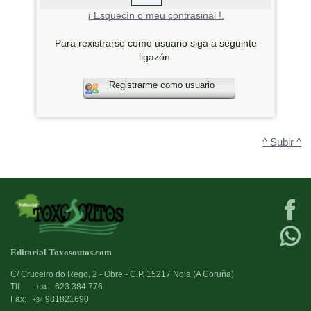
¡ Esquecín o meu contrasinal !.
Para rexistrarse como usuario siga a seguinte
ligazón:
Registrarme como usuario
^ Subir ^
Editorial Toxosoutos.com
C/ Cruceiro do Rego, 2 - Obre - C.P. 15217 Noia (A Coruña)
Tlf:
623 384 776
+34
Fax:
981821690
+34