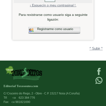
¡ Esquecín o meu contrasinal !.
Para rexistrarse como usuario siga a seguinte
ligazón:
Registrarme como usuario
^ Subir ^
Editorial Toxosoutos.com
C/ Cruceiro do Rego, 2 - Obre - C.P. 15217 Noia (A Coruña)
Tlf:
623 384 776
+34
Fax:
981821690
+34