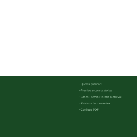
-
Queres publicar?
-
Premios e convocatorias
-
Bases Premio Historia Medieval
-
Próximos lanzamientos
-
Católogo PDF