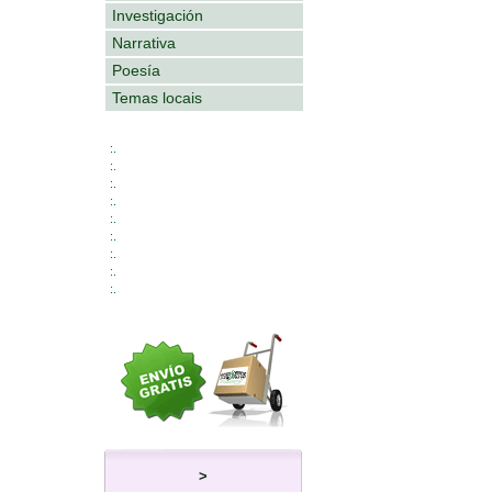
Investigación
Narrativa
Poesía
Temas locais
:.
:.
:.
:.
:.
:.
:.
:.
:.
>