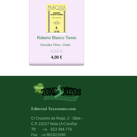
Roberto Blanco Torres
González Pérez, Clodio
6,50 €
4,00 €
Editorial Toxosoutos.com
C/ Cruceiro do Rego, 2 - Obre -
C.P. 15217 Noia (A Coruña)
Tlf:
623 384 776
+34
Fax:
981821690
+34