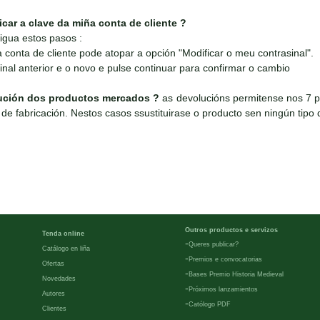
ar a clave da miña conta de cliente ?
igua estos pasos :
conta de cliente pode atopar a opción "Modificar o meu contrasinal".
inal anterior e o novo e pulse continuar para confirmar o cambio
ución dos productos mercados ?
as devolucións permitense nos 7 p
de fabricación. Nestos casos ssustituirase o producto sen ningún tipo d
Outros productos e servizos
Tenda online
-
Queres publicar?
Catálogo en liña
-
Premios e convocatorias
Ofertas
-
Bases Premio Historia Medieval
Novedades
-
Próximos lanzamientos
Autores
-
Católogo PDF
Clientes