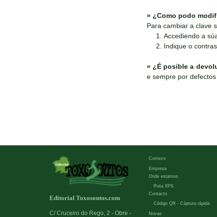
»
¿Como podo modific
Para cambiar a clave s
Accediendo a súa 
Indique o contras
»
¿É posible a devol
e sempre por defectos 
Comezo
Empresa
Onde estamos
Ruta XPS
Contacto
Editorial Toxosoutos.com
Código QR - Cáptura rápida
C/ Cruceiro do Rego, 2 - Obre -
Novas