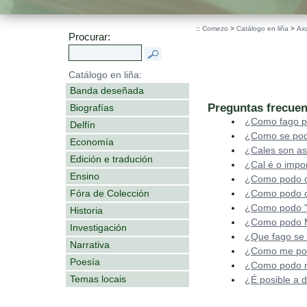
::
Comezo
>
Catálogo en liña
>
Ax
Procurar:
Catálogo en liña:
Banda deseñada
Preguntas frecuen
Biografías
¿Como fago p
Delfín
¿Como se pod
Economía
¿Cales son as
Edición e tradución
¿Cal é o impo
Ensino
¿Como podo c
Fóra de Colección
¿Como podo c
¿Como podo "
Historia
¿Como podo Mo
Investigación
¿Que fago se
Narrativa
¿Como me podo
Poesía
¿Como podo mo
Temas locais
¿É posible a 