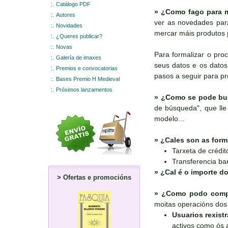
:.
Catálogo PDF
»
¿Como fago para m
:.
Autores
ver as novedades para
:.
Novidades
mercar máis produtos 
:.
¿Queres publicar?
:.
Novas
Para formalizar o pro
:.
Galería de imaxes
seus datos e os datos 
:.
Premios e convocatorias
pasos a seguir para p
:.
Bases Premio H Medieval
:.
Próximos lanzamentos
»
¿Como se pode bus
de búsqueda", que lle 
modelo...
»
¿Cales son as form
Tarxeta de crédit
Transferencia ba
»
¿Cal é o importe do
>
Ofertas e promocións
»
¿Como podo compr
moitas operacións dos 
Usuarios rexist
activos como ós a