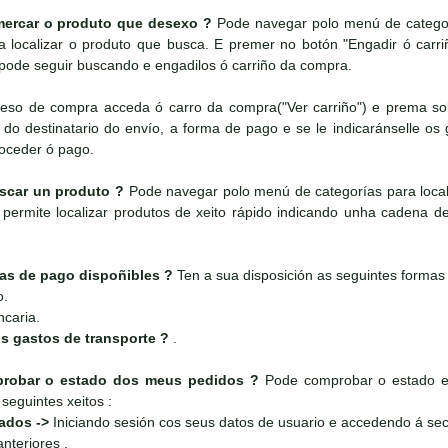
ercar o produto que desexo ?
Pode navegar polo menú de categorí
 localizar o produto que busca. E premer no botón "Engadir ó carr
pode seguir buscando e engadilos ó carriño da compra.
ceso de compra acceda ó carro da compra("Ver carriño") e prema sobr
do destinatario do envío, a forma de pago e se le indicaránselle os g
roceder ó pago.
car un produto ?
Pode navegar polo menú de categorías para local
permite localizar produtos de xeito rápido indicando unha cadena de 
as de pago dispoñibles ?
Ten a sua disposición as seguintes formas
o.
ncaria.
s gastos de transporte ?
.
obar o estado dos meus pedidos ?
Pode comprobar o estado e 
seguintes xeitos :
rados ->
Iniciando sesión cos seus datos de usuario e accedendo á sec
nteriores .