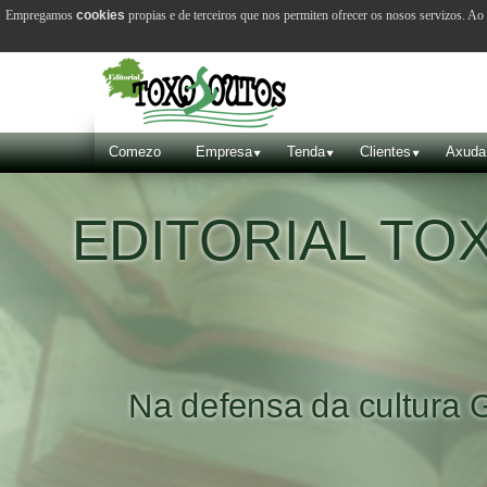
Empregamos
cookies
propias e de terceiros que nos permiten ofrecer os nosos servizos. A
Comezo
Empresa
Tenda
Clientes
Axuda
EDITORIAL T
Na defensa da cultura 