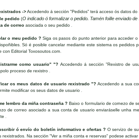
xistrados ->
Accedendo á sección "Pedidos" terá acceso ós datos do 
O indicado ó formalizar o pedido. Tamén foille enviado de
de pedido
(
a de correo
asociada o seu pedido .
ar o meu pedido ?
Siga os pasos do punto anterior para acceder o
spoñibles. Só é posible cancelar mediante este sistema os pedidos 
e con Editorial Toxosoutos.com.
strarme como usuario" "?
Accedendo á sección "Rexistro de usu
 polo proceso de rexistro .
ar os meus datos de usuario rexistrado "?
Accedendo a sua cont
rmite modificar os seus datos de usuario .
e lembro da miña contraseña ?
Baixo o formulario de comezo de ses
rezo de correo asociado a sua conta de usuario enviaráselle unha 
te .
ribir ó envío do boletín informativo e ofertas ?
O servizo de sus
es rexistrados. Na sección "Ver a miña conta e reservas" podese activar