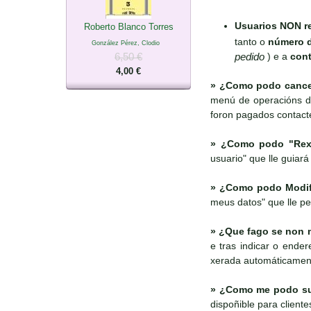
Usuarios NON re
Roberto Blanco Torres
tanto o
número 
González Pérez, Clodio
pedido
) e a
cont
6,50 €
4,00 €
»
¿Como podo cancel
menú de operacións di
foron pagados contact
»
¿Como podo "Rexi
usuario" que lle guiará
»
¿Como podo Modific
meus datos" que lle pe
»
¿Que fago se non m
e tras indicar o ende
xerada automáticamen
»
¿Como me podo susc
dispoñible para client