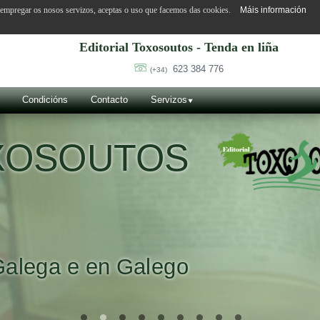
o empregar os nosos servizos, aceptas o uso que facemos das cookies.
Máis información
Editorial Toxosoutos - Tenda en liña
623 384 776
(+34)
Condicións
Contacto
Servizos
OXOSOUTOS
Galega e en Galego