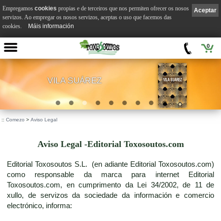
Empregamos
cookies
propias e de terceiros que nos permiten ofrecer os nosos
Aceptar
servizos. Ao empregar os nosos servizos, aceptas o uso que facemos das
cookies.
Máis información
0
VILA SUÁREZ
.
::
Comezo
>
Aviso Legal
Aviso Legal -Editorial Toxosoutos.com
Editorial Toxosoutos S.L. (en adiante Editorial Toxosoutos.com)
como responsable da marca para internet Editorial
Toxosoutos.com, en cumprimento da Lei 34/2002, de 11 de
xullo, de servizos da sociedade da información e comercio
electrónico, informa: