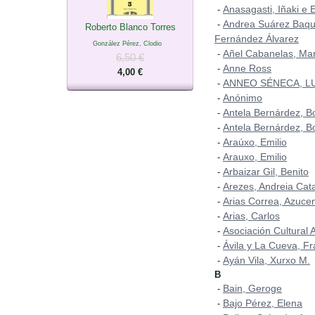
Anasagasti, Iñaki e 
-
Andrea Suárez Baqu
-
Roberto Blanco Torres
Fernández Álvarez
González Pérez, Clodio
Añel Cabanelas, Mar
-
6,50 €
Anne Ross
-
4,00 €
ANNEO SÉNECA, L
-
Anónimo
-
Antela Bernárdez, B
-
Antela Bernárdez, B
-
Araúxo, Emilio
-
Arauxo, Emilio
-
Arbaizar Gil, Benito
-
Arezes, Andreia Cat
-
Arias Correa, Azuce
-
Arias, Carlos
-
Asociación Cultural A
-
Ávila y La Cueva, Fr
-
Ayán Vila, Xurxo M.
-
B
Bain, Geroge
-
Bajo Pérez, Elena
-