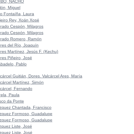
IBO, NACHO
lón, Miguel
to Fontaíña, Laura
ijeiro Rey, Xoán Xosé
rrado Cespón, Milagros
rrado Cespón, Milagros
rrado Romero, Ramón
rres del Río, Joaquín
rres Martínez, Jesús F. (Kechu)
res Piñeiro, José
abadelo, Pablo
cárcel Guitián, Dores. Valcárcel Ares, María
lcárcel Martínez, Simón
lcárcel, Fernando
rela, Paula
sco da Ponte
zquez Chantada, Francisco
zquez Formoso, Guadalupe
zquez Formoso, Guadalupe
zquez Liste, José
zquez Liste, José