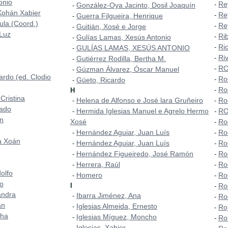
onio
Re
-
González-Oya Jacinto, Dosil Joaquín
-
Xohán Xabier
Re
-
Guerra Filgueira, Henrique
-
aula (Coord.)
Re
-
Guitián, Xosé e Jorge
-
 Luz
Ri
-
Gulías Lamas, Xesús Antonio
-
Ri
-
GULÍAS LAMAS, XESÚS ANTONIO
-
Ri
-
Gutiérrez Rodilla, Bertha M.
-
RO
-
Gúzman Álvarez, Óscar Manuel
-
ardo (ed. Clodio
Ro
-
Güeto, Ricardo
-
Ro
-
H
Cristina
Helena de Alfonso e José lara Gruñeiro
Ro
-
-
mado
Hermida Iglesias Manuel e Agrelo Hermo
RO
-
-
ón
Xosé
Ro
-
Hernández Aguiar, Juan Luís
Ro
-
-
a Xoán
Hernández Aguiar, Juan Luís
Ro
-
-
Hernández Figueiredo, José Ramón
Ro
-
-
Herrera, Raúl
Ro
-
-
olfo
Homero
Ro
-
-
do
I
Ro
-
andra
Ibarra Jiménez, Ana
-
Ro
-
án
Iglesias Almeida, Ernesto
-
Ro
-
cha
Iglesias Míguez, Moncho
-
Ro
-
Iglesias, Xabier
-