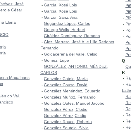
Estévez, José
García, Xosé Lois
-
Piñ
-
ero e César
García, Xosé Lois
-
Piñ
-
Garzón Sanz, Ana
-
PI
-
ía Elena
Gegúndez López, Carlos
-
Pí
-
George Wells, Herbert
-
Po
-
UCIO
Giráldez Domínguez, Ramona
-
Po
-
Glez. Marrero, José A. e Lillo Redonet,
-
Pot
-
orja
Fernando
Pr
-
orja
Goldacerena del Valle, Celso
-
Pr
-
Gómez, Lupe
-
Q
GONZÁLEZ ,ANTONIO. MÉNDEZ,
Qu
-
-
CARLOS
R
arina Magalhaes
Ra
-
González Cotelo, María
-
na
Ra
-
González Couso, David
-
Esth
González Menéndez, Eduardo
-
lén do Val.
Ra
-
González Muñoz, Fernando
-
ancisco
Re
-
González Outes, Manuel Jacobo
-
Re
-
González Pérez, Clodio
-
Re
-
González Pérez,Clodio
-
Ren
-
González Rouco, Roberto
-
Re
-
González Soutelo, Silvia
-