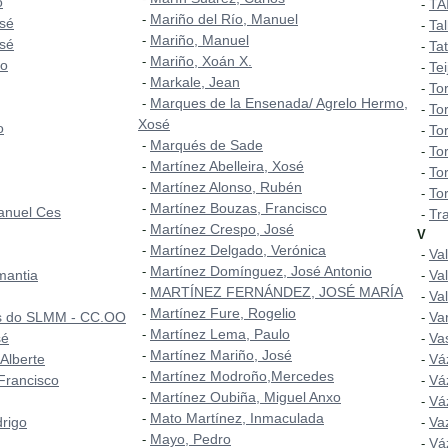
o
TA
-
Mariño del Río, Manuel
-
sé
Tal
-
Mariño, Manuel
-
sé
Ta
-
Mariño, Xoán X.
-
do
Te
-
Markale, Jean
-
To
-
Marques de la Ensenada/ Agrelo Hermo,
-
To
-
Xosé
o
To
-
Marqués de Sade
-
To
-
Martínez Abelleira, Xosé
-
To
-
Martínez Alonso, Rubén
-
Tor
-
Martínez Bouzas, Francisco
-
anuel Ces
Tr
-
Martínez Crespo, José
-
V
Martínez Delgado, Verónica
-
Val
-
Martínez Domínguez, José Antonio
-
mantia
Va
-
MARTÍNEZ FERNÁNDEZ, JOSÉ MARÍA
-
Va
-
Martínez Fure, Rogelio
-
os do SLMM - CC.OO
Va
-
Martínez Lema, Paulo
-
sé
Va
-
Martínez Mariño, José
-
 Alberte
Vá
-
Martínez Modroño,Mercedes
-
 Francisco
Vá
-
Martínez Oubiña, Miguel Anxo
-
Vá
-
Mato Martínez, Inmaculada
-
rigo
Va
-
Mayo, Pedro
-
Vá
-