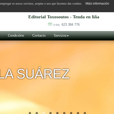
o empregar os nosos servizos, aceptas o uso que facemos das cookies.
Máis información
Editorial Toxosoutos - Tenda en liña
623 384 776
(+34)
Condicións
Contacto
Servizos
SUÁREZ