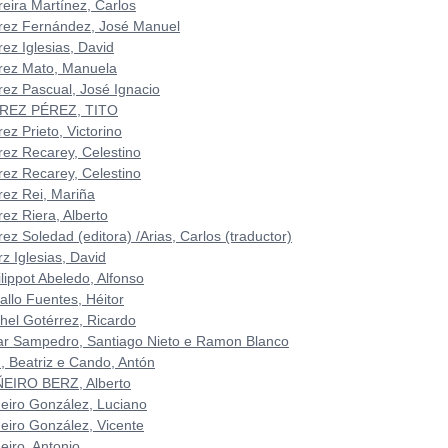
reira Martínez, Carlos
rez Fernández, José Manuel
ez Iglesias, David
rez Mato, Manuela
rez Pascual, José Ignacio
REZ PÉREZ, TITO
ez Prieto, Victorino
rez Recarey, Celestino
rez Recarey, Celestino
rez Rei, Mariña
rez Riera, Alberto
ez Soledad (editora) /Arias, Carlos (traductor)
z Iglesias, David
lippot Abeledo, Alfonso
allo Fuentes, Héitor
chel Gotérrez, Ricardo
lar Sampedro, Santiago Nieto e Ramon Blanco
n, Beatriz e Cando, Antón
ÑEIRO BERZ, Alberto
ñeiro González, Luciano
ñeiro González, Vicente
eiro, Antonio