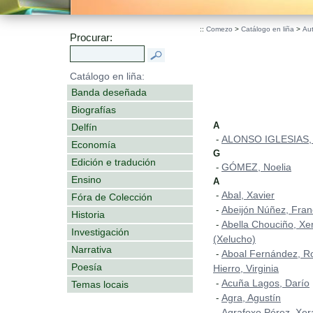
.
::
Comezo
>
Catálogo en liña
>
Au
Procurar:
Catálogo en liña:
Banda deseñada
Biografías
A
Delfín
ALONSO IGLESIAS,
-
Economía
G
Edición e tradución
GÓMEZ, Noelia
-
Ensino
A
Abal, Xavier
-
Fóra de Colección
Abeijón Núñez, Fran
-
Historia
Abella Chouciño, Xe
-
Investigación
(Xelucho)
Narrativa
Aboal Fernández, Ro
-
Poesía
Hierro, Virginia
Acuña Lagos, Darío
-
Temas locais
Agra, Agustín
-
Agrafoxo Pérez, Xer
-