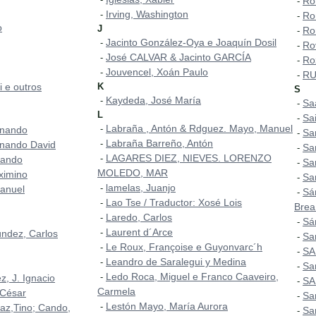
Ro
-
Irving, Washington
-
Ro
-
o
J
Ro
-
Jacinto González-Oya e Joaquín Dosil
-
Ro
-
José CALVAR & Jacinto GARCÍA
-
Ro
-
Jouvencel, Xoán Paulo
-
RU
-
i e outros
K
S
Kaydeda, José María
-
Sa
-
L
Sa
-
Labraña , Antón & Rdguez. Mayo, Manuel
-
rnando
Sa
-
Labraña Barreño, Antón
-
nando David
Sa
-
LAGARES DIEZ, NIEVES. LORENZO
-
nando
Sa
-
MOLEDO, MAR
ximino
Sa
-
lamelas, Juanjo
-
Manuel
Sá
-
Lao Tse / Traductor: Xosé Lois
-
Brea
Laredo, Carlos
-
Sá
-
Laurent d´Arce
-
úndez, Carlos
Sa
-
Le Roux, Françoise e Guyonvarc´h
-
SA
-
Leandro de Saralegui y Medina
-
San
-
Ledo Roca, Miguel e Franco Caaveiro,
-
, J. Ignacio
SA
-
Carmela
 César
Sa
-
Lestón Mayo, María Aurora
-
az,Tino; Cando,
Sa
-