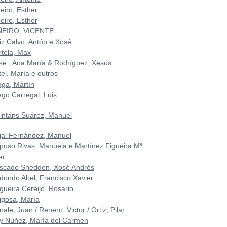
eiro, Esther
eiro, Esther
ÑEIRO, VICENTE
riz Calvo, Antón e Xosé
rtela, Max
se , Ana María & Rodríguez, Xesús
el, María e outros
aga, Martín
ego Carregal, Luis
intáns Suárez, Manuel
jal Fernández, Manuel
poso Rivas, Manuela e Martínez Figueira Mª
er
scado Shedden, Xosé Andrés
dondo Abel, Francisco Xavier
gueira Cereijo, Rosario
igosa, María
ale, Juan / Renero, Victor / Ortiz, Pilar
y Núñez, María del Carmen