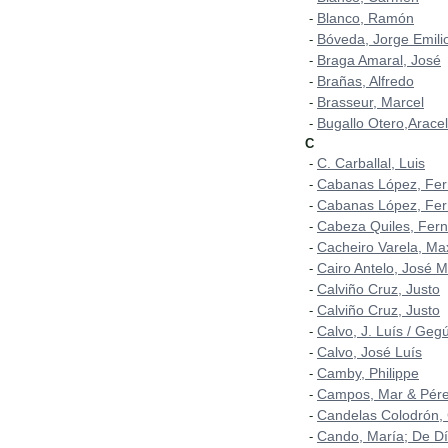
Blanco, Ramón
-
Bóveda, Jorge Emili
-
Braga Amaral, José
-
Brañas, Alfredo
-
Brasseur, Marcel
-
Bugallo Otero,Aracel
-
C
C. Carballal, Luis
-
Cabanas López, Fe
-
Cabanas López, Fer
-
Cabeza Quiles, Fer
-
Cacheiro Varela, Ma
-
Cairo Antelo, José 
-
Calviño Cruz, Justo
-
Calviño Cruz, Justo
-
Calvo, J. Luís / Geg
-
Calvo, José Luís
-
Camby, Philippe
-
Campos, Mar & Pérez
-
Candelas Colodrón,
-
Cando, María; De Dí
-