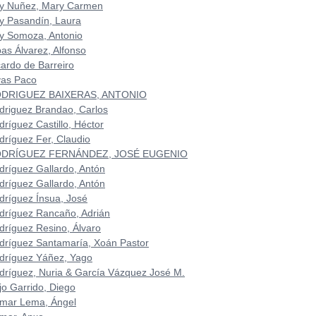
y Nuñez, Mary Carmen
y Pasandín, Laura
y Somoza, Antonio
bas Álvarez, Alfonso
cardo de Barreiro
vas Paco
DRIGUEZ BAIXERAS, ANTONIO
driguez Brandao, Carlos
dríguez Castillo, Héctor
dríguez Fer, Claudio
DRÍGUEZ FERNÁNDEZ, JOSÉ EUGENIO
dríguez Gallardo, Antón
dríguez Gallardo, Antón
dríguez Ínsua, José
dríguez Rancaño, Adrián
dríguez Resino, Álvaro
dríguez Santamaría, Xoán Pastor
dríguez Yáñez, Yago
dríguez, Nuria & García Vázquez José M.
jo Garrido, Diego
mar Lema, Ángel