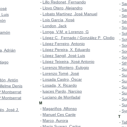
Lillo Redonet, Fernando
-
Sa
-
Llovo Otero, Alejandro
-
Xosé
Sa
-
Lobato Martínez, José Manuel
-
 Luis
Se
-
Lois García, Xosé
-
món
Sé
-
London, Jack
-
So
-
Longa, V.M. e Lorenzo, G
-
Ramón
So
-
López C., Fernado / González P. ,Clodio
-
So
-
López Ferreiro, Antonio
-
So
-
López Pereira, X. Eduardo
-
a, Adrián
So
-
López Sangil, José Luis
-
So
-
López Teixeira, Xosé Antonio
-
tiago
St
-
Lorenzo Montero, Eulogio
-
Su
-
Lorenzo Tomé, José
-
Su
-
Losada Castro, Óscar
-
rdón, Antón
Su
-
Losada, X. Ricardo
-
illelme Denis
Su
-
luaces Pardo, Narciso
-
 Montserrat
Su
-
Luciano de Monfadal
-
 Montserrat
Su
-
M
Su
-
Magariños, Alfonso
-
és, José J.
Sy
-
Manuel Ces Canle
-
T
Marco, Aurora
-
Ta
-
Marín Suarez, Carlos
-