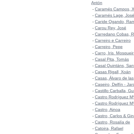
Antón
Caramés Campos, 
-
Caramés Lage, José
-
Caride Ogando, Ra
-
Carou Rey, José
-
Carredano Cobas, 
-
Carreiro e Carreiro
-
Carreiro, Pepe
-
Carro, Iris. Mosqueir
-
Casal Pita, Tomás
-
Casal Quintáns, San
-
Casas Rigall, Xoán
-
Casas, Álvaro de las
-
Caseiro, Delfín - Ja
-
Castillo Carballa, Gu
-
Castro Rodríguez Mª
-
Castro Rodríguez Mª
-
Castro, Ainoa
-
Castro, Carlos & Gin
-
Castro, Rosalía de
-
Catoira, Rafael
-