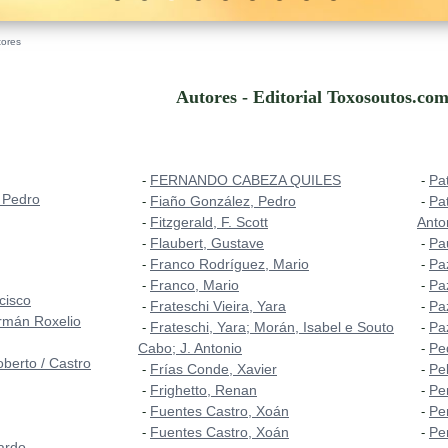
tores
Autores - Editorial Toxosoutos.com
FERNANDO CABEZA QUILES
Pa
-
-
 Pedro
Fiaño González, Pedro
Pa
-
-
Fitzgerald, F. Scott
Anto
-
Flaubert, Gustave
Pa
-
-
Franco Rodríguez, Mario
Pa
-
-
Franco, Mario
Pa
-
-
cisco
Frateschi Vieira, Yara
Pa
-
-
rmán Roxelio
Frateschi, Yara; Morán, Isabel e Souto
Pa
-
-
Cabo; J. Antonio
Pe
-
berto / Castro
Frías Conde, Xavier
Pe
-
-
Frighetto, Renan
Pe
-
-
Fuentes Castro, Xoán
Pe
-
-
Fuentes Castro, Xoán
Pe
-
-
ardo