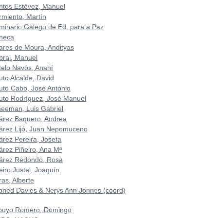
ntos Estévez, Manuel
rmiento, Martín
minario Galego de Ed. para a Paz
neca
ares de Moura, Andityas
bral, Manuel
telo Navós, Anahí
uto Alcalde, David
uto Cabo, José António
uto Rodríguez, José Manuel
heeman, Luis Gabriel
árez Baquero, Andrea
árez Lijó, Juan Nepomuceno
árez Pereira, Josefa
árez Piñeiro, Ana Mª
árez Redondo, Rosa
eiro Justel, Joaquín
ras, Alberte
oned Davies & Nerys Ann Jonnes (coord)
buyo Romero, Domingo