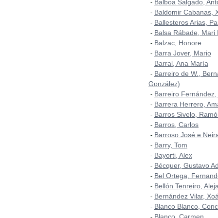
Balboa Salgado, Ant
-
Baldomir Cabanas, 
-
Ballesteros Arias, P
-
Balsa Rábade, Mari
-
Balzac, Honore
-
Barra Jover, Mario
-
Barral, Ana María
-
Barreiro de W., Bern
-
González)
Barreiro Fernández, 
-
Barrera Herrero, A
-
Barros Sivelo, Ram
-
Barros, Carlos
-
Barroso José e Neir
-
Barry, Tom
-
Bayorti, Alex
-
Bécquer, Gustavo Ad
-
Bel Ortega, Fernan
-
Bellón Tenreiro, Alej
-
Bernández Vilar, Xo
-
Blanco Blanco, Con
-
Blanco, Carmen
-