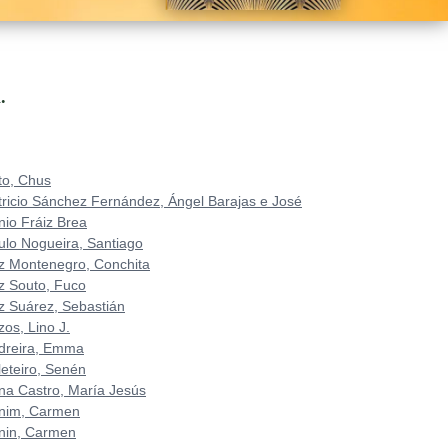
.
to, Chus
tricio Sánchez Fernández, Ángel Barajas e José
nio Fráiz Brea
ulo Nogueira, Santiago
z Montenegro, Conchita
z Souto, Fuco
z Suárez, Sebastián
zos, Lino J.
dreira, Emma
leteiro, Senén
na Castro, María Jesús
nim, Carmen
nin, Carmen