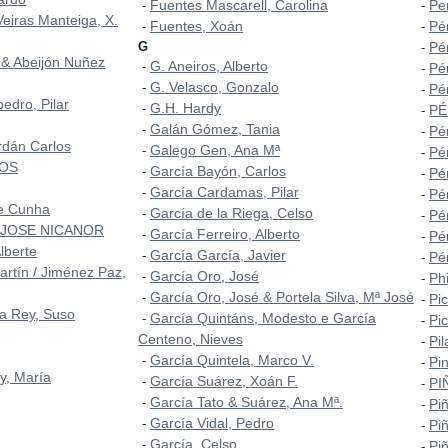
Fuentes Mascarell, Carolina
Pe
-
-
Veiras Manteiga, X.
Fuentes, Xoán
Pé
-
-
G
Pér
-
 & Abeijón Nuñez
G. Aneiros, Alberto
-
Pé
-
G. Velasco, Gonzalo
-
Pé
-
edro, Pilar
G.H. Hardy
-
PÉ
-
Galán Gómez, Tania
-
Pér
-
rdán Carlos
Galego Gen, Ana Mª
-
Pé
-
ROS
García Bayón, Carlos
-
Pé
-
García Cardamas, Pilar
-
Pé
-
 e Cunha
García de la Riega, Celso
-
Pé
-
 JOSE NICANOR
García Ferreiro, Alberto
-
Pér
-
lberte
García García, Javier
-
Pér
-
artín / Jiménez Paz,
García Oro, José
-
Phi
-
García Oro, José & Portela Silva, Mª José
-
Pic
-
a Rey, Suso
García Quintáns, Modesto e García
-
Pi
-
Centeno, Nieves
Pi
-
García Quintela, Marco V.
-
Pi
-
y, María
García Suárez, Xoán F.
-
PI
-
García Tato & Suárez, Ana Mª.
-
Pi
-
García Vidal, Pedro
-
Pi
-
García, Celso
-
Piñ
-