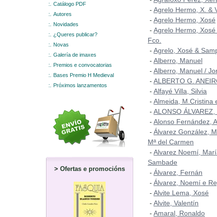
:.
Catálogo PDF
Agrelo Hermo, X. & 
-
:.
Autores
Agrelo Hermo, Xosé
-
:.
Novidades
Agrelo Hermo, Xosé
-
:.
¿Queres publicar?
Fco.
:.
Novas
Agrelo, Xosé & Samp
-
:.
Galería de imaxes
Alberro, Manuel
-
:.
Premios e convocatorias
Alberro, Manuel / Jo
-
:.
Bases Premio H Medieval
ALBERTO G. ANEI
-
:.
Próximos lanzamentos
Alfayé Villa, Silvia
-
Almeida, M.Cristina
-
ALONSO ÁLVAREZ,
-
Alonso Fernández, A
-
Álvarez González, M
-
Mª del Carmen
Alvarez Noemí, Marí
-
Sambade
>
Ofertas e promocións
Álvarez, Fernán
-
Álvarez, Noemí e Re
-
Alvite Lema, Xosé
-
Alvite, Valentín
-
Amaral, Ronaldo
-