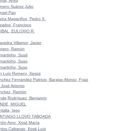
mar, Anxo
mero Suárez,Julio
nsel Pan
vira Magariños, Pedro X.
zados, Francisco
IBAL, EULOXIO R.
avedra Villamor, Javier
inero, Ramón
martinho, Susd
martinho, Suso
martinho, Suso
n Luís Romero, Xesús
nchez Fernández Patricio, Barajas Alonso, Fraiz
 José Antonio
nchez, Ramón
nde Rodríguez, Benjamín
NDE, MIGUEL
talla, Iago
NTIAGO LLOVO TABOADA
ntín Amo, Xosé María
ntos Cabanas, Xosé Luís