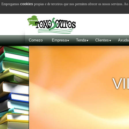
Empregamos
cookies
propias e de terceiros que nos permiten ofrecer os nosos servizos. A
Comezo
Empresa
Tenda
Clientes
Axuda
VILA 