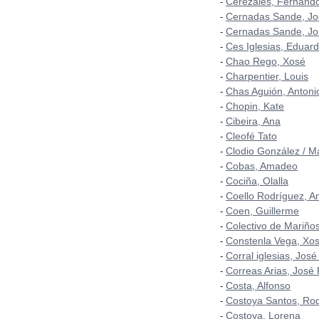
Cerezales, Fernand
-
Cernadas Sande, Jo
-
Cernadas Sande, Jo
-
Ces Iglesias, Eduar
-
Chao Rego, Xosé
-
Charpentier, Louis
-
Chas Aguión, Antoni
-
Chopin, Kate
-
Cibeira, Ana
-
Cleofé Tato
-
Clodio González / M
-
Cobas, Amadeo
-
Cociña, Olalla
-
Coello Rodríguez, A
-
Coen, Guillerme
-
Colectivo de Mariñ
-
Constenla Vega, Xo
-
Corral iglesias, José
-
Correas Arias, José
-
Costa, Alfonso
-
Costoya Santos, Rod
-
Costoya, Lorena
-