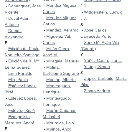
Méndez Míguez,
-
Domínguez, José
J.J.
-
Carlos
Vicente
Wittgenstein, Ludwig
-
Méndez Míguez,
-
Doval Adán,
J.J.
-
Carlos
Antonio
X
Méndez, Xerardo
Xosé Carlos
-
-
Dumas,
-
Miguélez Val,
Carracedo Porto
-
Alexandre
Carlos
Xurxo M. Ayán Vila
-
E
Edición de Paulo
Millán Otero,
(Coord.)
-
-
Nogueira Santiago
Xosé M.
Y
Yáñez Castro, Tania
-
Edición de X. Mª
Miragaia, Manuel
-
-
Young, Simon
-
Lema Súarez
Molina,
-
Z
Eirín Faraldo
Bartolomé Sagrario
-
Zapico Barbeito, María
-
Elia, Paola
Momán, Alberte
-
-
Pilar
Estévez López,
Monteagudo,
-
-
Zinato Andrea
-
José
Henrique
Estévez López,
Monteagudo,
-
-
José
Henrique
Estévez, Xosé
Morán Cabanas,
-
-
Evangelista
M. Isabel
-
Marques, André
Mourelos, Lolo
-
F
Muiños, Anxo.
-