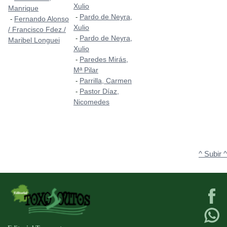
Xulio
Manrique
Pardo de Neyra,
-
Fernando Alonso
-
Xulio
/ Francisco Fdez./
Pardo de Neyra,
-
Maribel Longuei
Xulio
Paredes Mirás,
-
Mª Pilar
Parrilla, Carmen
-
Pastor Díaz,
-
Nicomedes
^ Subir ^