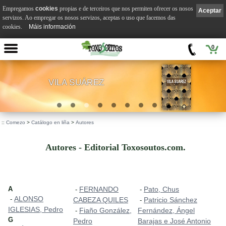
Empregamos
cookies
propias e de terceiros que nos permiten ofrecer os nosos
Aceptar
servizos. Ao empregar os nosos servizos, aceptas o uso que facemos das
cookies.
Máis información
0
VILA SUÁREZ
.
::
Comezo
>
Catálogo en liña
>
Autores
Autores - Editorial Toxosoutos.com.
A
FERNANDO
Pato, Chus
-
-
ALONSO
-
CABEZA QUILES
Patricio Sánchez
-
IGLESIAS, Pedro
Fiaño González,
Fernández, Ángel
-
G
Pedro
Barajas e José Antonio