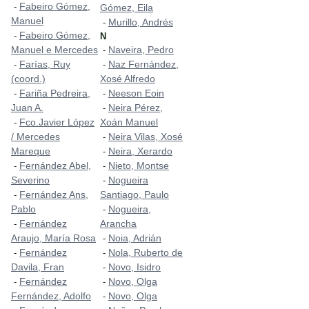
Fabeiro Gómez,
-
Gómez, Eila
Manuel
Murillo, Andrés
-
Fabeiro Gómez,
-
N
Manuel e Mercedes
Naveira, Pedro
-
Farías, Ruy
Naz Fernández,
-
-
(coord.)
Xosé Alfredo
Fariña Pedreira,
Neeson Eoin
-
-
Juan A.
Neira Pérez,
-
Fco.Javier López
Xoán Manuel
-
/ Mercedes
Neira Vilas, Xosé
-
Mareque
Neira, Xerardo
-
Fernández Abel,
Nieto, Montse
-
-
Severino
Nogueira
-
Fernández Ans,
Santiago, Paulo
-
Pablo
Nogueira,
-
Fernández
Arancha
-
Araujo, María Rosa
Noia, Adrián
-
Fernández
Nola, Ruberto de
-
-
Davila, Fran
Novo, Isidro
-
Fernández
Novo, Olga
-
-
Fernández, Adolfo
Novo, Olga
-