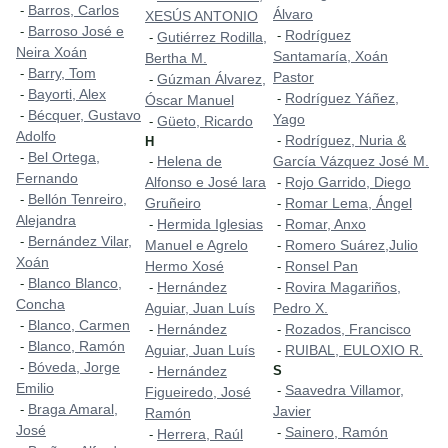
Barros, Carlos
-
Álvaro
XESÚS ANTONIO
Barroso José e
-
Rodríguez
-
Gutiérrez Rodilla,
-
Neira Xoán
Santamaría, Xoán
Bertha M.
Barry, Tom
-
Pastor
Gúzman Álvarez,
-
Bayorti, Alex
-
Rodríguez Yáñez,
-
Óscar Manuel
Bécquer, Gustavo
-
Yago
Güeto, Ricardo
-
Adolfo
Rodríguez, Nuria &
-
H
Bel Ortega,
-
Helena de
García Vázquez José M.
-
Fernando
Alfonso e José lara
Rojo Garrido, Diego
-
Bellón Tenreiro,
-
Gruñeiro
Romar Lema, Ángel
-
Alejandra
Hermida Iglesias
Romar, Anxo
-
-
Bernández Vilar,
-
Manuel e Agrelo
Romero Suárez,Julio
-
Xoán
Hermo Xosé
Ronsel Pan
-
Blanco Blanco,
-
Hernández
Rovira Magariños,
-
-
Concha
Aguiar, Juan Luís
Pedro X.
Blanco, Carmen
-
Hernández
Rozados, Francisco
-
-
Blanco, Ramón
-
Aguiar, Juan Luís
RUIBAL, EULOXIO R.
-
Bóveda, Jorge
-
Hernández
S
-
Emilio
Saavedra Villamor,
-
Figueiredo, José
Braga Amaral,
-
Javier
Ramón
José
Sainero, Ramón
-
Herrera, Raúl
-