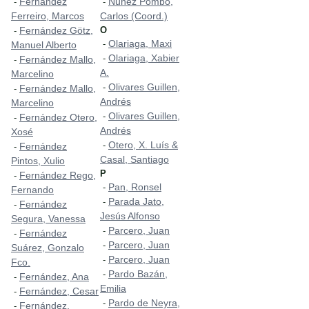
Fernández
Nuñez Pombo,
-
-
Ferreiro, Marcos
Carlos (Coord.)
Fernández Götz,
O
-
Olariaga, Maxi
-
Manuel Alberto
Olariaga, Xabier
-
Fernández Mallo,
-
A.
Marcelino
Olivares Guillen,
-
Fernández Mallo,
-
Andrés
Marcelino
Olivares Guillen,
-
Fernández Otero,
-
Andrés
Xosé
Otero, X. Luís &
-
Fernández
-
Casal, Santiago
Pintos, Xulio
P
Fernández Rego,
-
Pan, Ronsel
-
Fernando
Parada Jato,
-
Fernández
-
Jesús Alfonso
Segura, Vanessa
Parcero, Juan
-
Fernández
-
Parcero, Juan
-
Suárez, Gonzalo
Parcero, Juan
-
Fco.
Pardo Bazán,
-
Fernández, Ana
-
Emilia
Fernández, Cesar
-
Pardo de Neyra,
-
Fernández,
-