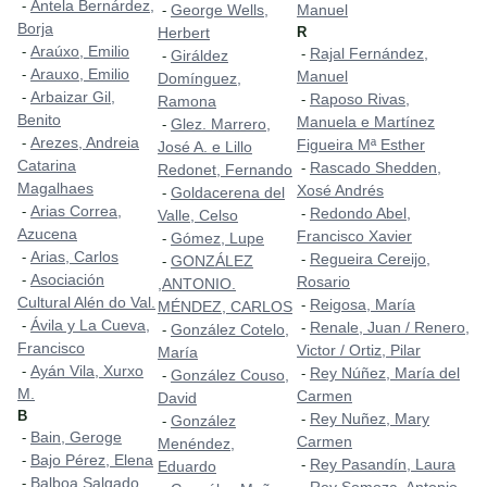
Antela Bernárdez,
-
George Wells,
Manuel
-
Borja
Herbert
R
Araúxo, Emilio
-
Rajal Fernández,
-
Giráldez
-
Arauxo, Emilio
-
Manuel
Domínguez,
Arbaizar Gil,
-
Raposo Rivas,
-
Ramona
Benito
Manuela e Martínez
Glez. Marrero,
-
Arezes, Andreia
-
Figueira Mª Esther
José A. e Lillo
Catarina
Rascado Shedden,
-
Redonet, Fernando
Magalhaes
Xosé Andrés
Goldacerena del
-
Arias Correa,
-
Redondo Abel,
-
Valle, Celso
Azucena
Francisco Xavier
Gómez, Lupe
-
Arias, Carlos
-
Regueira Cereijo,
-
GONZÁLEZ
-
Asociación
-
Rosario
,ANTONIO.
Cultural Alén do Val.
Reigosa, María
-
MÉNDEZ, CARLOS
Ávila y La Cueva,
-
Renale, Juan / Renero,
-
González Cotelo,
-
Francisco
Victor / Ortiz, Pilar
María
Ayán Vila, Xurxo
-
Rey Núñez, María del
-
González Couso,
-
M.
Carmen
David
B
Rey Nuñez, Mary
-
González
-
Bain, Geroge
-
Carmen
Menéndez,
Bajo Pérez, Elena
-
Rey Pasandín, Laura
-
Eduardo
Balboa Salgado,
-