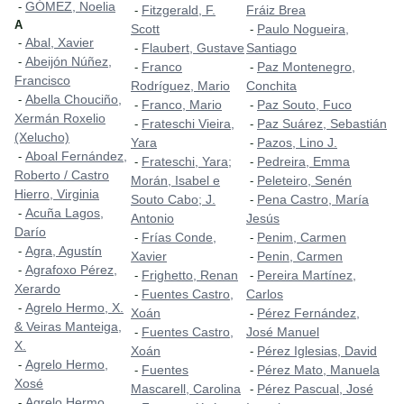
GÓMEZ, Noelia
-
Fitzgerald, F.
Fráiz Brea
-
A
Scott
Paulo Nogueira,
-
Abal, Xavier
-
Flaubert, Gustave
Santiago
-
Abeijón Núñez,
-
Franco
Paz Montenegro,
-
-
Francisco
Rodríguez, Mario
Conchita
Abella Chouciño,
-
Franco, Mario
Paz Souto, Fuco
-
-
Xermán Roxelio
Frateschi Vieira,
Paz Suárez, Sebastián
-
-
(Xelucho)
Yara
Pazos, Lino J.
-
Aboal Fernández,
-
Frateschi, Yara;
Pedreira, Emma
-
-
Roberto / Castro
Morán, Isabel e
Peleteiro, Senén
-
Hierro, Virginia
Souto Cabo; J.
Pena Castro, María
-
Acuña Lagos,
-
Antonio
Jesús
Darío
Frías Conde,
Penim, Carmen
-
-
Agra, Agustín
-
Xavier
Penin, Carmen
-
Agrafoxo Pérez,
-
Frighetto, Renan
Pereira Martínez,
-
-
Xerardo
Fuentes Castro,
Carlos
-
Agrelo Hermo, X.
-
Xoán
Pérez Fernández,
-
& Veiras Manteiga,
Fuentes Castro,
José Manuel
-
X.
Xoán
Pérez Iglesias, David
-
Agrelo Hermo,
-
Fuentes
Pérez Mato, Manuela
-
-
Xosé
Mascarell, Carolina
Pérez Pascual, José
-
Agrelo Hermo,
-