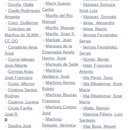
Marín Suarez,
-
Cociña, Olalla
Vázquez Somoza,
-
-
Carlos
Coello Rodríguez,
Xosé Luís
-
Mariño del Río,
-
Amantia
Vázquez, Gonzalo
-
Manuel
Coen, Guillerme
Veiga , Alexandre
-
-
Mariño, Manuel
-
Colectivo de
Veiga, Martín
-
-
Mariño, Xoán X.
-
Mariños do SLMM -
Vences Fernández,
-
Markale, Jean
-
CC.OO
Sergio
Marques de la
-
Constenla Vega,
Vences Fernández,
-
-
Ensenada/ Agrelo
Xosé
Sergio
Hermo, Xosé
Corral iglesias,
Vicetto, Benito
-
-
Marqués de Sade
-
José Alberte
Vidal, Francisco
-
Martínez
-
Correas Arias,
Antonio
-
Abelleira, Xosé
José Francisco
Vila Pérez, Suso
-
Martínez Alonso,
-
Costa, Alfonso
Vila Ribadomar, Xosé
-
-
Rubén
Costoya Santos,
María
-
Martínez Bouzas,
-
Rodrigo
Vila Ribadomar, Xosé
-
Francisco
Costoya, Lorena
María
-
Martínez Crespo,
-
Couto Fariña,
Vilalta, Ramón
-
-
José
José R.
Vilanova Piñeiro, Luís
-
Martínez
-
D
Santiago
Delgado, Verónica
Dasilva,José
-
Vilar Bujía, Miguel
-