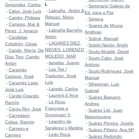
Gegúndez, Carlos
L
Seminario Galego de
-
Labraña , Antón &
-
Calvo, José Luís
-
Ed. para a Paz
Rdguez. Mayo,
Camby, Philippe
-
Séneca
-
Manuel
Campos, Mar &
-
Soares de Moura,
-
Labraña Barreño,
-
Pérez, J. Ignacio
Andityas
Antón
Candelas
-
Sobral, Manuel
-
LAGARES DIEZ,
-
Colodrón, César
Sotelo Navós, Anahí
-
NIEVES. LORENZO
Cando, María; De
-
Souto Alcalde, David
-
MOLEDO, MAR
Díaz,Tino; Cando,
Souto Cabo, José
-
lamelas, Juanjo
-
Antón
António
Lao Tse /
-
Caramés
-
Souto Rodríguez, José
-
Traductor: Xosé
Campos, Xosé
Manuel
Lois
Caramés Lage,
-
Stheeman, Luis
-
Laredo, Carlos
-
José Luis
Gabriel
Laurent d´Arce
-
Caride Ogando,
-
Suárez Baquero,
-
Le Roux,
-
Ramón
Andrea
Françoise e
Carou Rey, José
-
Suárez Lijó, Juan
-
Guyonvarc´h
Carredano
-
Nepomuceno
Leandro de
-
Cobas, Ramón
Suárez Pereira, Josefa
-
Saralegui y Medina
Carreiro e
-
Suárez Piñeiro, Ana Mª
-
Ledo Roca,
-
Carreiro
Suárez Redondo,
-