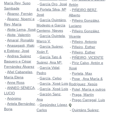
María Rey, Suso
García Oro, José
-
Antón
Sambade
& Portela Silva, Mª
PIÑEIRO BERZ,
-
Álvarez, Fernán
-
José
Alberto
Álvarez, Noemí e
-
García Quintáns,
-
Piñeiro González,
-
Rey, María
Modesto e García
Luciano
Alvite Lema, Xosé
-
Centeno, Nieves
Piñeiro González,
-
Alvite, Valentín
-
García Quintela,
-
Vicente
Amaral, Ronaldo
-
Marco V.
Piñeiro, Antonio
-
Anasagasti, Iñaki
-
García Suárez,
-
Piñeiro, Esther
-
e Estévez, José
Xoán F.
Piñeiro, Esther
-
Andrea Suárez
-
García Tato &
-
PIÑEIRO, VICENTE
-
Baquero e César
Suárez, Ana Mª.
Píriz Calvo, Antón e
-
Fernández Álvarez
García Vidal,
-
Xosé
Añel Cabanelas,
-
Pedro
Portela, Max
-
María Elena
García, Celso
-
Pose , Ana María &
-
Anne Ross
-
García, Xosé Lois
-
Rodríguez, Xesús
ANNEO SÉNECA,
-
García, Xosé Lois
-
Potel, María e outros
-
LUCIO
Garzón Sanz,
-
Praga, Martín
-
Anónimo
-
Ana
Prego Carregal, Luis
-
Antela Bernárdez,
-
Gegúndez López,
-
Q
Borja
Carlos
Quintáns Suárez,
-