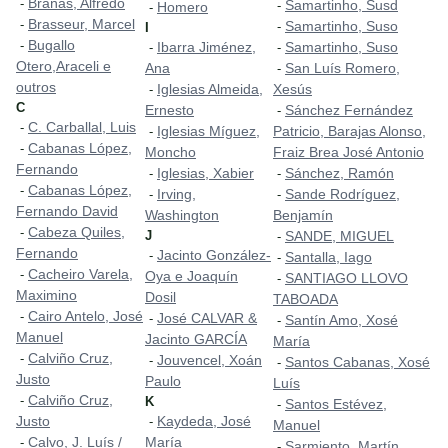
Brañas, Alfredo
-
Samartinho, Susd
-
Homero
-
Brasseur, Marcel
-
Samartinho, Suso
-
I
Bugallo
-
Ibarra Jiménez,
Samartinho, Suso
-
-
Otero,Araceli e
Ana
San Luís Romero,
-
outros
Iglesias Almeida,
Xesús
-
C
Ernesto
Sánchez Fernández
-
C. Carballal, Luis
-
Iglesias Míguez,
Patricio, Barajas Alonso,
-
Cabanas López,
-
Moncho
Fraiz Brea José Antonio
Fernando
Iglesias, Xabier
Sánchez, Ramón
-
-
Cabanas López,
-
Irving,
Sande Rodríguez,
-
-
Fernando David
Washington
Benjamín
Cabeza Quiles,
-
J
SANDE, MIGUEL
-
Fernando
Jacinto González-
-
Santalla, Iago
-
Cacheiro Varela,
-
Oya e Joaquín
SANTIAGO LLOVO
-
Maximino
Dosil
TABOADA
Cairo Antelo, José
-
José CALVAR &
-
Santín Amo, Xosé
-
Manuel
Jacinto GARCÍA
María
Calviño Cruz,
-
Jouvencel, Xoán
-
Santos Cabanas, Xosé
-
Justo
Paulo
Luís
Calviño Cruz,
-
K
Santos Estévez,
-
Justo
Kaydeda, José
-
Manuel
Calvo, J. Luís /
María
-
Sarmiento, Martín
-