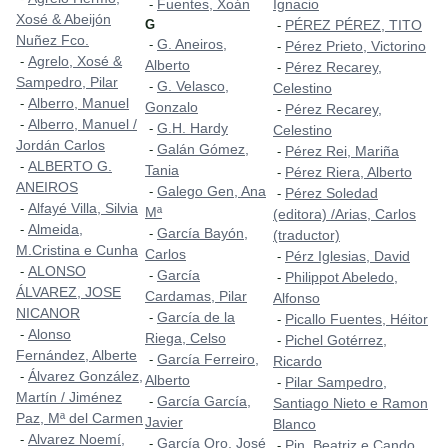
Fuentes, Xoán
Ignacio
-
Xosé & Abeijón
G
PÉREZ PÉREZ, TITO
-
Nuñez Fco.
G. Aneiros,
-
Pérez Prieto, Victorino
-
Agrelo, Xosé &
-
Alberto
Pérez Recarey,
-
Sampedro, Pilar
G. Velasco,
-
Celestino
Alberro, Manuel
-
Gonzalo
Pérez Recarey,
-
Alberro, Manuel /
-
G.H. Hardy
-
Celestino
Jordán Carlos
Galán Gómez,
-
Pérez Rei, Mariña
-
ALBERTO G.
-
Tania
Pérez Riera, Alberto
-
ANEIROS
Galego Gen, Ana
-
Pérez Soledad
-
Alfayé Villa, Silvia
-
Mª
(editora) /Arias, Carlos
Almeida,
-
García Bayón,
-
(traductor)
M.Cristina e Cunha
Carlos
Pérz Iglesias, David
-
ALONSO
-
García
-
Philippot Abeledo,
-
ÁLVAREZ, JOSE
Cardamas, Pilar
Alfonso
NICANOR
García de la
-
Picallo Fuentes, Héitor
-
Alonso
-
Riega, Celso
Pichel Gotérrez,
-
Fernández, Alberte
García Ferreiro,
-
Ricardo
Álvarez González,
-
Alberto
Pilar Sampedro,
-
Martín / Jiménez
García García,
-
Santiago Nieto e Ramon
Paz, Mª del Carmen
Javier
Blanco
Alvarez Noemí,
-
García Oro, José
-
Pin, Beatriz e Cando,
-