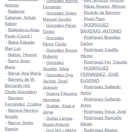
Rey Somoza, Antonio
-
González Muñoz,
-
Antonio
Ribas Álvarez, Alfonso
-
Fernando
Baldomir
-
Ricardo de Barreiro
-
González Outes,
-
Cabanas, Xohán
Rivas Paco
-
Manuel Jacobo
Xabier
RODRIGUEZ
-
González Pérez,
-
Ballesteros Arias,
-
BAIXERAS, ANTONIO
Clodio
Paula (Coord.)
Rodriguez Brandao,
-
González
-
Balsa Rábade,
-
Carlos
Pérez,Clodio
Mari Luz
Rodríguez Castillo,
-
González Rouco,
-
Balzac, Honore
-
Héctor
Roberto
Barra Jover,
-
Rodríguez Fer, Claudio
-
González
-
Mario
RODRÍGUEZ
-
Soutelo, Silvia
Barral, Ana María
-
FERNÁNDEZ, JOSÉ
González-Oya
-
Barreiro de W.,
-
EUGENIO
Jacinto, Dosil
Bernardo (ed.
Rodríguez Gallardo,
-
Joaquín
Clodio González)
Antón
Guerra Filgueira,
-
Barreiro
-
Rodríguez Gallardo,
-
Henrique
Fernández, Cristina
Antón
Guitián, Xosé e
-
Barrera Herrero,
-
Rodríguez Ínsua, José
-
Jorge
Amado
Rodríguez Rancaño,
-
Gulías Lamas,
-
Barros Sivelo,
-
Adrián
Xesús Antonio
Ramón
Rodríguez Resino,
-
GULÍAS LAMAS,
-