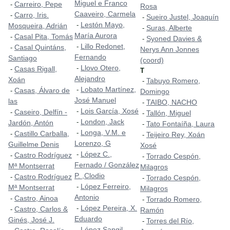
Miguel e Franco
Carreiro, Pepe
-
Rosa
Caaveiro, Carmela
Carro, Iris.
-
Sueiro Justel, Joaquín
-
Lestón Mayo,
-
Mosqueira, Adrián
Suras, Alberte
-
María Aurora
Casal Pita, Tomás
-
Syoned Davies &
-
Lillo Redonet,
-
Casal Quintáns,
-
Nerys Ann Jonnes
Fernando
Santiago
(coord)
Llovo Otero,
-
Casas Rigall,
-
T
Alejandro
Xoán
Tabuyo Romero,
-
Lobato Martínez,
-
Casas, Álvaro de
-
Domingo
José Manuel
las
TAIBO, NACHO
-
Lois García, Xosé
-
Caseiro, Delfín -
-
Tallón, Miguel
-
London, Jack
-
Jardón, Antón
Tato Fontaíña, Laura
-
Longa, V.M. e
-
Castillo Carballa,
-
Teijeiro Rey, Xoán
-
Lorenzo, G
Guillelme Denis
Xosé
López C.,
-
Castro Rodríguez
-
Torrado Cespón,
-
Fernado / González
Mª Montserrat
Milagros
P. ,Clodio
Castro Rodríguez
-
Torrado Cespón,
-
López Ferreiro,
-
Mª Montserrat
Milagros
Antonio
Castro, Ainoa
-
Torrado Romero,
-
López Pereira, X.
-
Castro, Carlos &
-
Ramón
Eduardo
Ginés, José J.
Torres del Río,
-
López Sangil,
-