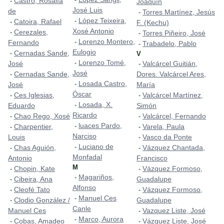
Castro, Rosalía
-
Joaquín
José Luis
de
Torres Martínez, Jesús
-
López Teixeira,
-
Catoira, Rafael
-
F. (Kechu)
Xosé Antonio
Cerezales,
-
Torres Piñeiro, José
-
Lorenzo Montero,
-
Fernando
Trabadelo, Pablo
-
Eulogio
Cernadas Sande,
-
V
Lorenzo Tomé,
-
José
Valcárcel Guitián,
-
José
Cernadas Sande,
Dores. Valcárcel Ares,
-
Losada Castro,
-
José
María
Óscar
Ces Iglesias,
Valcárcel Martínez,
-
-
Losada, X.
-
Eduardo
Simón
Ricardo
Chao Rego, Xosé
Valcárcel, Fernando
-
-
luaces Pardo,
-
Charpentier,
Varela, Paula
-
-
Narciso
Louis
Vasco da Ponte
-
Luciano de
-
Chas Aguión,
Vázquez Chantada,
-
-
Monfadal
Antonio
Francisco
M
Chopin, Kate
Vázquez Formoso,
-
-
Magariños,
-
Cibeira, Ana
Guadalupe
-
Alfonso
Cleofé Tato
Vázquez Formoso,
-
-
Manuel Ces
-
Clodio González /
Guadalupe
-
Canle
Manuel Ces
Vazquez Liste, José
-
Marco, Aurora
-
Cobas, Amadeo
Vázquez Liste, José
-
-