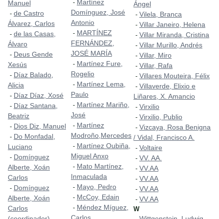
Martínez
-
Manuel
Ángel
Domínguez, José
de Castro
-
Vilela, Branca
-
Antonio
Álvarez, Carlos
Villar Janeiro, Helena
-
MARTÍNEZ
-
de las Casas,
-
Villar Miranda, Cristina
-
FERNÁNDEZ,
Álvaro
Villar Murillo, Andrés
-
JOSÉ MARÍA
Deus Gende
-
Villar, Miro
-
Martínez Fure,
-
Xesús
Villar, Rafa
-
Rogelio
Díaz Balado,
-
Villares Mouteira, Félix
-
Martínez Lema,
-
Alicia
Villaverde, Elixio e
-
Paulo
Díaz Díaz, Xosé
-
Liñares, X. Amancio
Martínez Mariño,
-
Díaz Santana,
-
Virxilio
-
José
Beatriz
Virxilio, Publio
-
Martínez
-
Dios Diz, Manuel
-
Vizcaya, Rosa Benigna
-
Modroño,Mercedes
Do Monfadal,
-
/ Vidal, Francisco A.
Martínez Oubiña,
-
Luciano
Voltaire
-
Miguel Anxo
Domínguez
-
VV. AA.
-
Mato Martínez,
-
Alberte, Xoán
VV.AA
-
Inmaculada
Carlos
VV.AA
-
Mayo, Pedro
-
Domínguez
-
VV.AA
-
McCoy, Edain
-
Alberte, Xoán
VV.AA
-
Méndez Míguez,
-
Carlos
W
Carlos
(coordinador)
Wittgenstein, Ludwig
-