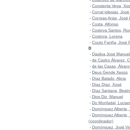
Constenla Vega, Xo
-
Corral iglesias, José
-
Correas Arias, José
-
Costa, Alfonso
-
Costoya Santos, Rod
-
Costoya, Lorena
-
Couto Fariña, José 
-
D
Dasilva,José Manuel
-
de Castro Álvarez, C
-
de las Casas, Álvaro
-
Deus Gende Xesús
-
Díaz Balado, Alicia
-
Díaz Díaz, Xosé
-
Díaz Santana, Beatr
-
Dios Diz, Manuel
-
Do Monfadal, Lucia
-
Domínguez Alberte,
-
Domínguez Alberte,
-
(coordinador)
Domínguez, José Vi
-