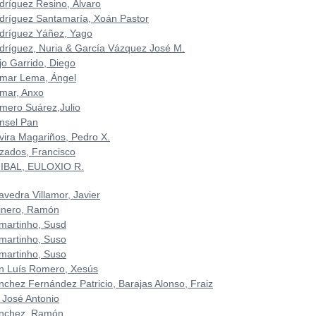
dríguez Resino, Álvaro
dríguez Santamaría, Xoán Pastor
dríguez Yáñez, Yago
dríguez, Nuria & García Vázquez José M.
jo Garrido, Diego
mar Lema, Ángel
mar, Anxo
mero Suárez,Julio
nsel Pan
vira Magariños, Pedro X.
zados, Francisco
IBAL, EULOXIO R.
avedra Villamor, Javier
inero, Ramón
martinho, Susd
martinho, Suso
martinho, Suso
n Luís Romero, Xesús
nchez Fernández Patricio, Barajas Alonso, Fraiz
 José Antonio
nchez, Ramón