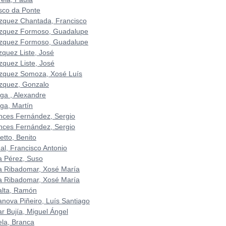
sco da Ponte
zquez Chantada, Francisco
zquez Formoso, Guadalupe
zquez Formoso, Guadalupe
zquez Liste, José
zquez Liste, José
zquez Somoza, Xosé Luís
zquez, Gonzalo
iga , Alexandre
iga, Martín
nces Fernández, Sergio
nces Fernández, Sergio
etto, Benito
al, Francisco Antonio
la Pérez, Suso
la Ribadomar, Xosé María
la Ribadomar, Xosé María
lalta, Ramón
lanova Piñeiro, Luís Santiago
ar Bujía, Miguel Ángel
ela, Branca