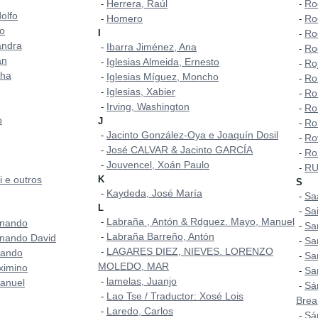
Herrera, Raúl
Ro
-
-
olfo
Homero
Ro
-
-
do
I
Ro
-
andra
Ibarra Jiménez, Ana
-
Ro
-
án
Iglesias Almeida, Ernesto
-
Ro
-
cha
Iglesias Míguez, Moncho
-
Ro
-
Iglesias, Xabier
-
Ro
-
Irving, Washington
-
Ro
-
o
J
Ro
-
Jacinto González-Oya e Joaquín Dosil
-
Ro
-
José CALVAR & Jacinto GARCÍA
-
Ro
-
Jouvencel, Xoán Paulo
-
RU
-
i e outros
K
S
Kaydeda, José María
-
Sa
-
L
Sa
-
Labraña , Antón & Rdguez. Mayo, Manuel
-
rnando
Sa
-
Labraña Barreño, Antón
-
nando David
Sa
-
LAGARES DIEZ, NIEVES. LORENZO
-
nando
Sa
-
MOLEDO, MAR
ximino
Sa
-
lamelas, Juanjo
-
Manuel
Sá
-
Lao Tse / Traductor: Xosé Lois
-
Brea
Laredo, Carlos
-
Sá
-