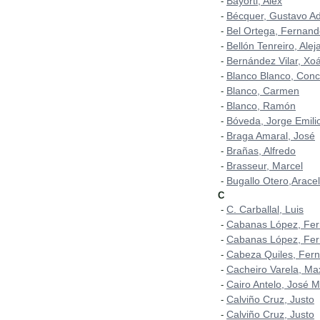
Bayorti, Alex
-
Bécquer, Gustavo Ad
-
Bel Ortega, Fernan
-
Bellón Tenreiro, Alej
-
Bernández Vilar, Xo
-
Blanco Blanco, Con
-
Blanco, Carmen
-
Blanco, Ramón
-
Bóveda, Jorge Emili
-
Braga Amaral, José
-
Brañas, Alfredo
-
Brasseur, Marcel
-
Bugallo Otero,Aracel
-
C
C. Carballal, Luis
-
Cabanas López, Fe
-
Cabanas López, Fer
-
Cabeza Quiles, Fer
-
Cacheiro Varela, Ma
-
Cairo Antelo, José 
-
Calviño Cruz, Justo
-
Calviño Cruz, Justo
-