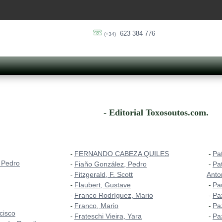
623 384 776
(+34)
- Editorial Toxosoutos.com.
FERNANDO CABEZA QUILES
Pa
-
-
 Pedro
Fiaño González, Pedro
Pa
-
-
Fitzgerald, F. Scott
Anto
-
Flaubert, Gustave
Pa
-
-
Franco Rodríguez, Mario
Pa
-
-
Franco, Mario
Pa
-
-
cisco
Frateschi Vieira, Yara
Pa
-
-