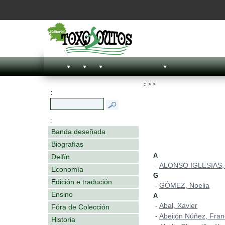
::
>
>
:
:
Banda deseñada
Biografías
A
Delfín
ALONSO IGLESIAS,
-
Economía
G
Edición e tradución
GÓMEZ, Noelia
-
Ensino
A
Abal, Xavier
-
Fóra de Colección
Abeijón Núñez, Fran
-
Historia