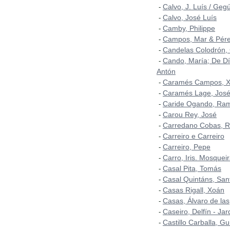
Calvo, J. Luís / Geg
-
Calvo, José Luís
-
Camby, Philippe
-
Campos, Mar & Pérez
-
Candelas Colodrón,
-
Cando, María; De Dí
-
Antón
Caramés Campos, 
-
Caramés Lage, José
-
Caride Ogando, Ra
-
Carou Rey, José
-
Carredano Cobas, 
-
Carreiro e Carreiro
-
Carreiro, Pepe
-
Carro, Iris. Mosqueir
-
Casal Pita, Tomás
-
Casal Quintáns, San
-
Casas Rigall, Xoán
-
Casas, Álvaro de las
-
Caseiro, Delfín - Ja
-
Castillo Carballa, Gu
-