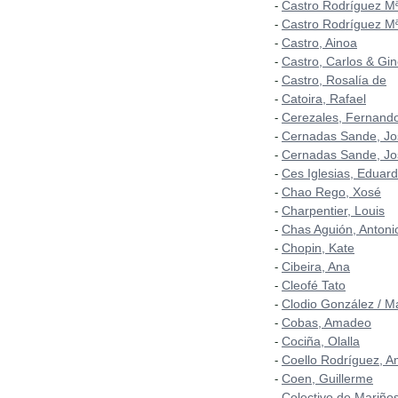
Castro Rodríguez Mª
-
Castro Rodríguez Mª
-
Castro, Ainoa
-
Castro, Carlos & Gin
-
Castro, Rosalía de
-
Catoira, Rafael
-
Cerezales, Fernand
-
Cernadas Sande, Jo
-
Cernadas Sande, Jo
-
Ces Iglesias, Eduar
-
Chao Rego, Xosé
-
Charpentier, Louis
-
Chas Aguión, Antoni
-
Chopin, Kate
-
Cibeira, Ana
-
Cleofé Tato
-
Clodio González / M
-
Cobas, Amadeo
-
Cociña, Olalla
-
Coello Rodríguez, A
-
Coen, Guillerme
-
Colectivo de Mariñ
-