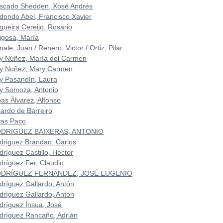
scado Shedden, Xosé Andrés
dondo Abel, Francisco Xavier
gueira Cereijo, Rosario
igosa, María
ale, Juan / Renero, Victor / Ortiz, Pilar
y Núñez, María del Carmen
y Nuñez, Mary Carmen
y Pasandín, Laura
y Somoza, Antonio
bas Álvarez, Alfonso
cardo de Barreiro
vas Paco
DRIGUEZ BAIXERAS, ANTONIO
driguez Brandao, Carlos
dríguez Castillo, Héctor
dríguez Fer, Claudio
DRÍGUEZ FERNÁNDEZ, JOSÉ EUGENIO
dríguez Gallardo, Antón
dríguez Gallardo, Antón
dríguez Ínsua, José
dríguez Rancaño, Adrián