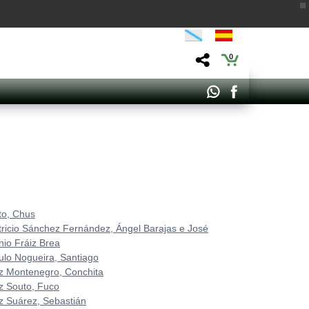
0
to, Chus
tricio Sánchez Fernández, Ángel Barajas e José
nio Fráiz Brea
ulo Nogueira, Santiago
z Montenegro, Conchita
z Souto, Fuco
z Suárez, Sebastián