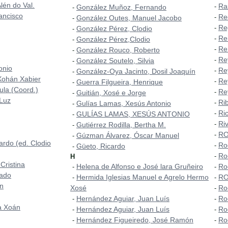
lén do Val.
Ra
-
González Muñoz, Fernando
-
ancisco
Re
-
González Outes, Manuel Jacobo
-
Re
-
González Pérez, Clodio
-
Re
-
González Pérez,Clodio
-
Ren
-
González Rouco, Roberto
-
Re
-
González Soutelo, Silvia
-
onio
Re
-
González-Oya Jacinto, Dosil Joaquín
-
Xohán Xabier
Re
-
Guerra Filgueira, Henrique
-
aula (Coord.)
Re
-
Guitián, Xosé e Jorge
-
 Luz
Ri
-
Gulías Lamas, Xesús Antonio
-
Ri
-
GULÍAS LAMAS, XESÚS ANTONIO
-
Ri
-
Gutiérrez Rodilla, Bertha M.
-
RO
-
Gúzman Álvarez, Óscar Manuel
-
ardo (ed. Clodio
Ro
-
Güeto, Ricardo
-
Ro
-
H
Cristina
Helena de Alfonso e José lara Gruñeiro
Ro
-
-
mado
Hermida Iglesias Manuel e Agrelo Hermo
RO
-
-
ón
Xosé
Ro
-
Hernández Aguiar, Juan Luís
Ro
-
-
a Xoán
Hernández Aguiar, Juan Luís
Ro
-
-
Hernández Figueiredo, José Ramón
Ro
-
-