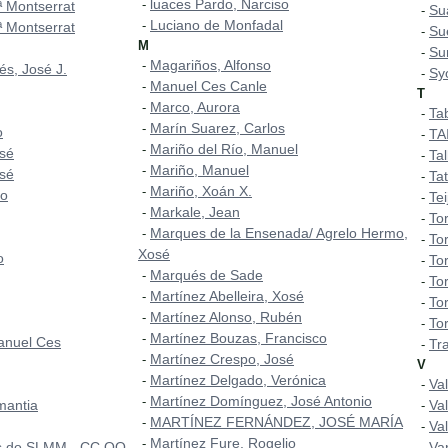
luaces Pardo, Narciso
-
 Montserrat
Su
-
Luciano de Monfadal
-
 Montserrat
Su
-
M
Su
-
Magariños, Alfonso
-
és, José J.
Sy
-
Manuel Ces Canle
-
T
Marco, Aurora
-
Ta
-
Marín Suarez, Carlos
-
o
TA
-
Mariño del Río, Manuel
-
sé
Tal
-
Mariño, Manuel
-
sé
Ta
-
Mariño, Xoán X.
-
do
Te
-
Markale, Jean
-
To
-
Marques de la Ensenada/ Agrelo Hermo,
-
To
-
Xosé
o
To
-
Marqués de Sade
-
To
-
Martínez Abelleira, Xosé
-
To
-
Martínez Alonso, Rubén
-
Tor
-
Martínez Bouzas, Francisco
-
anuel Ces
Tr
-
Martínez Crespo, José
-
V
Martínez Delgado, Verónica
-
Val
-
Martínez Domínguez, José Antonio
-
mantia
Va
-
MARTÍNEZ FERNÁNDEZ, JOSÉ MARÍA
-
Va
-
Martínez Fure, Rogelio
-
os do SLMM - CC.OO
Va
-