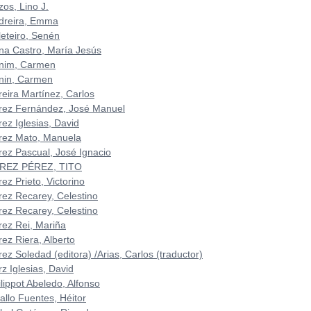
zos, Lino J.
dreira, Emma
leteiro, Senén
na Castro, María Jesús
nim, Carmen
nin, Carmen
reira Martínez, Carlos
rez Fernández, José Manuel
ez Iglesias, David
rez Mato, Manuela
rez Pascual, José Ignacio
REZ PÉREZ, TITO
ez Prieto, Victorino
rez Recarey, Celestino
rez Recarey, Celestino
rez Rei, Mariña
rez Riera, Alberto
ez Soledad (editora) /Arias, Carlos (traductor)
z Iglesias, David
lippot Abeledo, Alfonso
allo Fuentes, Héitor