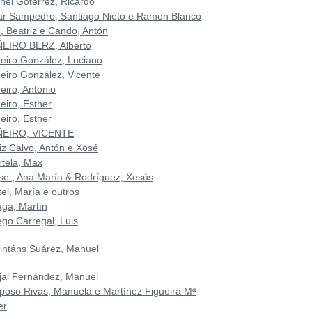
chel Gotérrez, Ricardo
lar Sampedro, Santiago Nieto e Ramon Blanco
n, Beatriz e Cando, Antón
ÑEIRO BERZ, Alberto
ñeiro González, Luciano
ñeiro González, Vicente
eiro, Antonio
eiro, Esther
eiro, Esther
ÑEIRO, VICENTE
riz Calvo, Antón e Xosé
rtela, Max
se , Ana María & Rodríguez, Xesús
el, María e outros
aga, Martín
ego Carregal, Luis
intáns Suárez, Manuel
jal Fernández, Manuel
poso Rivas, Manuela e Martínez Figueira Mª
er