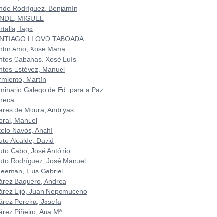
nde Rodríguez, Benjamín
NDE, MIGUEL
talla, Iago
NTIAGO LLOVO TABOADA
ntín Amo, Xosé María
ntos Cabanas, Xosé Luís
ntos Estévez, Manuel
rmiento, Martín
minario Galego de Ed. para a Paz
neca
ares de Moura, Andityas
bral, Manuel
telo Navós, Anahí
uto Alcalde, David
uto Cabo, José António
uto Rodríguez, José Manuel
heeman, Luis Gabriel
árez Baquero, Andrea
árez Lijó, Juan Nepomuceno
árez Pereira, Josefa
árez Piñeiro, Ana Mª