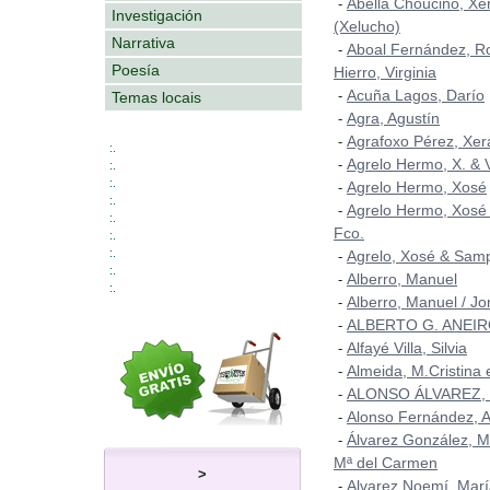
Abella Chouciño, Xe
-
Investigación
(Xelucho)
Narrativa
Aboal Fernández, Ro
-
Poesía
Hierro, Virginia
Acuña Lagos, Darío
-
Temas locais
Agra, Agustín
-
Agrafoxo Pérez, Xer
-
:.
Agrelo Hermo, X. & 
-
:.
:.
Agrelo Hermo, Xosé
-
:.
Agrelo Hermo, Xosé
-
:.
Fco.
:.
:.
Agrelo, Xosé & Samp
-
:.
Alberro, Manuel
-
:.
Alberro, Manuel / Jo
-
ALBERTO G. ANEI
-
Alfayé Villa, Silvia
-
Almeida, M.Cristina
-
ALONSO ÁLVAREZ,
-
Alonso Fernández, A
-
Álvarez González, M
-
Mª del Carmen
>
Alvarez Noemí, Marí
-