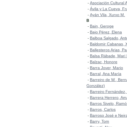
Asociación Cultural A
-
Ávila y La Cueva, Fr
-
Ayán Vila, Xurxo M.
-
B
Bain, Geroge
-
Bajo Pérez, Elena
-
Balboa Salgado, Ant
-
Baldomir Cabanas, 
-
Ballesteros Arias, P
-
Balsa Rábade, Mari
-
Balzac, Honore
-
Barra Jover, Mario
-
Barral, Ana María
-
Barreiro de W., Bern
-
González)
Barreiro Fernández, 
-
Barrera Herrero, A
-
Barros Sivelo, Ram
-
Barros, Carlos
-
Barroso José e Neir
-
Barry, Tom
-