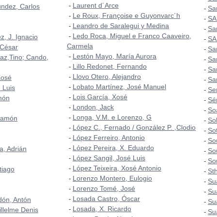
Laurent d´Arce
-
úndez, Carlos
Sa
-
Le Roux, Françoise e Guyonvarc´h
-
SA
-
Leandro de Saralegui y Medina
-
San
-
Ledo Roca, Miguel e Franco Caaveiro,
-
, J. Ignacio
SA
-
Carmela
 César
Sa
-
Lestón Mayo, María Aurora
-
az,Tino; Cando,
Sa
-
Lillo Redonet, Fernando
-
Sa
-
Llovo Otero, Alejandro
-
Xosé
Sa
-
Lobato Martínez, José Manuel
-
 Luis
Se
-
Lois García, Xosé
-
món
Sé
-
London, Jack
-
So
-
Longa, V.M. e Lorenzo, G
-
Ramón
So
-
López C., Fernado / González P. ,Clodio
-
So
-
López Ferreiro, Antonio
-
So
-
López Pereira, X. Eduardo
-
a, Adrián
So
-
López Sangil, José Luis
-
So
-
López Teixeira, Xosé Antonio
-
tiago
St
-
Lorenzo Montero, Eulogio
-
Su
-
Lorenzo Tomé, José
-
Su
-
Losada Castro, Óscar
-
rdón, Antón
Su
-
Losada, X. Ricardo
-
illelme Denis
Su
-