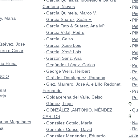
García Quintáns, Modesto e García
-
Pi
-
Centeno, Nieves
Pi
-
García Quintela, Marco V.
-
Pi
-
y, María
García Suárez, Xoán F.
-
PI
-
García Tato & Suárez, Ana Mª.
-
Pi
-
García Vidal, Pedro
-
Pi
-
García, Celso
-
Piñ
-
Estévez, José
García, Xosé Lois
-
Piñ
-
ero e César
García, Xosé Lois
-
Piñ
-
Garzón Sanz, Ana
-
PI
-
ía Elena
Gegúndez López, Carlos
-
Pí
-
George Wells, Herbert
-
Po
-
UCIO
Giráldez Domínguez, Ramona
-
Po
-
Glez. Marrero, José A. e Lillo Redonet,
-
Pot
-
orja
Fernando
Pr
-
orja
Goldacerena del Valle, Celso
-
Pr
-
Gómez, Lupe
-
Q
GONZÁLEZ ,ANTONIO. MÉNDEZ,
Qu
-
-
CARLOS
R
arina Magalhaes
Ra
-
González Cotelo, María
-
na
Ra
-
González Couso, David
-
Esth
González Menéndez, Eduardo
-