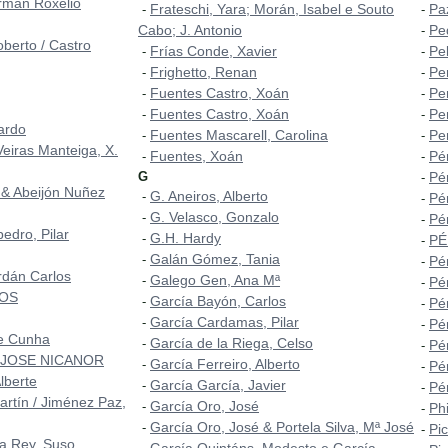
rmán Roxelio
Frateschi, Yara; Morán, Isabel e Souto
Pa
-
-
Cabo; J. Antonio
Pe
-
berto / Castro
Frías Conde, Xavier
Pe
-
-
Frighetto, Renan
Pe
-
-
Fuentes Castro, Xoán
Pe
-
-
Fuentes Castro, Xoán
Pe
-
-
ardo
Fuentes Mascarell, Carolina
Pe
-
-
Veiras Manteiga, X.
Fuentes, Xoán
Pé
-
-
G
Pér
-
 & Abeijón Nuñez
G. Aneiros, Alberto
-
Pé
-
G. Velasco, Gonzalo
-
Pé
-
edro, Pilar
G.H. Hardy
-
PÉ
-
Galán Gómez, Tania
-
Pér
-
rdán Carlos
Galego Gen, Ana Mª
-
Pé
-
ROS
García Bayón, Carlos
-
Pé
-
García Cardamas, Pilar
-
Pé
-
 e Cunha
García de la Riega, Celso
-
Pé
-
 JOSE NICANOR
García Ferreiro, Alberto
-
Pér
-
lberte
García García, Javier
-
Pér
-
artín / Jiménez Paz,
García Oro, José
-
Phi
-
García Oro, José & Portela Silva, Mª José
-
Pic
-
a Rey, Suso