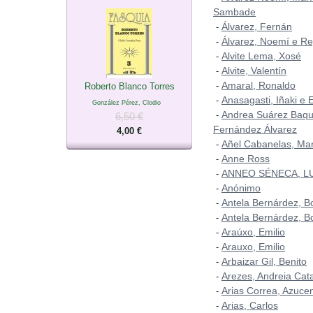
Sambade
Álvarez, Fernán
-
Álvarez, Noemí e Re
-
Alvite Lema, Xosé
-
Alvite, Valentín
-
Amaral, Ronaldo
-
Roberto Blanco Torres
Anasagasti, Iñaki e 
-
González Pérez, Clodio
Andrea Suárez Baqu
-
6,50 €
Fernández Álvarez
4,00 €
Añel Cabanelas, Mar
-
Anne Ross
-
ANNEO SÉNECA, L
-
Anónimo
-
Antela Bernárdez, B
-
Antela Bernárdez, B
-
Araúxo, Emilio
-
Arauxo, Emilio
-
Arbaizar Gil, Benito
-
Arezes, Andreia Cat
-
Arias Correa, Azuce
-
Arias, Carlos
-