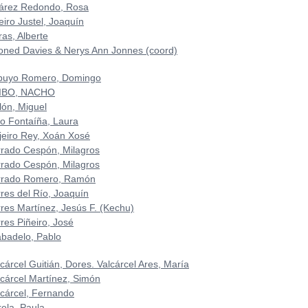
árez Redondo, Rosa
eiro Justel, Joaquín
ras, Alberte
oned Davies & Nerys Ann Jonnes (coord)
buyo Romero, Domingo
IBO, NACHO
lón, Miguel
to Fontaíña, Laura
ijeiro Rey, Xoán Xosé
rrado Cespón, Milagros
rrado Cespón, Milagros
rrado Romero, Ramón
rres del Río, Joaquín
rres Martínez, Jesús F. (Kechu)
res Piñeiro, José
abadelo, Pablo
cárcel Guitián, Dores. Valcárcel Ares, María
lcárcel Martínez, Simón
lcárcel, Fernando
rela, Paula