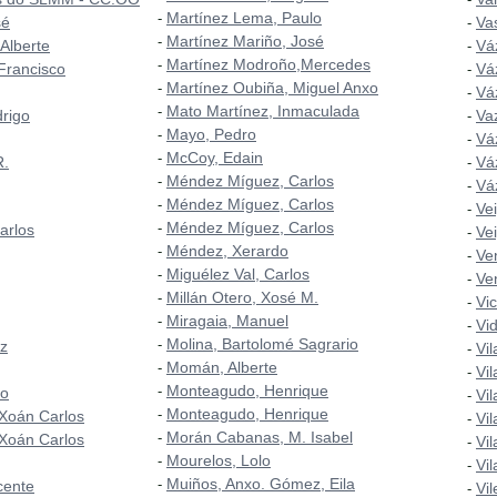
Martínez Lema, Paulo
-
sé
Va
-
Martínez Mariño, José
-
 Alberte
Vá
-
Martínez Modroño,Mercedes
-
 Francisco
Vá
-
Martínez Oubiña, Miguel Anxo
-
Vá
-
Mato Martínez, Inmaculada
-
rigo
Va
-
Mayo, Pedro
-
Vá
-
McCoy, Edain
-
R.
Vá
-
Méndez Míguez, Carlos
-
Vá
-
Méndez Míguez, Carlos
-
Ve
-
Méndez Míguez, Carlos
-
arlos
Ve
-
Méndez, Xerardo
-
Ve
-
Miguélez Val, Carlos
-
Ve
-
Millán Otero, Xosé M.
-
Vic
-
Miragaia, Manuel
-
Vid
-
Molina, Bartolomé Sagrario
-
iz
Vi
-
Momán, Alberte
-
Vi
-
Monteagudo, Henrique
-
no
Vi
-
Monteagudo, Henrique
-
 Xoán Carlos
Vi
-
Morán Cabanas, M. Isabel
-
 Xoán Carlos
Vi
-
Mourelos, Lolo
-
Vil
-
Muiños, Anxo. Gómez, Eila
-
cente
Vil
-