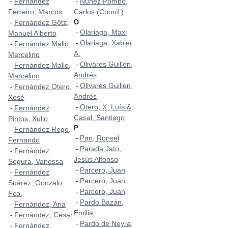
Fernández
Nuñez Pombo,
-
-
Ferreiro, Marcos
Carlos (Coord.)
Fernández Götz,
O
-
Olariaga, Maxi
-
Manuel Alberto
Olariaga, Xabier
-
Fernández Mallo,
-
A.
Marcelino
Olivares Guillen,
-
Fernández Mallo,
-
Andrés
Marcelino
Olivares Guillen,
-
Fernández Otero,
-
Andrés
Xosé
Otero, X. Luís &
-
Fernández
-
Casal, Santiago
Pintos, Xulio
P
Fernández Rego,
-
Pan, Ronsel
-
Fernando
Parada Jato,
-
Fernández
-
Jesús Alfonso
Segura, Vanessa
Parcero, Juan
-
Fernández
-
Parcero, Juan
-
Suárez, Gonzalo
Parcero, Juan
-
Fco.
Pardo Bazán,
-
Fernández, Ana
-
Emilia
Fernández, Cesar
-
Pardo de Neyra,
-
Fernández,
-