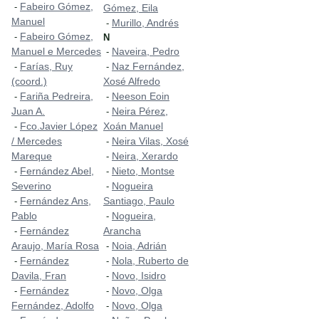
Fabeiro Gómez,
-
Gómez, Eila
Manuel
Murillo, Andrés
-
Fabeiro Gómez,
-
N
Manuel e Mercedes
Naveira, Pedro
-
Farías, Ruy
Naz Fernández,
-
-
(coord.)
Xosé Alfredo
Fariña Pedreira,
Neeson Eoin
-
-
Juan A.
Neira Pérez,
-
Fco.Javier López
Xoán Manuel
-
/ Mercedes
Neira Vilas, Xosé
-
Mareque
Neira, Xerardo
-
Fernández Abel,
Nieto, Montse
-
-
Severino
Nogueira
-
Fernández Ans,
Santiago, Paulo
-
Pablo
Nogueira,
-
Fernández
Arancha
-
Araujo, María Rosa
Noia, Adrián
-
Fernández
Nola, Ruberto de
-
-
Davila, Fran
Novo, Isidro
-
Fernández
Novo, Olga
-
-
Fernández, Adolfo
Novo, Olga
-