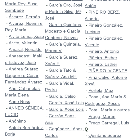
María Rey, Suso
García Oro, José
-
Antón
Sambade
& Portela Silva, Mª
PIÑEIRO BERZ,
-
Álvarez, Fernán
-
José
Alberto
Álvarez, Noemí e
-
García Quintáns,
-
Piñeiro González,
-
Rey, María
Modesto e García
Luciano
Alvite Lema, Xosé
-
Centeno, Nieves
Piñeiro González,
-
Alvite, Valentín
-
García Quintela,
-
Vicente
Amaral, Ronaldo
-
Marco V.
Piñeiro, Antonio
-
Anasagasti, Iñaki
-
García Suárez,
-
Piñeiro, Esther
-
e Estévez, José
Xoán F.
Piñeiro, Esther
-
Andrea Suárez
-
García Tato &
-
PIÑEIRO, VICENTE
-
Baquero e César
Suárez, Ana Mª.
Píriz Calvo, Antón e
-
Fernández Álvarez
García Vidal,
-
Xosé
Añel Cabanelas,
-
Pedro
Portela, Max
-
María Elena
García, Celso
-
Pose , Ana María &
-
Anne Ross
-
García, Xosé Lois
-
Rodríguez, Xesús
ANNEO SÉNECA,
-
García, Xosé Lois
-
Potel, María e outros
-
LUCIO
Garzón Sanz,
-
Praga, Martín
-
Anónimo
-
Ana
Prego Carregal, Luis
-
Antela Bernárdez,
-
Gegúndez López,
-
Q
Borja
Carlos
Quintáns Suárez,
-