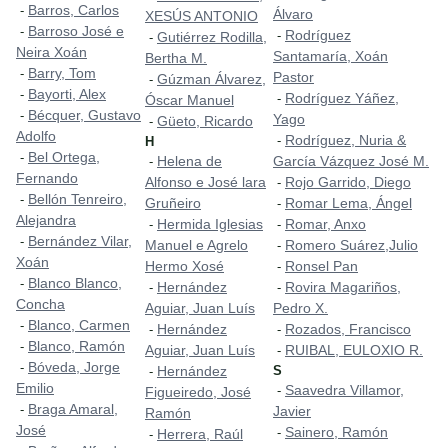
Barros, Carlos
-
Álvaro
XESÚS ANTONIO
Barroso José e
-
Rodríguez
-
Gutiérrez Rodilla,
-
Neira Xoán
Santamaría, Xoán
Bertha M.
Barry, Tom
-
Pastor
Gúzman Álvarez,
-
Bayorti, Alex
-
Rodríguez Yáñez,
-
Óscar Manuel
Bécquer, Gustavo
-
Yago
Güeto, Ricardo
-
Adolfo
Rodríguez, Nuria &
-
H
Bel Ortega,
-
Helena de
García Vázquez José M.
-
Fernando
Alfonso e José lara
Rojo Garrido, Diego
-
Bellón Tenreiro,
-
Gruñeiro
Romar Lema, Ángel
-
Alejandra
Hermida Iglesias
Romar, Anxo
-
-
Bernández Vilar,
-
Manuel e Agrelo
Romero Suárez,Julio
-
Xoán
Hermo Xosé
Ronsel Pan
-
Blanco Blanco,
-
Hernández
Rovira Magariños,
-
-
Concha
Aguiar, Juan Luís
Pedro X.
Blanco, Carmen
-
Hernández
Rozados, Francisco
-
-
Blanco, Ramón
-
Aguiar, Juan Luís
RUIBAL, EULOXIO R.
-
Bóveda, Jorge
-
Hernández
S
-
Emilio
Saavedra Villamor,
-
Figueiredo, José
Braga Amaral,
-
Javier
Ramón
José
Sainero, Ramón
-
Herrera, Raúl
-