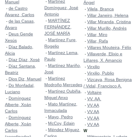
Martínez
-
Manuel
Ángel
Domínguez, José
de Castro
-
Vilela, Branca
-
Antonio
Álvarez, Carlos
Villar Janeiro, Helena
-
MARTÍNEZ
-
de las Casas,
-
Villar Miranda, Cristina
-
FERNÁNDEZ,
Álvaro
Villar Murillo, Andrés
-
JOSÉ MARÍA
Deus Gende
-
Villar, Miro
-
Martínez Fure,
-
Xesús
Villar, Rafa
-
Rogelio
Díaz Balado,
-
Villares Mouteira, Félix
-
Martínez Lema,
-
Alicia
Villaverde, Elixio e
-
Paulo
Díaz Díaz, Xosé
-
Liñares, X. Amancio
Martínez Mariño,
-
Díaz Santana,
-
Virxilio
-
José
Beatriz
Virxilio, Publio
-
Martínez
-
Dios Diz, Manuel
-
Vizcaya, Rosa Benigna
-
Modroño,Mercedes
Do Monfadal,
-
/ Vidal, Francisco A.
Martínez Oubiña,
-
Luciano
Voltaire
-
Miguel Anxo
Domínguez
-
VV. AA.
-
Mato Martínez,
-
Alberte, Xoán
VV.AA
-
Inmaculada
Carlos
VV.AA
-
Mayo, Pedro
-
Domínguez
-
VV.AA
-
McCoy, Edain
-
Alberte, Xoán
VV.AA
-
Méndez Míguez,
-
Carlos
W
Carlos
(coordinador)
Wittgenstein, Ludwig
-