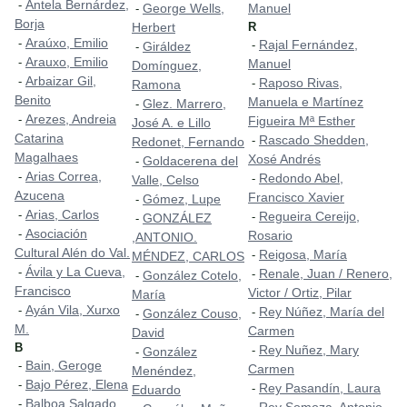
Antela Bernárdez,
-
George Wells,
Manuel
-
Borja
Herbert
R
Araúxo, Emilio
-
Rajal Fernández,
-
Giráldez
-
Arauxo, Emilio
-
Manuel
Domínguez,
Arbaizar Gil,
-
Raposo Rivas,
-
Ramona
Benito
Manuela e Martínez
Glez. Marrero,
-
Arezes, Andreia
-
Figueira Mª Esther
José A. e Lillo
Catarina
Rascado Shedden,
-
Redonet, Fernando
Magalhaes
Xosé Andrés
Goldacerena del
-
Arias Correa,
-
Redondo Abel,
-
Valle, Celso
Azucena
Francisco Xavier
Gómez, Lupe
-
Arias, Carlos
-
Regueira Cereijo,
-
GONZÁLEZ
-
Asociación
-
Rosario
,ANTONIO.
Cultural Alén do Val.
Reigosa, María
-
MÉNDEZ, CARLOS
Ávila y La Cueva,
-
Renale, Juan / Renero,
-
González Cotelo,
-
Francisco
Victor / Ortiz, Pilar
María
Ayán Vila, Xurxo
-
Rey Núñez, María del
-
González Couso,
-
M.
Carmen
David
B
Rey Nuñez, Mary
-
González
-
Bain, Geroge
-
Carmen
Menéndez,
Bajo Pérez, Elena
-
Rey Pasandín, Laura
-
Eduardo
Balboa Salgado,
-