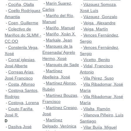
Marín Suarez,
-
Cociña, Olalla
Vázquez Somoza,
-
-
Carlos
Coello Rodríguez,
Xosé Luís
-
Mariño del Río,
-
Amantia
Vázquez, Gonzalo
-
Manuel
Coen, Guillerme
Veiga , Alexandre
-
-
Mariño, Manuel
-
Colectivo de
Veiga, Martín
-
-
Mariño, Xoán X.
-
Mariños do SLMM -
Vences Fernández,
-
Markale, Jean
-
CC.OO
Sergio
Marques de la
-
Constenla Vega,
Vences Fernández,
-
-
Ensenada/ Agrelo
Xosé
Sergio
Hermo, Xosé
Corral iglesias,
Vicetto, Benito
-
-
Marqués de Sade
-
José Alberte
Vidal, Francisco
-
Martínez
-
Correas Arias,
Antonio
-
Abelleira, Xosé
José Francisco
Vila Pérez, Suso
-
Martínez Alonso,
-
Costa, Alfonso
Vila Ribadomar, Xosé
-
-
Rubén
Costoya Santos,
María
-
Martínez Bouzas,
-
Rodrigo
Vila Ribadomar, Xosé
-
Francisco
Costoya, Lorena
María
-
Martínez Crespo,
-
Couto Fariña,
Vilalta, Ramón
-
-
José
José R.
Vilanova Piñeiro, Luís
-
Martínez
-
D
Santiago
Delgado, Verónica
Dasilva,José
-
Vilar Bujía, Miguel
-