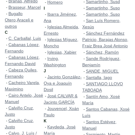
Brañas, Alfredo
-
Samartinho, Susd
-
Homero
-
Brasseur, Marcel
-
Samartinho, Suso
-
I
Bugallo
-
Ibarra Jiménez,
Samartinho, Suso
-
-
Otero,Araceli e
Ana
San Luís Romero,
-
outros
Iglesias Almeida,
Xesús
-
C
Ernesto
Sánchez Fernández
-
C. Carballal, Luis
-
Iglesias Míguez,
Patricio, Barajas Alonso,
-
Cabanas López,
-
Moncho
Fraiz Brea José Antonio
Fernando
Iglesias, Xabier
Sánchez, Ramón
-
-
Cabanas López,
-
Irving,
Sande Rodríguez,
-
-
Fernando David
Washington
Benjamín
Cabeza Quiles,
-
J
SANDE, MIGUEL
-
Fernando
Jacinto González-
-
Santalla, Iago
-
Cacheiro Varela,
-
Oya e Joaquín
SANTIAGO LLOVO
-
Maximino
Dosil
TABOADA
Cairo Antelo, José
-
José CALVAR &
-
Santín Amo, Xosé
-
Manuel
Jacinto GARCÍA
María
Calviño Cruz,
-
Jouvencel, Xoán
-
Santos Cabanas, Xosé
-
Justo
Paulo
Luís
Calviño Cruz,
-
K
Santos Estévez,
-
Justo
Kaydeda, José
-
Manuel
Calvo, J. Luís /
María
-
Sarmiento, Martín
-