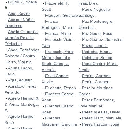
GÓMEZ, Noelia
-
Fitzgerald, F.
Fráiz Brea
-
A
Scott
Paulo Nogueira,
-
Abal, Xavier
-
Flaubert, Gustave
Santiago
-
Abeijón Núñez,
-
Franco
Paz Montenegro,
-
-
Francisco
Rodríguez, Mario
Conchita
Abella Chouciño,
-
Franco, Mario
Paz Souto, Fuco
-
-
Xermán Roxelio
Frateschi Vieira,
Paz Suárez, Sebastián
-
-
(Xelucho)
Yara
Pazos, Lino J.
-
Aboal Fernández,
-
Frateschi, Yara;
Pedreira, Emma
-
-
Roberto / Castro
Morán, Isabel e
Peleteiro, Senén
-
Hierro, Virginia
Souto Cabo; J.
Pena Castro, María
-
Acuña Lagos,
-
Antonio
Jesús
Darío
Frías Conde,
Penim, Carmen
-
-
Agra, Agustín
-
Xavier
Penin, Carmen
-
Agrafoxo Pérez,
-
Frighetto, Renan
Pereira Martínez,
-
-
Xerardo
Fuentes Castro,
Carlos
-
Agrelo Hermo, X.
-
Xoán
Pérez Fernández,
-
& Veiras Manteiga,
Fuentes Castro,
José Manuel
-
X.
Xoán
Pérez Iglesias, David
-
Agrelo Hermo,
-
Fuentes
Pérez Mato, Manuela
-
-
Xosé
Mascarell, Carolina
Pérez Pascual, José
-
Agrelo Hermo,
-