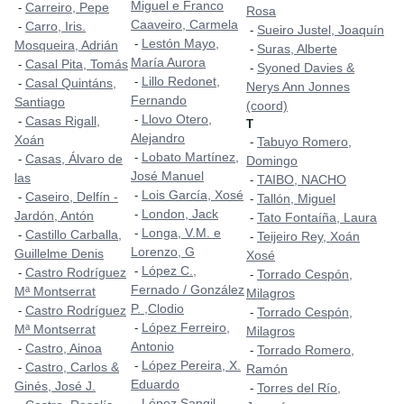
Miguel e Franco
Carreiro, Pepe
-
Rosa
Caaveiro, Carmela
Carro, Iris.
-
Sueiro Justel, Joaquín
-
Lestón Mayo,
-
Mosqueira, Adrián
Suras, Alberte
-
María Aurora
Casal Pita, Tomás
-
Syoned Davies &
-
Lillo Redonet,
-
Casal Quintáns,
-
Nerys Ann Jonnes
Fernando
Santiago
(coord)
Llovo Otero,
-
Casas Rigall,
-
T
Alejandro
Xoán
Tabuyo Romero,
-
Lobato Martínez,
-
Casas, Álvaro de
-
Domingo
José Manuel
las
TAIBO, NACHO
-
Lois García, Xosé
-
Caseiro, Delfín -
-
Tallón, Miguel
-
London, Jack
-
Jardón, Antón
Tato Fontaíña, Laura
-
Longa, V.M. e
-
Castillo Carballa,
-
Teijeiro Rey, Xoán
-
Lorenzo, G
Guillelme Denis
Xosé
López C.,
-
Castro Rodríguez
-
Torrado Cespón,
-
Fernado / González
Mª Montserrat
Milagros
P. ,Clodio
Castro Rodríguez
-
Torrado Cespón,
-
López Ferreiro,
-
Mª Montserrat
Milagros
Antonio
Castro, Ainoa
-
Torrado Romero,
-
López Pereira, X.
-
Castro, Carlos &
-
Ramón
Eduardo
Ginés, José J.
Torres del Río,
-
López Sangil,
-