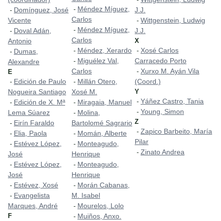
Méndez Míguez,
-
Domínguez, José
J.J.
-
Carlos
Vicente
Wittgenstein, Ludwig
-
Méndez Míguez,
-
Doval Adán,
J.J.
-
Carlos
Antonio
X
Méndez, Xerardo
Xosé Carlos
-
-
Dumas,
-
Miguélez Val,
Carracedo Porto
-
Alexandre
Carlos
Xurxo M. Ayán Vila
-
E
Edición de Paulo
Millán Otero,
(Coord.)
-
-
Nogueira Santiago
Xosé M.
Y
Yáñez Castro, Tania
-
Edición de X. Mª
Miragaia, Manuel
-
-
Young, Simon
-
Lema Súarez
Molina,
-
Z
Eirín Faraldo
Bartolomé Sagrario
-
Zapico Barbeito, María
-
Elia, Paola
Momán, Alberte
-
-
Pilar
Estévez López,
Monteagudo,
-
-
Zinato Andrea
-
José
Henrique
Estévez López,
Monteagudo,
-
-
José
Henrique
Estévez, Xosé
Morán Cabanas,
-
-
Evangelista
M. Isabel
-
Marques, André
Mourelos, Lolo
-
F
Muiños, Anxo.
-