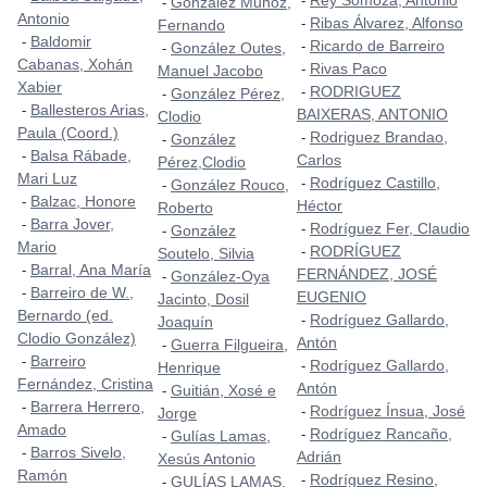
Rey Somoza, Antonio
-
González Muñoz,
-
Antonio
Ribas Álvarez, Alfonso
-
Fernando
Baldomir
-
Ricardo de Barreiro
-
González Outes,
-
Cabanas, Xohán
Rivas Paco
-
Manuel Jacobo
Xabier
RODRIGUEZ
-
González Pérez,
-
Ballesteros Arias,
-
BAIXERAS, ANTONIO
Clodio
Paula (Coord.)
Rodriguez Brandao,
-
González
-
Balsa Rábade,
-
Carlos
Pérez,Clodio
Mari Luz
Rodríguez Castillo,
-
González Rouco,
-
Balzac, Honore
-
Héctor
Roberto
Barra Jover,
-
Rodríguez Fer, Claudio
-
González
-
Mario
RODRÍGUEZ
-
Soutelo, Silvia
Barral, Ana María
-
FERNÁNDEZ, JOSÉ
González-Oya
-
Barreiro de W.,
-
EUGENIO
Jacinto, Dosil
Bernardo (ed.
Rodríguez Gallardo,
-
Joaquín
Clodio González)
Antón
Guerra Filgueira,
-
Barreiro
-
Rodríguez Gallardo,
-
Henrique
Fernández, Cristina
Antón
Guitián, Xosé e
-
Barrera Herrero,
-
Rodríguez Ínsua, José
-
Jorge
Amado
Rodríguez Rancaño,
-
Gulías Lamas,
-
Barros Sivelo,
-
Adrián
Xesús Antonio
Ramón
Rodríguez Resino,
-
GULÍAS LAMAS,
-