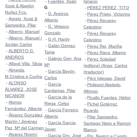
Fuentes, Xoán
Ignacio
-
Xosé & Abeijón
G
PÉREZ PÉREZ, TITO
-
Nuñez Fco.
G. Aneiros,
-
Pérez Prieto, Victorino
-
Agrelo, Xosé &
-
Alberto
Pérez Recarey,
-
Sampedro, Pilar
G. Velasco,
-
Celestino
Alberro, Manuel
-
Gonzalo
Pérez Recarey,
-
Alberro, Manuel /
-
G.H. Hardy
-
Celestino
Jordán Carlos
Galán Gómez,
-
Pérez Rei, Mariña
-
ALBERTO G.
-
Tania
Pérez Riera, Alberto
-
ANEIROS
Galego Gen, Ana
-
Pérez Soledad
-
Alfayé Villa, Silvia
-
Mª
(editora) /Arias, Carlos
Almeida,
-
García Bayón,
-
(traductor)
M.Cristina e Cunha
Carlos
Pérz Iglesias, David
-
ALONSO
-
García
-
Philippot Abeledo,
-
ÁLVAREZ, JOSE
Cardamas, Pilar
Alfonso
NICANOR
García de la
-
Picallo Fuentes, Héitor
-
Alonso
-
Riega, Celso
Pichel Gotérrez,
-
Fernández, Alberte
García Ferreiro,
-
Ricardo
Álvarez González,
-
Alberto
Pilar Sampedro,
-
Martín / Jiménez
García García,
-
Santiago Nieto e Ramon
Paz, Mª del Carmen
Javier
Blanco
Alvarez Noemí,
-
García Oro, José
-
Pin, Beatriz e Cando,
-