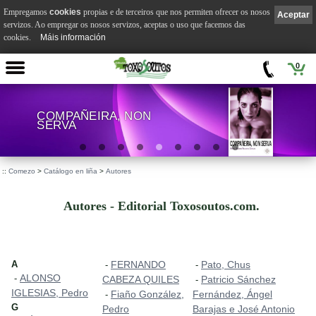
Empregamos
cookies
propias e de terceiros que nos permiten ofrecer os nosos
Aceptar
servizos. Ao empregar os nosos servizos, aceptas o uso que facemos das
cookies.
Máis información
0
COMPAÑEIRA, NON
SERVA
.
::
Comezo
>
Catálogo en liña
>
Autores
Autores - Editorial Toxosoutos.com.
A
FERNANDO
Pato, Chus
-
-
ALONSO
-
CABEZA QUILES
Patricio Sánchez
-
IGLESIAS, Pedro
Fiaño González,
Fernández, Ángel
-
G
Pedro
Barajas e José Antonio