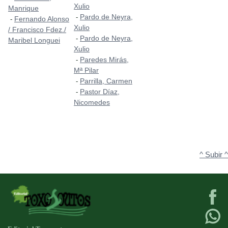
Xulio
Manrique
Pardo de Neyra,
-
Fernando Alonso
-
Xulio
/ Francisco Fdez./
Pardo de Neyra,
-
Maribel Longuei
Xulio
Paredes Mirás,
-
Mª Pilar
Parrilla, Carmen
-
Pastor Díaz,
-
Nicomedes
^ Subir ^