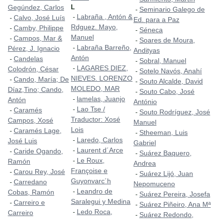
Gegúndez, Carlos
L
Seminario Galego de
-
Labraña , Antón &
-
Calvo, José Luís
-
Ed. para a Paz
Rdguez. Mayo,
Camby, Philippe
-
Séneca
-
Manuel
Campos, Mar &
-
Soares de Moura,
-
Labraña Barreño,
-
Pérez, J. Ignacio
Andityas
Antón
Candelas
-
Sobral, Manuel
-
LAGARES DIEZ,
-
Colodrón, César
Sotelo Navós, Anahí
-
NIEVES. LORENZO
Cando, María; De
-
Souto Alcalde, David
-
MOLEDO, MAR
Díaz,Tino; Cando,
Souto Cabo, José
-
lamelas, Juanjo
-
Antón
António
Lao Tse /
-
Caramés
-
Souto Rodríguez, José
-
Traductor: Xosé
Campos, Xosé
Manuel
Lois
Caramés Lage,
-
Stheeman, Luis
-
Laredo, Carlos
-
José Luis
Gabriel
Laurent d´Arce
-
Caride Ogando,
-
Suárez Baquero,
-
Le Roux,
-
Ramón
Andrea
Françoise e
Carou Rey, José
-
Suárez Lijó, Juan
-
Guyonvarc´h
Carredano
-
Nepomuceno
Leandro de
-
Cobas, Ramón
Suárez Pereira, Josefa
-
Saralegui y Medina
Carreiro e
-
Suárez Piñeiro, Ana Mª
-
Ledo Roca,
-
Carreiro
Suárez Redondo,
-