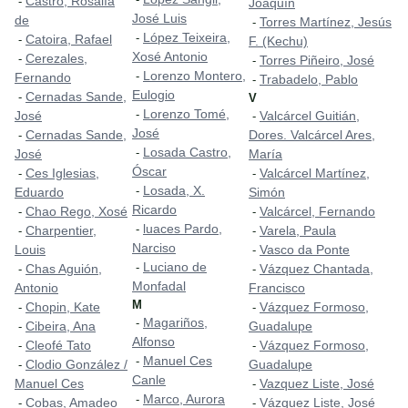
Castro, Rosalía
-
Joaquín
José Luis
de
Torres Martínez, Jesús
-
López Teixeira,
-
Catoira, Rafael
-
F. (Kechu)
Xosé Antonio
Cerezales,
-
Torres Piñeiro, José
-
Lorenzo Montero,
-
Fernando
Trabadelo, Pablo
-
Eulogio
Cernadas Sande,
-
V
Lorenzo Tomé,
-
José
Valcárcel Guitián,
-
José
Cernadas Sande,
Dores. Valcárcel Ares,
-
Losada Castro,
-
José
María
Óscar
Ces Iglesias,
Valcárcel Martínez,
-
-
Losada, X.
-
Eduardo
Simón
Ricardo
Chao Rego, Xosé
Valcárcel, Fernando
-
-
luaces Pardo,
-
Charpentier,
Varela, Paula
-
-
Narciso
Louis
Vasco da Ponte
-
Luciano de
-
Chas Aguión,
Vázquez Chantada,
-
-
Monfadal
Antonio
Francisco
M
Chopin, Kate
Vázquez Formoso,
-
-
Magariños,
-
Cibeira, Ana
Guadalupe
-
Alfonso
Cleofé Tato
Vázquez Formoso,
-
-
Manuel Ces
-
Clodio González /
Guadalupe
-
Canle
Manuel Ces
Vazquez Liste, José
-
Marco, Aurora
-
Cobas, Amadeo
Vázquez Liste, José
-
-