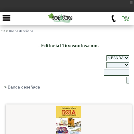
0
::
>
>
Banda deseñada
- Editorial Toxosoutos.com.
:
:
:
>
Banda deseñada
: