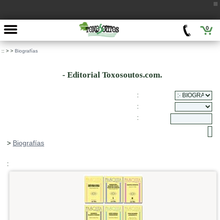
0
::
>
>
Biografías
- Editorial Toxosoutos.com.
:
:
:
>
Biografías
: