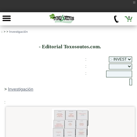
0
::
>
>
Investigación
- Editorial Toxosoutos.com.
:
:
:
>
Investigación
: