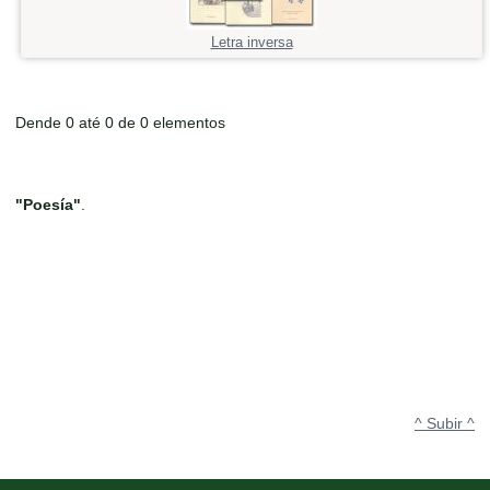
Letra inversa
Dende 0 até 0 de 0 elementos
"Poesía"
.
^ Subir ^