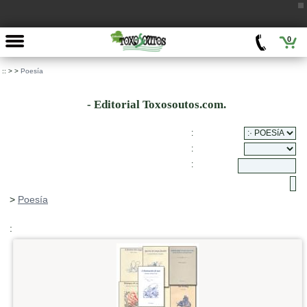
0
::
>
>
Poesía
- Editorial Toxosoutos.com.
:
:
:
>
Poesía
: