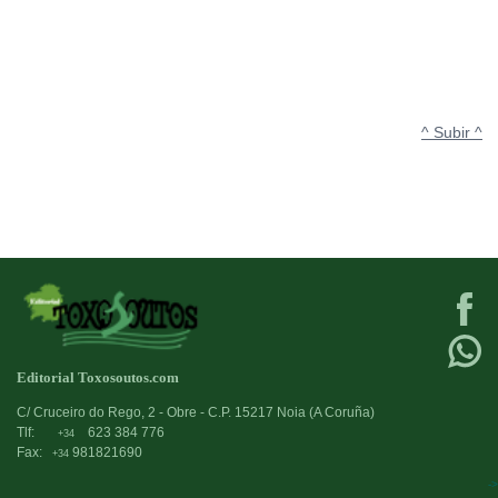
^ Subir ^
Editorial Toxosoutos.com
C/ Cruceiro do Rego, 2 - Obre - C.P. 15217 Noia (A Coruña)
Tlf:
623 384 776
+34
Fax:
981821690
+34
->