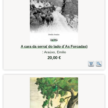
A cara da serra( do lado d´As Forcadas)
:
Araúxo, Emilio
20,00 €