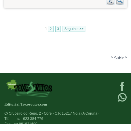
1
2
3
Seguinte >>
^ Subir ^
Editorial Toxosoutos.com
C/ Cruceiro do Rego, 2 - Obre - C.P. 15217 Noia (A Coruña)
Tlf:
623 384 776
+34
Fax:
981821690
+34