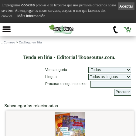
Empregamos
cookies
propias e de terceiros que nos permiten ofrecer os nosos
Aceptar
servizos. Ao empregar os nosos servizos, aceptas o uso que facemos das
cookies.
Máis información
0
::
Comezo
>
Catálogo en liña
Tenda en liña - Editorial Toxosoutos.com.
Ver categoría:
Lingua:
Procurar o seguinte texto:
Subcategorías relacionadas: