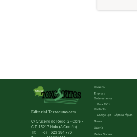
Comezo
Empresa
Onde estamos
Ruta XPS
Contacto
Editorial Toxosoutos.com
Código QR - Cáptura rápida
C/ Cruceiro do Rego, 2 - Obre -
Novas
C.P. 15217 Noia (A Coruña)
Galería
Tlf:
623 384 776
+34
Redes Sociais