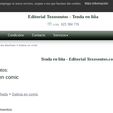
o empregar os nosos servizos, aceptas o uso que facemos das cookies.
Máis información
Editorial Toxosoutos - Tenda en liña
623 384 776
(+34)
Condicións
Contacto
Servizos
nda diseñada
>
Galicia en comic
Tenda en liña - Editorial Toxosoutos.c
tos:
en comic
eñada
>
Galicia en comic
ementos