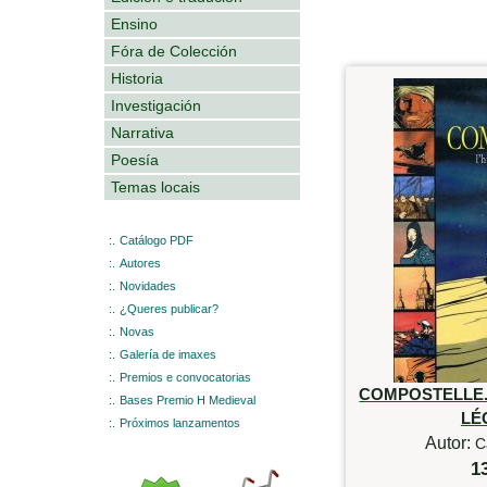
Ensino
Fóra de Colección
Historia
Investigación
Narrativa
Poesía
Temas locais
:.
Catálogo PDF
:.
Autores
:.
Novidades
:.
¿Queres publicar?
:.
Novas
:.
Galería de imaxes
:.
Premios e convocatorias
COMPOSTELLE. 
:.
Bases Premio H Medieval
LÉ
:.
Próximos lanzamentos
Autor:
C
1