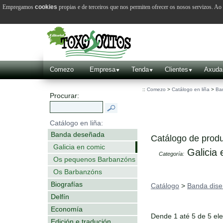
Empregamos
cookies
propias e de terceiros que nos permiten ofrecer os nosos servizos. A
Comezo
Empresa
Tenda
Clientes
Axuda
::
Comezo
>
Catálogo en liña
>
Ba
Procurar:
Catálogo en liña:
Banda deseñada
Catálogo de produ
Galicia en comic
Galicia 
Categoría:
Os pequenos Barbanzóns
Os Barbanzóns
Biografías
Catálogo
>
Banda dis
Delfín
Economía
Dende 1 até 5 de 5 el
Edición e tradución