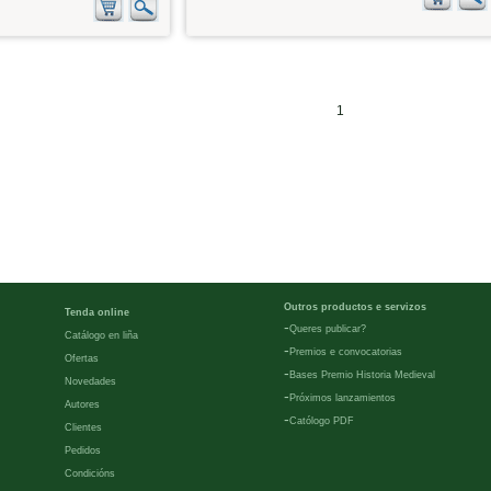
1
Outros productos e servizos
Tenda online
-
Queres publicar?
Catálogo en liña
-
Premios e convocatorias
Ofertas
-
Bases Premio Historia Medieval
Novedades
-
Próximos lanzamientos
Autores
-
Católogo PDF
Clientes
Pedidos
Condicións