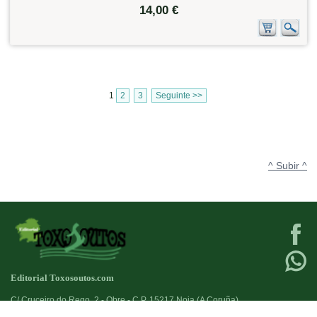
14,00 €
1
2
3
Seguinte >>
^ Subir ^
Editorial Toxosoutos.com
C/ Cruceiro do Rego, 2 - Obre - C.P. 15217 Noia (A Coruña)
Tlf:
623 384 776
+34