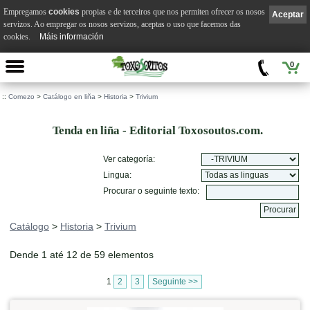
Empregamos
cookies
propias e de terceiros que nos permiten ofrecer os nosos
Aceptar
servizos. Ao empregar os nosos servizos, aceptas o uso que facemos das
cookies.
Máis información
0
::
Comezo
>
Catálogo en liña
>
Historia
>
Trivium
Tenda en liña - Editorial Toxosoutos.com.
Ver categoría:
Lingua:
Procurar o seguinte texto:
Catálogo
>
Historia
>
Trivium
Dende 1 até 12 de 59 elementos
1
2
3
Seguinte >>